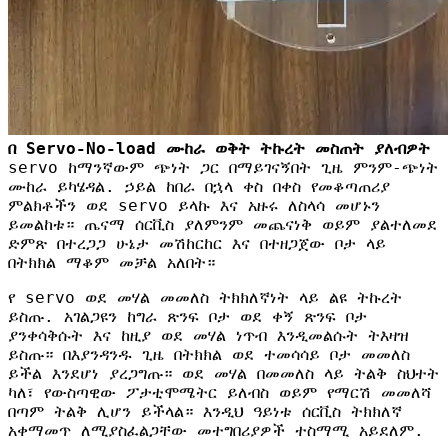
በ Servo-No-load ሙከራ ወቅት ትኩረት መስጠት ያለብዎት
servo ከማንኛውም ጭነት ጋር በማይገናኝበት ጊዜ ምንም-ጭነት
ሙከራ ይካሄዳል. ኃይል ከበራ በኋላ ቀስ በቀስ የመቆጣጠሪያ
ምልክቶችን ወደ servo ይላኩ እና አዙሩ ለስላሳ መሆኑን
ይመልከቱ። ጤናማ ሰርቪስ ያለምንም መጨናነቅ ወይም ያልተለመደ
ድምጽ በተረጋጋ ሁኔታ መሽከርከር እና በተዘጋጀው ቦታ ላይ
በትክክል ማቆም መቻል አለበት።
የ servo ወደ መሃል መመለስ ትክክለኛነት ላይ ልዩ ትኩረት
ይስጡ. አገልጋዩን ከግራ ጽንፍ ቦታ ወደ ቀኝ ጽንፍ ቦታ
ያንቀሳቅሱት እና ከዚያ ወደ መሃል ነጥብ እንዲመልሱት ትእዛዝ
ይስጡ። በእያንዳንዱ ጊዜ በትክክል ወደ ተመሳሳይ ቦታ መመለስ
ይችል እንደሆነ ያረጋግጡ። ወደ መሃል በመመለስ ላይ ትልቅ ስህተት
ካለ፣ የውስጣዊው ፖታቲሞሜትር ይለብስ ወይም የማርሽ መመለሻ
በጣም ትልቅ ሊሆን ይችላል። እንዲህ ዓይነቱ ሰርቪስ ትክክለኛ
አቀማመጥ ለሚያስፈልጋቸው መተግበሪያዎች ተስማሚ አይደለም.