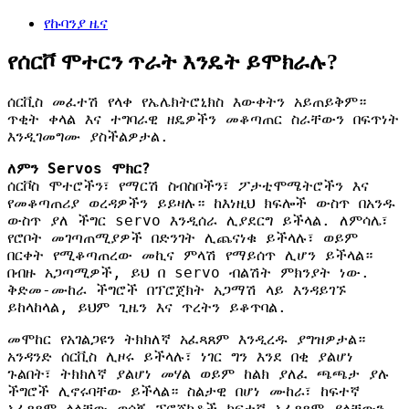
የኩባንያ ዜና
የሰርቮ ሞተርን ጥራት እንዴት ይሞክራሉ?
ሰርቪስ መፈተሽ የላቀ የኤሌክትሮኒክስ እውቀትን አይጠይቅም።
ጥቂት ቀላል እና ተግባራዊ ዘዴዎችን መቆጣጠር ስራቸውን በፍጥነት
እንዲገመግሙ ያስችልዎታል.
ለምን Servos ሞክር?
ሰርቮስ ሞተሮችን፣ የማርሽ ስብስቦችን፣ ፖታቲሞሜትሮችን እና
የመቆጣጠሪያ ወረዳዎችን ይይዛሉ። ከእነዚህ ክፍሎች ውስጥ በአንዱ
ውስጥ ያለ ችግር servo እንዲሰራ ሊያደርግ ይችላል. ለምሳሌ፣
የሮቦት መገጣጠሚያዎች በድንገት ሊጨናነቁ ይችላሉ፣ ወይም
በርቀት የሚቆጣጠረው መኪና ምላሽ የማይሰጥ ሊሆን ይችላል።
በብዙ አጋጣሚዎች, ይህ በ servo ብልሽት ምክንያት ነው.
ቅድመ-ሙከራ ችግሮች በፕሮጀክት አጋማሽ ላይ እንዳይገኙ
ይከላከላል, ይህም ጊዜን እና ጥረትን ይቆጥባል.
መሞከር የአገልጋዩን ትክክለኛ አፈጻጸም እንዲረዱ ያግዝዎታል።
አንዳንድ ሰርቪስ ሊዞሩ ይችላሉ፣ ነገር ግን እንደ በቂ ያልሆነ
ጉልበት፣ ትክክለኛ ያልሆነ መሃል ወይም ከልክ ያለፈ ጫጫታ ያሉ
ችግሮች ሊኖሩባቸው ይችላል። ስልታዊ በሆነ ሙከራ፣ ከፍተኛ
አፈጻጸም ላላቸው ወሳኝ ፕሮጀክቶች ከፍተኛ አፈጻጸም ያላቸውን