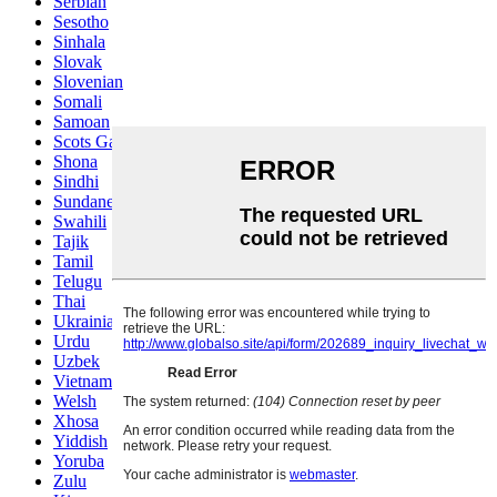
Serbian
Sesotho
Sinhala
Slovak
Slovenian
Somali
Samoan
Scots Gaelic
Shona
Sindhi
Sundanese
Swahili
Tajik
Tamil
Telugu
Thai
Ukrainian
Urdu
Uzbek
Vietnamese
Welsh
Xhosa
Yiddish
Yoruba
Zulu