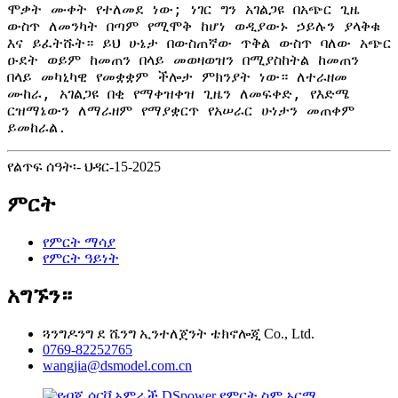
ሞቃት ሙቀት የተለመደ ነው; ነገር ግን አገልጋዩ በአጭር ጊዜ
ውስጥ ለመንካት በጣም የሚሞቅ ከሆነ ወዲያውኑ ኃይሉን ያላቅቁ
እና ይፈትሹት። ይህ ሁኔታ በውስጠኛው ጥቅል ውስጥ ባለው አጭር
ዑደት ወይም ከመጠን በላይ መወዛወዝን በሚያስከትል ከመጠን
በላይ መካኒካዊ የመቋቋም ችሎታ ምክንያት ነው። ለተራዘመ
ሙከራ, አገልጋዩ በቂ የማቀዝቀዝ ጊዜን ለመፍቀድ, የእድሜ
ርዝማኔውን ለማራዘም የማያቋርጥ የአሠራር ሁነታን መጠቀም
ይመከራል.
የልጥፍ ሰዓት፡- ህዳር-15-2025
ምርት
የምርት ማሳያ
የምርት ዓይነት
አግኙን።
ጓንግዶንግ ደ ሼንግ ኢንተለጀንት ቴክኖሎጂ Co., Ltd.
0769-82252765
wangjia@dsmodel.com.cn