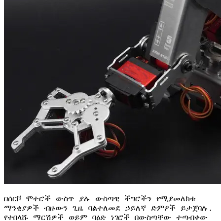
በሰርቮ ሞተሮች ውስጥ ያሉ ውስጣዊ ችግሮችን የሚያመለክቱ
ማንቂያዎች ብዙውን ጊዜ ባልተለመደ ኃይለኛ ድምፆች ይታጀባሉ.
የተበላሹ ማርሽዎች ወይም ባዕድ ነገሮች በውስጣቸው ተጣብቀው