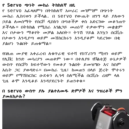
የ Servo ጭነት ሙከራ ትክክለኛ ዘዴ
የ servo አፈጻጸምን በትክክለኛ አሠራር መገምገም በጭነት
ሙከራ ሊከናወን ይችላል. በ servo የውጤት ዘንግ ላይ ያለውን
ኃይል ለመሰማት የሰርቮ ዲስክን በጣቶችዎ ቀስ አድርገው መቆንጠጥ
ይችላሉ። በትክክል የሚሰራ አገልጋይ መጠነኛ ተቃውሞን መቋቋም
እና ቦታውን ማቆየት መቻል አለበት። ትንሽ ሃይል እንኳን ሰርቪሱ
ቦታውን እንዲያጣ ወይም መሽከርከሩን እንዲያቆም ካደረገው በቂ
ያልሆነ ጉልበት ይጠቁማል።
የበለጠ ሙያዊ አቀራረብ ለቁጥራዊ ፍተሻ የስፕሪንግ ሚዛን ወይም
የሊቨር ክንድ መሳሪያን መጠቀም ነው። በተለያዩ የቮልቴጅ ሁኔታዎች
ውስጥ የሰርቮን ከፍተኛውን የመቆያ ጉልበት ይመዝግቡ እና ከስም
እሴት ጋር ያወዳድሩ። በሙከራ ጊዜ፣ ከመጠን በላይ ጅረት ሞተሩን
ወይም የማሽከርከር ዑደቱን ሊጎዳ ስለሚችል ሰርቪሱ ረዘም ላለ
ጊዜ ቆሞ እንዲቆይ እንዳያደርጉት ይጠንቀቁ።
በ servo ውስጥ ያሉ ያልተለመዱ ድምፆች እና ንዝረቶች ምን
ያመለክታሉ?