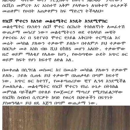
ሰርቪስ መምረጥ እና አነስተኛ አቅም ያላቸውን ለዝቅተኛ ሁኔታዎች
መጠቀም፣ የሀብት አጠቃቀምን ከፍ ማድረግ ትችላለህ።
የሰርቮ ሞተርን ከአንድ መልቲሜትር እንዴት እንደሚሞክር
መልቲሜትር የአንድን ሰርቮ ሞተር ሰርክሪት ትክክለኛነት ለመፈተሽ
ውጤታማ መሳሪያ ነው። መልቲሜትሩን ወደ ተከላካይ መቼት
ያቀናብሩ እና በ servo ሞተር የኃይል አቅርቦት ተርሚናል እና
መሬት መካከል ያለውን ተቃውሞ ይለኩ። በተለምዶ ይህ ተቃውሞ
ከበርካታ መቶ እስከ ብዙ ሺህ ohms መሆን አለበት. ተቃውሞው
ዜሮ ወይም ማለቂያ የሌለው ከሆነ, የውስጣዊው ዑደት አጭር ዙር
ወይም ክፍት የሆነ ከፍተኛ ዕድል አለ.
በመቀጠል በሲግናል መስመር እና በመሬት መካከል ያለውን ተቃውሞ
ይለኩ. ኃይሉ ሲጠፋ ይህ ተቃውሞ በአጠቃላይ በጣም ከፍተኛ
ነው. አጭር ዙር ከተገኘ, የመቆጣጠሪያው ቺፕ ሊጎዳ እንደሚችል
ያመለክታል. መልቲሜትር የሰርቮ ሞተርን የስራ ሁኔታ በትክክል
መምሰል ባይችልም በተለይ የመጀመርያ ማጣሪያ የሚያስፈልጋቸው
የሰርቮስ ስብስብ ሲኖርዎት ከባድ የወረዳ ስህተቶችን በፍጥነት
ያስወግዳል። ይህ ዘዴ እጅግ በጣም ውጤታማ ነው.