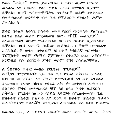
የጠራ "ጠቅታ" ድምፅ ያመነጫሉ፣ በሞተር ወይም በማርሽ
መግፈፍ ላይ ከመጠን ያለፈ ኃይል የታፈነ ድምፁን ሊያሰማ
ይችላል። ደካማ የፖታቲሞሜትር ግንኙነቶች ወይም ያልተረጋጋ
የመቆጣጠሪያ ወረዳዎች ብዙ ጊዜ የማያቋርጥ የንዝረት ድምጽ
ያመለክታሉ.
ጂተር በተለይ አሳሳቢ ክስተት ነው። የሰርቮ ጭንቅላት ያለማቋረጥ
በትንሽ ክልል ውስጥ የሚወዛወዝ ከሆነ፣ የPID መለኪያዎች
አለመመጣጠን ወይም የግብረመልስ ስርዓቱን ስህተት ሊያመለክት
ይችላል። በዚህ አጋጣሚ ሰርቪው መሽከርከር ቢችልም በተግባራዊ
አፕሊኬሽኖች ውስጥ በተለይም ለከፍተኛ ትክክለኛ የሮቦቲክስ
ፕሮጄክቶች ወይም የካሜራ ጂምባሎች በተረጋጋ ሁኔታ አይሰራም።
እንደነዚህ ያሉ ሰርቨሮች ምትክ ወይም ጥገና ያስፈልጋቸዋል.
ለ Servo ሞተር ሙከራ የደህንነት ጥንቃቄዎች
ሰርቪስን በሚሞክሩበት ጊዜ ሁል ጊዜ የኃይል አቅርቦቱ ፖላሪቲ
በትክክል መገናኘቱን እና ምንም የተገላቢጦሽ ግንኙነት እንደሌለ
ያረጋግጡ። የአንድ ሰከንድ የኃይል አቅርቦት መቀልበስ እንኳን በ
servo ሞተር መቆጣጠሪያ ቺፕ ላይ ዘላቂ ጉዳት ሊያደርስ
ይችላል። የሚስተካከለውን የኃይል አቅርቦት በሚጠቀሙበት ጊዜ
በዝቅተኛ ቮልቴጅ ይጀምሩ እና ድንገተኛ ከፍተኛ የቮልቴጅ ጥቃቅን
ኤሌክትሮኒካዊ ክፍሎችን እንዳይጎዳ ለመከላከል ቀስ በቀስ ይጨምሩ.
በሙከራ ጊዜ, ለ servo የሙቀት መጠን ትኩረት ይስጡ. ትንሽ