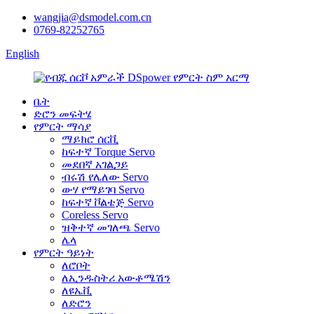
wangjia@dsmodel.com.cn
0769-82252765
English
ቤት
ድሮን መፍትሄ
የምርት ማሳያ
ማይክሮ ሰርቪ
ከፍተኛ Torque Servo
መደበኛ አገልጋይ
ብሩሽ የሌለው Servo
ውሃ የማይገባ Servo
ከፍተኛ ቮልቴጅ Servo
Coreless Servo
ዝቅተኛ መገለጫ Servo
ሌላ
የምርት ዓይነት
ለሮቦት
ለኢንዱስትሪ አውቶሜሽን
ለዩኤቪ
ለድሮን