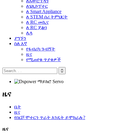
ለአውሮፕላን
ለሄሊኮፕተር
ለ Smart Appliance
ለ STEM ሰሪ ትምህርት
ለ RC መኪና
ለ RC ጀልባ
ሌላ
ያግኙን
ስለ እኛ
የፋብሪካ ጉብኝት
ዜና
የሚጠየቁ ጥያቄዎች
ዜና
ቤት
ዜና
የሰርቮ ሞተርን ጥራት እንዴት ይሞክራሉ?
ዜና