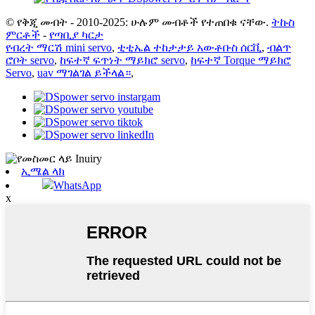
© የቅጂ መብት - 2010-2025: ሁሉም መብቶች የተጠበቁ ናቸው.
ትኩስ
ምርቶች
-
የጣቢያ ካርታ
የብረት ማርሽ mini servo
,
ቲቲኤል ተከታታይ አውቶቡስ ሰርቪ
,
ብልጥ
ሮቦት servo
,
ከፍተኛ ፍጥነት ማይክሮ servo
,
ከፍተኛ Torque ማይክሮ
Servo
,
uav ማገልገል ይችላል።
,
ኢሜል ላክ
WhatsApp
x