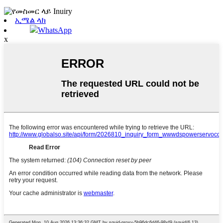
ኢሜል ላክ
WhatsApp
x