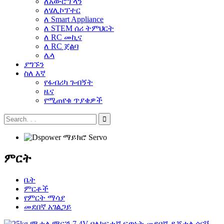
ለአውሮፕላን
ለሄሊኮፕተር
ለ Smart Appliance
ለ STEM ሰሪ ትምህርት
ለ RC መኪና
ለ RC ጀልባ
ሌላ
ያግኙን
ስለ እኛ
የፋብሪካ ጉብኝት
ዜና
የሚጠየቁ ጥያቄዎች
ምርት
ቤት
ምርቶች
የምርት ማሳያ
መደበኛ አገልጋይ