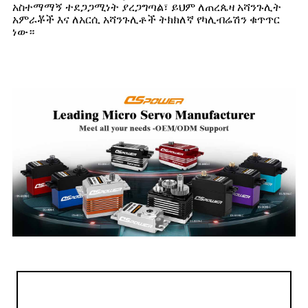
አስተማማኝ ተደጋጋሚነት ያረጋግጣል፣ ይህም ለጠረጴዛ አሻንጉሊት
አምራቾች እና ለአርሲ አሻንጉሊቶች ትክክለኛ የካሊብሬሽን ቁጥጥር
ነው።
feetech FT5325M 25KG ዲጂታል ሰርቫ እና JX PDI 6225MG 25kg
Metal Gear servo