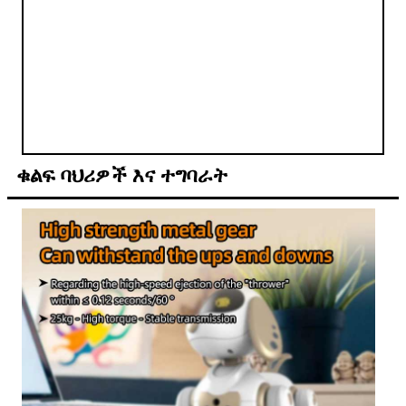
ቁልፍ ባህሪዎች እና ተግባራት