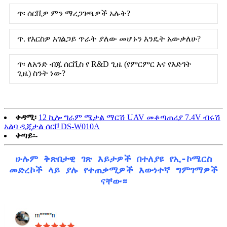
ጥ፡ ሰርቪዎ ምን ማረጋገጫዎች አሉት?
ጥ. የእርስዎ አገልጋይ ጥራት ያለው መሆኑን እንዴት አውቃለሁ?
ጥ፡ ለአንድ ብጁ ሰርቪስ የ R&D ጊዜ (የምርምር እና የእድገት
ጊዜ) ስንት ነው?
ቀዳሚ፡
12 ኪሎ ግራም ሜታል ማርሽ UAV መቆጣጠሪያ 7.4V ብሩሽ
አልባ ዲጂታል ሰርቮ DS-W010A
ቀጣይ፡-
ሁሉም ቅጽበታዊ ገጽ እይታዎች በተለያዩ የኢ-ኮሜርስ
መድረኮች ላይ ያሉ የተጠቃሚዎች እውነተኛ ግምገማዎች
ናቸው።