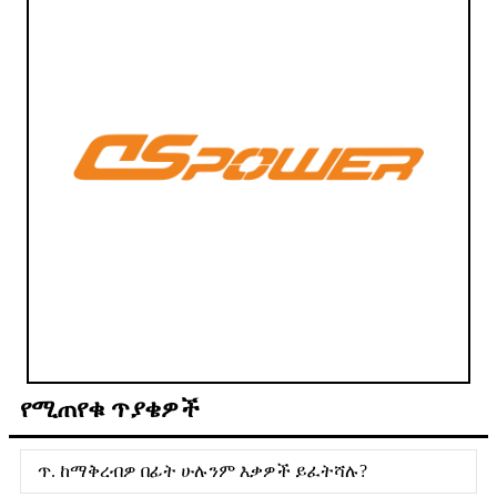
የሚጠየቁ ጥያቄዎች
ጥ. ከማቅረብዎ በፊት ሁሉንም እቃዎች ይፈትሻሉ?