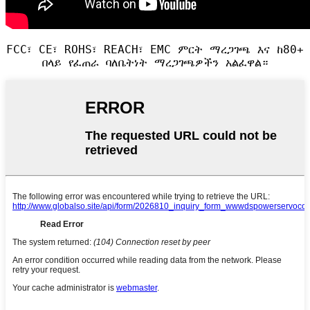
FCC፣ CE፣ ROHS፣ REACH፣ EMC ምርት ማረጋገጫ እና ከ80+
በላይ የፈጠራ ባለቤትነት ማረጋገጫዎችን አልፈዋል።