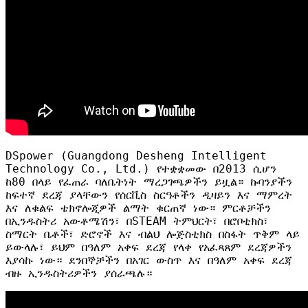
DSpower (Guangdong Desheng Intelligent
Technology Co., Ltd.) የተቋቋመው በ2013 ሲሆን
ከ80 በላይ የፈጠራ ባለቤትነት ማረጋገጫዎችን ይዟል። ኩባንያችን
ከፍተኛ ደረጃ ያላቸውን የሰርቪስ ስርዓቶችን ዲዛይን እና ማምረት
እና ለቁልፍ ቴክኖሎጂዎች ልማት ቁርጠኛ ነው። ምርቶቻችን
በኢንዱስትሪ አውቶሜሽን፣ በSTEAM ትምህርት፣ በሮቦቲክስ፣
ስማርት ቤቶች፣ ድሮኖች እና ብልህ ሎጅስቲክስ በስፋት ጥቅም ላይ
ይውላሉ፣ ይህም በዓለም አቀፍ ደረጃ የላቀ የአፈጻጸም ደረጃዎችን
እያሳኩ ነው። ደንበኞቻችን በአገር ውስጥ እና በዓለም አቀፍ ደረጃ
ብዙ ኢንዱስትሪዎችን ያሰራጫሉ።