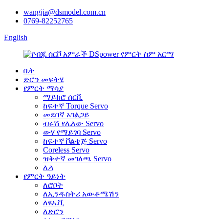
wangjia@dsmodel.com.cn
0769-82252765
English
ቤት
ድሮን መፍትሄ
የምርት ማሳያ
ማይክሮ ሰርቪ
ከፍተኛ Torque Servo
መደበኛ አገልጋይ
ብሩሽ የሌለው Servo
ውሃ የማይገባ Servo
ከፍተኛ ቮልቴጅ Servo
Coreless Servo
ዝቅተኛ መገለጫ Servo
ሌላ
የምርት ዓይነት
ለሮቦት
ለኢንዱስትሪ አውቶሜሽን
ለዩኤቪ
ለድሮን