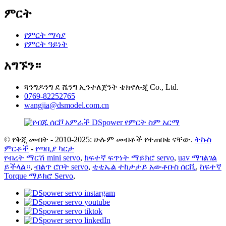
ምርት
የምርት ማሳያ
የምርት ዓይነት
አግኙን።
ጓንግዶንግ ደ ሼንግ ኢንተለጀንት ቴክኖሎጂ Co., Ltd.
0769-82252765
wangjia@dsmodel.com.cn
© የቅጂ መብት - 2010-2025: ሁሉም መብቶች የተጠበቁ ናቸው.
ትኩስ
ምርቶች
-
የጣቢያ ካርታ
የብረት ማርሽ mini servo
,
ከፍተኛ ፍጥነት ማይክሮ servo
,
uav ማገልገል
ይችላል።
,
ብልጥ ሮቦት servo
,
ቲቲኤል ተከታታይ አውቶቡስ ሰርቪ
,
ከፍተኛ
Torque ማይክሮ Servo
,