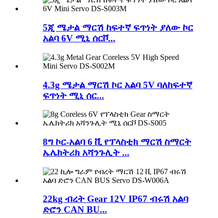
5ጂ ሜታል ማርሽ ከፍተኛ ፍጥነት ያለው ኮር
አልባ 6V ሚኒ ሰርቮ...
4.3g ሜታል ማርሽ ኮር አልባ 5V ባለከፍተኛ
ፍጥነት ሚኒ ሰር...
8ግ ኮር-አልባ 6 ቪ የፕላስቲክ ማርሽ ስማርት
ኤሌክትሪክ አሻንጉሊት ...
22kg ብረት Gear 12V IP67 ብሩሽ አልባ
ድሮን CAN BU...