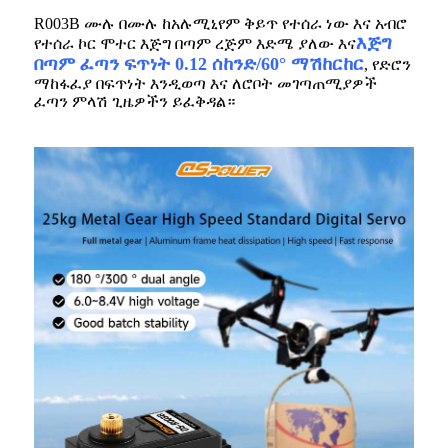
R003B ሙሉ በሙሉ ከአሉሚኒየም ቅይጥ የተሰራ ነው እና አብሮ
እጅግ
የተሰራ ኮር ሞተር እጅግ በጣም ረጅም እድሜ ያለው እና
በጣም ፈጣን ፍጥነት 0.12 ሰከንድ/60° ማሽከርከር
, የድሮን
ማከፋፈያ በፍጥነት እንዲወጣ እና ለሮቦት መገጣጠሚያዎች
ፈጣን ምላሽ ጊዜዎችን ይፈቅዳል።