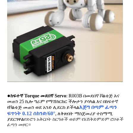
●
ከፍተኛ Torque መደበኛ Servo
: R003B በመደበኛ ቮልቴጅ እና
መጠን 25 ኪሎ ግራም የማሽከርከር ችሎታን ያሳካል እና በከፍተኛ
እጅግ በጣም ፈጣን
የቮልቴጅ መጠን ወደ አንድ ሊደርስ ይችላል
ፍጥነት 0.12 ሰከንድ/60°
, ለቅጽበት ማስጀመሪያ ተስማሚ
ያደርገዋል
የድሮን አቅርቦት ስርዓቶች ወይም የእሽቅድምድም ሮቦቶች
ፈጣን መዞር።