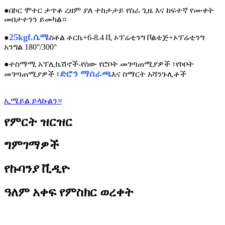
●
በኮር ሞተር ታጥቆ ረዘም ያለ ተከታታይ የስራ ጊዜ እና ከፍተኛ የሙቀት
መበታተንን ይመካል።
25kgf.ሴሜ
●
ስቶል ቶርኬ+6-8.4 ቪ ኦፕሬቲንግ ቮልቴጅ+ኦፕሬቲንግ
አንግል 180°/300°
●
ተስማሚ አፕሊኬሽኖች-የሰው የሮቦት መገጣጠሚያዎች ፣የኮቦት
ድሮን ማሰራጫ
መገጣጠሚያዎች ፣
እና ስማርት አሻንጉሊቶች
ኢሜይል ይላኩልን።
የምርት ዝርዝር
ግምገማዎች
የኩባንያ ቪዲዮ
ዓለም አቀፍ የምስክር ወረቀት