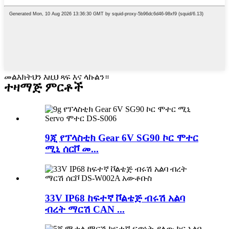
መልእክትህን እዚህ ጻፍ እና ላኩልን።
ተዛማጅ ምርቶች
9ጂ የፕላስቲክ Gear 6V SG90 ኮር ሞተር
ሚኒ ሰርቮ መ...
33V IP68 ከፍተኛ ቮልቴጅ ብሩሽ አልባ
ብረት ማርሽ CAN ...