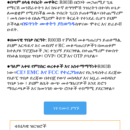
●
በጣም ዘላቂ የብረት መዋቅር
: R003B በሮቦት መጋጠሚያ ጊዜ
የማርሽ መንሸራተትን እና ከፍተኛ ድግግሞሽ ንዝረትን በተሳካ ሁኔታ
ለመቋቋም የሚያስችል ሙሉ የብረት ጊርስ ይጠቀማል። በተጨማሪም
፣ መላ ሰውነቱ በአሉሚኒየም ቅይጥ ቅርፊት የተነደፈ ሲሆን ይህም
በፍጥነት ሙቀትን ያስወግዱ
ይችላል።
ከዋናው ሞተር እና ድራይቭ
ዑደት.
●
ዘመናዊ ጥበቃ ስርዓት
: R003B የ PWM መቆጣጠሪያን ይጠቀማል,
ይህም አርዱዪኖ እና መደበኛ የ RC መቆጣጠሪያዎችን በመጠቀም
ከተለያዩ ፕሮጀክቶች ጋር ተኳሃኝ ያደርገዋል. በተጨማሪም የውስጥ
የስቶል torque ጥበቃ፣ OVP፣ OCP እና OTP ያሳያል።
●
ዓለም አቀፍ የምስክር ወረቀቶች እና አስተማማኝነት
R003B
CE፣ EMC እና FCC የተረጋገጠ
ነው።
እና የኢንዱስትሪ ደረጃው
የአይፒ ጥበቃ ደረጃው በተበጀ የውሃ መከላከያ እና አቧራ መከላከያ
ጥበቃ ነው ፣ ይህም ለቤት ውጭ መተግበሪያዎች እንደ ድሮን
ማሰራጫዎች እና ከመንገድ ውጭ ሮቦቶች ተስማሚ ያደርገዋል።
ነፃ ናሙና ያግኙ
ቴክኒካዊ ዝርዝሮች