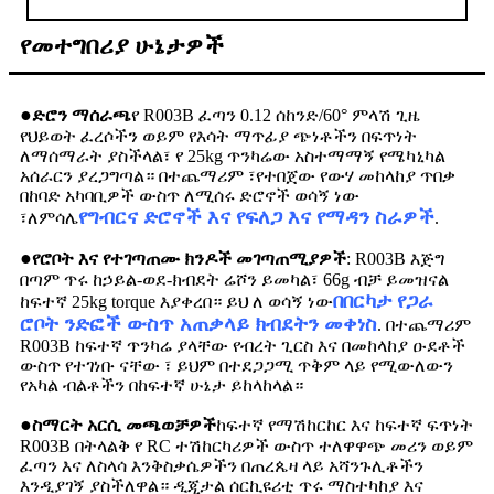
የመተግበሪያ ሁኔታዎች
●
ድሮን ማሰራጫ
የ R003B ፈጣን 0.12 ሰከንድ/60° ምላሽ ጊዜ
የህይወት ፈረሶችን ወይም የእሳት ማጥፊያ ጭነቶችን በፍጥነት
ለማሰማራት ያስችላል፣ የ 25kg ጥንካሬው አስተማማኝ የሜካኒካል
አሰራርን ያረጋግጣል። በተጨማሪም ፣የተበጀው የውሃ መከላከያ ጥበቃ
በከባድ አካባቢዎች ውስጥ ለሚሰሩ ድሮኖች ወሳኝ ነው
የግብርና ድሮኖች እና የፍለጋ እና የማዳን ስራዎች
፣ለምሳሌ
.
●
የሮቦት እና የተገጣጠሙ ክንዶች መገጣጠሚያዎች
: R003B እጅግ
በጣም ጥሩ ከኃይል-ወደ-ክብደት ሬሾን ይመካል፣ 66g ብቻ ይመዝናል
በበርካታ የጋራ
ከፍተኛ 25kg torque እያቀረበ። ይህ ለ ወሳኝ ነው
ሮቦት ንድፎች ውስጥ አጠቃላይ ክብደትን መቀነስ
. በተጨማሪም
R003B ከፍተኛ ጥንካሬ ያላቸው የብረት ጊርስ እና በመከላከያ ዑደቶች
ውስጥ የተገነቡ ናቸው ፣ ይህም በተደጋጋሚ ጥቅም ላይ የሚውለውን
የአካል ብልቶችን በከፍተኛ ሁኔታ ይከላከላል።
●
ስማርት አርሲ መጫወቻዎች
ከፍተኛ የማሽከርከር እና ከፍተኛ ፍጥነት
R003B በትላልቅ የ RC ተሽከርካሪዎች ውስጥ ተለዋዋጭ መሪን ወይም
ፈጣን እና ለስላሳ እንቅስቃሴዎችን በጠረጴዛ ላይ አሻንጉሊቶችን
እንዲያገኝ ያስችለዋል። ዲጂታል ሰርኪዩሪቲ ጥሩ ማስተካከያ እና