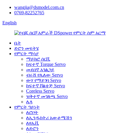
wangjia@dsmodel.com.cn
0769-82252765
English
ቤት
ድሮን መፍትሄ
የምርት ማሳያ
ማይክሮ ሰርቪ
ከፍተኛ Torque Servo
መደበኛ አገልጋይ
ብሩሽ የሌለው Servo
ውሃ የማይገባ Servo
ከፍተኛ ቮልቴጅ Servo
Coreless Servo
ዝቅተኛ መገለጫ Servo
ሌላ
የምርት ዓይነት
ለሮቦት
ለኢንዱስትሪ አውቶሜሽን
ለዩኤቪ
ለድሮን