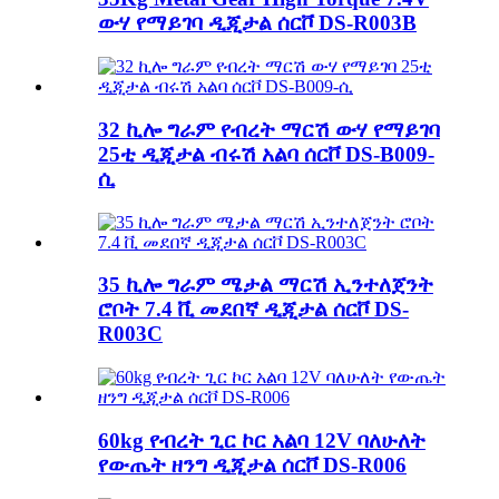
ውሃ የማይገባ ዲጂታል ሰርቮ DS-R003B
32 ኪሎ ግራም የብረት ማርሽ ውሃ የማይገባ
25ቲ ዲጂታል ብሩሽ አልባ ሰርቮ DS-B009-
ሲ
35 ኪሎ ግራም ሜታል ማርሽ ኢንተለጀንት
ሮቦት 7.4 ቪ መደበኛ ዲጂታል ሰርቮ DS-
R003C
60kg የብረት ጊር ኮር አልባ 12V ባለሁለት
የውጤት ዘንግ ዲጂታል ሰርቮ DS-R006