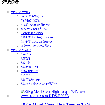
ምድቦች
የምርት ማሳያ
መደበኛ አገልጋይ
ማይክሮ ሰርቪ
ብሩሽ የሌለው Servo
ውሃ የማይገባ Servo
Coreless Servo
ከፍተኛ Holtage Servo
ከፍተኛ Torque Servo
ዝቅተኛ መገለጫ Servo
የምርት ዓይነት
ለመኪና
ለጀልባ
ለሮቦት
ለአውሮፕላን
ለሄሊኮፕተር
ለድሮን
ለስማርት ቤት
ለኢንዱስትሪ አውቶሜሽን
35Kg Metal Gear High Torque 7.4V