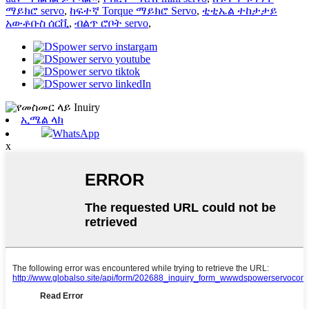
ማይክሮ servo
,
ከፍተኛ Torque ማይክሮ Servo
,
ቲቲኤል ተከታታይ
አውቶቡስ ሰርቪ
,
ብልጥ ሮቦት servo
,
ኢሜል ላክ
WhatsApp
x