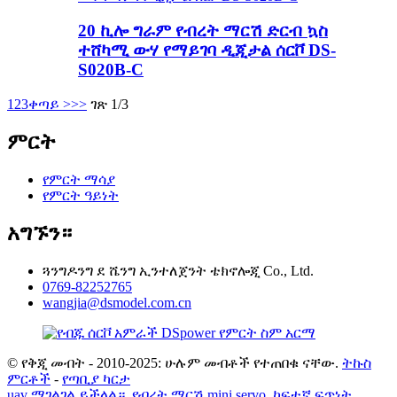
20 ኪሎ ግራም የብረት ማርሽ ድርብ ኳስ
ተሸካሚ ውሃ የማይገባ ዲጂታል ሰርቮ DS-
S020B-C
1
2
3
ቀጣይ >
>>
ገጽ 1/3
ምርት
የምርት ማሳያ
የምርት ዓይነት
አግኙን።
ጓንግዶንግ ደ ሼንግ ኢንተለጀንት ቴክኖሎጂ Co., Ltd.
0769-82252765
wangjia@dsmodel.com.cn
© የቅጂ መብት - 2010-2025: ሁሉም መብቶች የተጠበቁ ናቸው.
ትኩስ
ምርቶች
-
የጣቢያ ካርታ
uav ማገልገል ይችላል።
,
የብረት ማርሽ mini servo
,
ከፍተኛ ፍጥነት