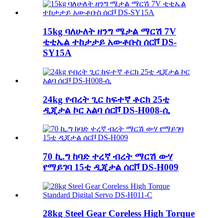
15kg ባለሁለት ዘንግ ሜታል ማርሽ 7V
ቲቲኤል ተከታታይ አውቶቡስ ሰርቮ DS-
SY15A
24kg የብረት ጊር ከፍተኛ ቶርክ 25ቲ
ዲጂታል ኮር አልባ ሰርቮ DS-H008-ሲ
70 ኪ.ግ ከባድ ተረኛ ብረት ማርሽ ውሃ
የማይገባ 15ቲ ዲጂታል ሰርቮ DS-H009
28kg Steel Gear Coreless High Torque