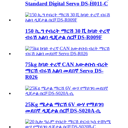
Standard Digital Servo DS-H011-C
150 ኪ.ግ የብረት ማርሽ 30 ቪ ከባድ ተረኛ
ብሩሽ አልባ ዲጂታል ሰርቮ DS-R009F
75kg ከባድ ተረኛ CAN አውቶቡስ ብረት
ማርሽ ብሩሽ አልባ መደበኛ Servo DS-
R026
25Kg ሜታል ማርሽ 6V ውሃ የማይገባ
መደበኛ ዲጂታል ሰርቮ DS-S020A-ሲ