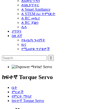
ለአውሮፕላን
ለሄሊኮፕተር
ለ Smart Appliance
ለ STEM ሰሪ ትምህርት
ለ RC መኪና
ለ RC ጀልባ
ሌላ
ያግኙን
ስለ እኛ
የፋብሪካ ጉብኝት
ዜና
የሚጠየቁ ጥያቄዎች
ከፍተኛ Torque Servo
ቤት
ምርቶች
የምርት ማሳያ
ከፍተኛ Torque Servo