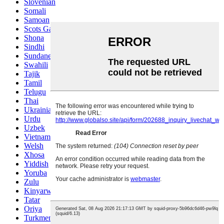
Slovenian
Somali
Samoan
Scots Gaelic
Shona
Sindhi
Sundanese
Swahili
Tajik
Tamil
Telugu
Thai
Ukrainian
Urdu
Uzbek
Vietnamese
Welsh
Xhosa
Yiddish
Yoruba
Zulu
Kinyarwanda
Tatar
Oriya
Turkmen