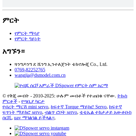
ምርት
የምርት ማሳያ
የምርት ዓይነት
አግኙን።
ጓንግዶንግ ደ ሼንግ ኢንተለጀንት ቴክኖሎጂ Co., Ltd.
0769-82252765
wangjia@dsmodel.com.cn
© የቅጂ መብት - 2010-2025: ሁሉም መብቶች የተጠበቁ ናቸው.
ትኩስ
ምርቶች
-
የጣቢያ ካርታ
የብረት ማርሽ mini servo
,
ከፍተኛ Torque ማይክሮ Servo
,
ከፍተኛ
ፍጥነት ማይክሮ servo
,
ብልጥ ሮቦት servo
,
ቲቲኤል ተከታታይ አውቶቡስ
ሰርቪ
,
uav ማገልገል ይችላል።
,