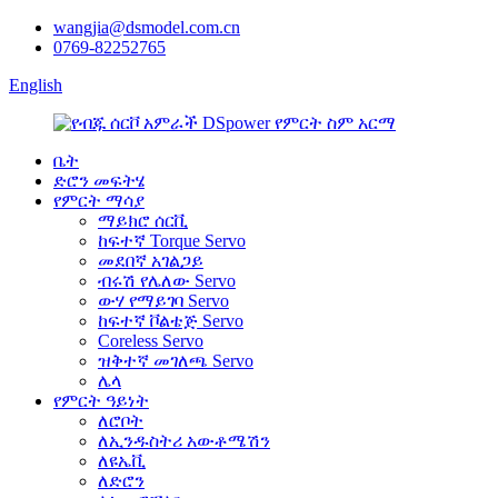
wangjia@dsmodel.com.cn
0769-82252765
English
ቤት
ድሮን መፍትሄ
የምርት ማሳያ
ማይክሮ ሰርቪ
ከፍተኛ Torque Servo
መደበኛ አገልጋይ
ብሩሽ የሌለው Servo
ውሃ የማይገባ Servo
ከፍተኛ ቮልቴጅ Servo
Coreless Servo
ዝቅተኛ መገለጫ Servo
ሌላ
የምርት ዓይነት
ለሮቦት
ለኢንዱስትሪ አውቶሜሽን
ለዩኤቪ
ለድሮን