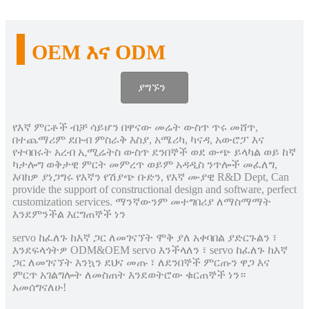
OEM እና ODM
ያግኙን
የእኛ ምርቶች ብቻ ሳይሆን በዋናው መሬት ውስጥ ጥሩ መሸጥ,
በተጨማሪም ደቡብ ምስራቅ እስያ, አሜሪካ, ካናዳ, አውሮፓ እና
የተባበሩት አረብ ኢሚሬትስ ውስጥ ደንበኞች ወደ ውጭ ይላካል ወይ ከኛ
ካታሎግ ወቅታዊ ምርት መምረጥ ወይም አዳዲስ ንጥሎች መፈለግ,
እባክዎ ያነጋግሩ የእኛን የሽያጭ ቡድን, የእኛ ሙያዊ R&D Dept, Can
provide the support of constructional design and software, perfect
customization services. ማንኛውንም መተግበሪያ ለማስማማት
እንደምንችል እርግጠኞች ነን
servo ከፈለጉ ከእኛ ጋር ለመገናኘት ሞቅ ያለ አቀባበል ያድርጉልን ፣
እንደፍላጎትዎ ODM&OEM servo እንችላለን ፣ servo ከፈለጉ ከእኛ
ጋር ለመገናኘት እንኳን ደህና መጡ ፣ ለደንበኞች ምርጡን ዋጋ እና
ምርጥ አገልግሎት ለመስጠት እንደወትሮው ቁርጠኞች ነን።
አመሰግናለሁ!