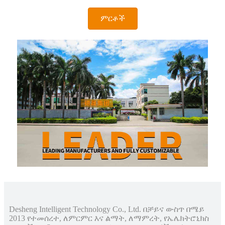
ምርቶች
Desheng Intelligent Technology Co., Ltd. በቻይና ውስጥ በሜይ
2013 የተመሰረተ, ለምርምር እና ልማት, ለማምረት, የኤሌክትሮኒክስ