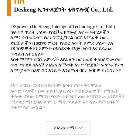
ስለ
Desheng ኢንተለጀንት ቴክኖሎጂ Co., Ltd.
DSpower (De Sheng Intelligent Technology Co., Ltd.)
ከፍተኛ ጥራት ያለው የሰርቮ ቴክኖሎጂ እና መፍትሄዎችን
ለማቅረብ ቁርጠኛ የሆነ ፕሮፌሽናል ሰርቮ አምራች ነው።
ድርጅታችን በ servo ምርት የአስር አመት ልምድ ያለው እና
የደንበኞቻችንን እምነት በአስደናቂ የእጅ ጥበብ እና በፈጠራ
መንፈስ አትርፏል።
አስተማማኝ ሰርቪ አምራች እየፈለጉ ከሆነ ወደ ትክክለኛው ቦታ
መጥተዋል። ስለእኛ የበለጠ ለማወቅ እና የፕሮጀክት ፍላጎቶችዎን
ለማሟላት ከእኛ ጋር እንዴት እንደሚተባበሩ እባክዎ ያነጋግሩን።
የእኛ ሰርቪስ በSTEAM ትምህርት፣ ሮቦቶች፣ ሞዴል
አውሮፕላኖች፣ ሰው አልባ የአየር ላይ ተሽከርካሪዎች፣ የማሰብ
ችሎታ ያለው ስማርት የቤት ቁጥጥር፣ አውቶሜሽን መሳሪያዎች፣
ማይክሮ ሜካኒካል ቁጥጥር ማስተላለፊያ እና ሌሎችም በስፋት
ጥቅም ላይ ውሏል።
የበለጠ ተማር>>