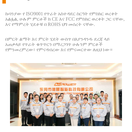
ኩባንያው የ ISO9001 የጥራት አስተዳደር ስርዓት የምስክር ወረቀት
አልፏል, ሁሉም ምርቶች ከ CE እና FCC የምስክር ወረቀት ጋር ናቸው,
እና የማምረት ሂደቶቹ በ ROHS ህግ መሰረት ናቸው.
በምርት ልማት እና ምርት ሂደት ውስጥ በእያንዳንዱ ደረጃ ላይ
አጠቃላይ የጥራት ቁጥጥርን በማረጋገጥ ሁሉንም ምርቶች
የምንመረምረው፣ የምናዳብረው እና የምናመርተው ለዚህ ነው።