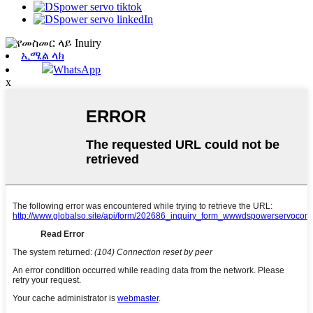
ኢሜል ላክ
WhatsApp
x