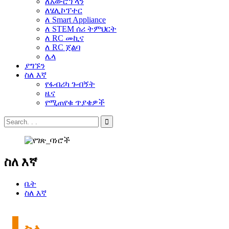
ለአውሮፕላን
ለሄሊኮፕተር
ለ Smart Appliance
ለ STEM ሰሪ ትምህርት
ለ RC መኪና
ለ RC ጀልባ
ሌላ
ያግኙን
ስለ እኛ
የፋብሪካ ጉብኝት
ዜና
የሚጠየቁ ጥያቄዎች
ስለ እኛ
ቤት
ስለ እኛ