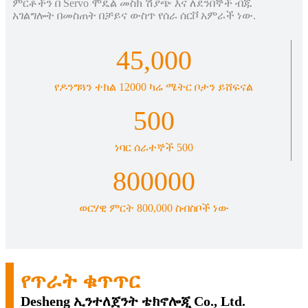
ምርቶችን በ Servo ሞዴል መስክ ሽያጭ እና ለደንበኞች ብጁ
አገልግሎት በመስጠት በቻይና ውስጥ የሰራ ሰርቮ አምራች ነው.
45,000
የዶንግጓን ተክል 12000 ካሬ ሜትር ቦታን ይሸፍናል
500
ነባር ሰራተኞች 500
80
0000
ወርሃዊ ምርት 800,000 ስብስቦች ነው
የጥራት ቁጥጥር
Desheng ኢንተለጀንት ቴክኖሎጂ Co., Ltd.