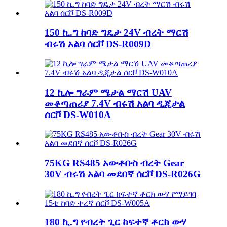
150 ኪ.ግ ከባድ ግዴታ 24V ብረት ማርሽ
ብሩሽ አልባ ሰርቮ DS-R009D
12 ኪሎ ግራም ሜታል ማርሽ UAV
መቆጣጠሪያ 7.4V ብሩሽ አልባ ዲጂታል
ሰርቮ DS-W010A
75KG RS485 አውቶቡስ ብረት Gear
30V ብሩሽ አልባ መደበኛ ሰርቮ DS-R026G
180 ኪ.ግ የብረት ጊር ከፍተኛ ቶርክ ውሃ