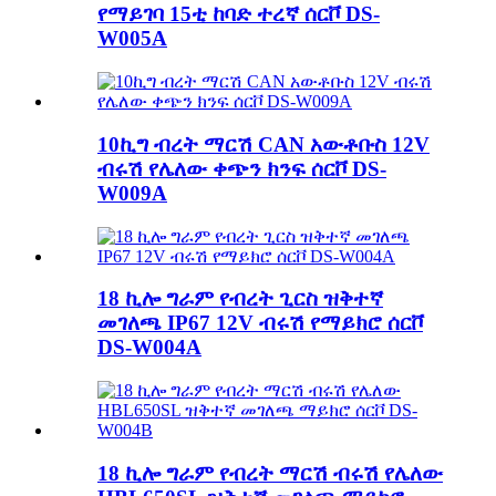
የማይገባ 15ቲ ከባድ ተረኛ ሰርቮ DS-
W005A
10ኪግ ብረት ማርሽ CAN አውቶቡስ 12V
ብሩሽ የሌለው ቀጭን ክንፍ ሰርቮ DS-
W009A
18 ኪሎ ግራም የብረት ጊርስ ዝቅተኛ
መገለጫ IP67 12V ብሩሽ የማይክሮ ሰርቮ
DS-W004A
18 ኪሎ ግራም የብረት ማርሽ ብሩሽ የሌለው