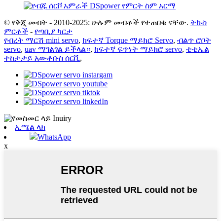
© የቅጂ መብት - 2010-2025: ሁሉም መብቶች የተጠበቁ ናቸው.
ትኩስ
ምርቶች
-
የጣቢያ ካርታ
የብረት ማርሽ mini servo
,
ከፍተኛ Torque ማይክሮ Servo
,
ብልጥ ሮቦት
servo
,
uav ማገልገል ይችላል።
,
ከፍተኛ ፍጥነት ማይክሮ servo
,
ቲቲኤል
ተከታታይ አውቶቡስ ሰርቪ
,
ኢሜል ላክ
WhatsApp
x