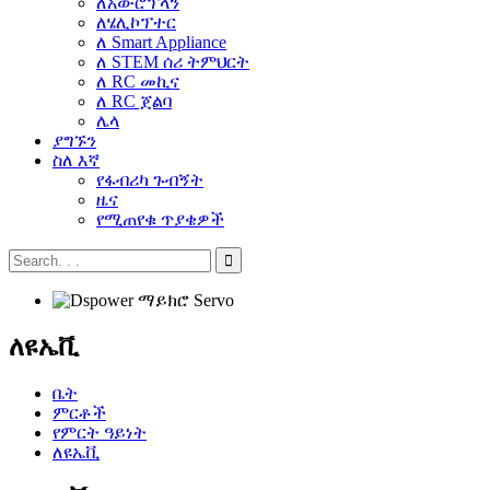
ለአውሮፕላን
ለሄሊኮፕተር
ለ Smart Appliance
ለ STEM ሰሪ ትምህርት
ለ RC መኪና
ለ RC ጀልባ
ሌላ
ያግኙን
ስለ እኛ
የፋብሪካ ጉብኝት
ዜና
የሚጠየቁ ጥያቄዎች
ለዩኤቪ
ቤት
ምርቶች
የምርት ዓይነት
ለዩኤቪ