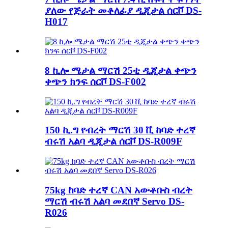
ያለው የጅራት መቆለፊያ ዲጂታል ሰርቮ DS-
H017
8 ኪሎ ሜታል ማርሽ 25ቲ ዲጂታል ቀጭን
ቀጭን ክንፍ ሰርቮ DS-F002
150 ኪ.ግ የብረት ማርሽ 30 ቪ ከባድ ተረኛ
ብሩሽ አልባ ዲጂታል ሰርቮ DS-R009F
75kg ከባድ ተረኛ CAN አውቶቡስ ብረት
ማርሽ ብሩሽ አልባ መደበኛ Servo DS-
R026