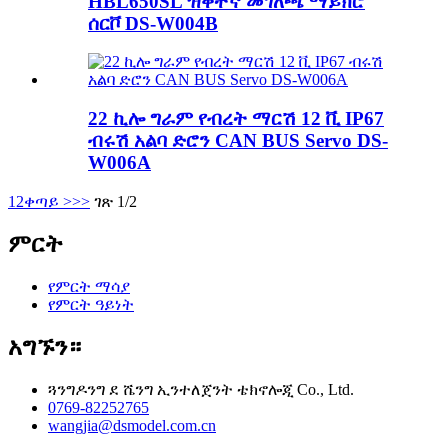
HBL650SL ዝቅተኛ መገለጫ ማይክሮ
ሰርቮ DS-W004B
22 ኪሎ ግራም የብረት ማርሽ 12 ቪ IP67
ብሩሽ አልባ ድሮን CAN BUS Servo DS-
W006A
1
2
ቀጣይ >
>>
ገጽ 1/2
ምርት
የምርት ማሳያ
የምርት ዓይነት
አግኙን።
ጓንግዶንግ ደ ሼንግ ኢንተለጀንት ቴክኖሎጂ Co., Ltd.
0769-82252765
wangjia@dsmodel.com.cn