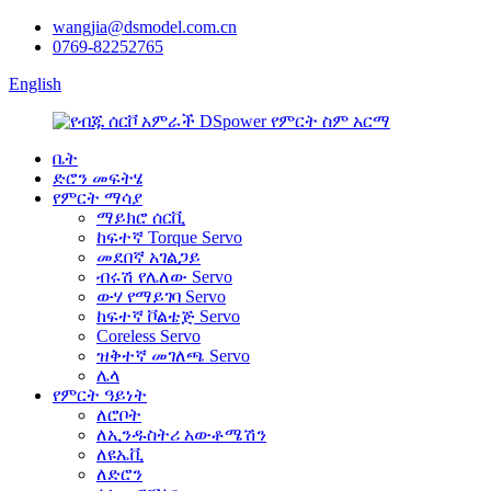
wangjia@dsmodel.com.cn
0769-82252765
English
ቤት
ድሮን መፍትሄ
የምርት ማሳያ
ማይክሮ ሰርቪ
ከፍተኛ Torque Servo
መደበኛ አገልጋይ
ብሩሽ የሌለው Servo
ውሃ የማይገባ Servo
ከፍተኛ ቮልቴጅ Servo
Coreless Servo
ዝቅተኛ መገለጫ Servo
ሌላ
የምርት ዓይነት
ለሮቦት
ለኢንዱስትሪ አውቶሜሽን
ለዩኤቪ
ለድሮን