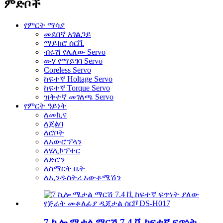
ምድቦች
የምርት ማሳያ
መደበኛ አገልጋይ
ማይክሮ ሰርቪ
ብሩሽ የሌለው Servo
ውሃ የማይገባ Servo
Coreless Servo
ከፍተኛ Holtage Servo
ከፍተኛ Torque Servo
ዝቅተኛ መገለጫ Servo
የምርት ዓይነት
ለመኪና
ለጀልባ
ለሮቦት
ለአውሮፕላን
ለሄሊኮፕተር
ለድሮን
ለስማርት ቤት
ለኢንዱስትሪ አውቶሜሽን
7 ኪሎ ሜታል ማርሽ 7.4 ቪ ከፍተኛ ፍጥነት