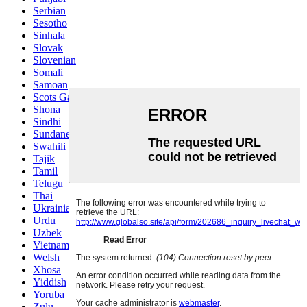
Serbian
Sesotho
Sinhala
Slovak
Slovenian
Somali
Samoan
Scots Gaelic
Shona
Sindhi
Sundanese
Swahili
Tajik
Tamil
Telugu
Thai
Ukrainian
Urdu
Uzbek
Vietnamese
Welsh
Xhosa
Yiddish
Yoruba
Zulu