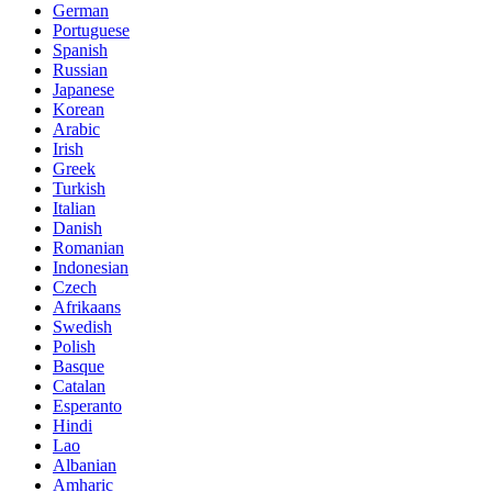
German
Portuguese
Spanish
Russian
Japanese
Korean
Arabic
Irish
Greek
Turkish
Italian
Danish
Romanian
Indonesian
Czech
Afrikaans
Swedish
Polish
Basque
Catalan
Esperanto
Hindi
Lao
Albanian
Amharic