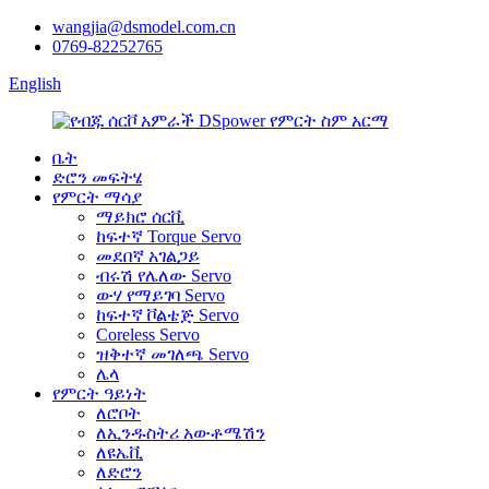
wangjia@dsmodel.com.cn
0769-82252765
English
ቤት
ድሮን መፍትሄ
የምርት ማሳያ
ማይክሮ ሰርቪ
ከፍተኛ Torque Servo
መደበኛ አገልጋይ
ብሩሽ የሌለው Servo
ውሃ የማይገባ Servo
ከፍተኛ ቮልቴጅ Servo
Coreless Servo
ዝቅተኛ መገለጫ Servo
ሌላ
የምርት ዓይነት
ለሮቦት
ለኢንዱስትሪ አውቶሜሽን
ለዩኤቪ
ለድሮን