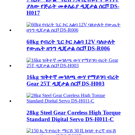
ያለው የጅራት መቆለፊያ ዲጂታል ሰርቮ DS-
H017
60kg የብረት ጊር ኮር አልባ 12V ባለሁለት
የውጤት ዘንግ ዲጂታል ሰርቮ DS-R006
16kg ዝቅተኛ መገለጫ ውሃ የማይገባ ብረት
Gear 25T ዲጂታል ሰርቮ DS-H003
28kg Steel Gear Coreless High Torque
Standard Digital Servo DS-H011-C