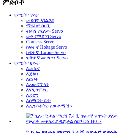
ምድቦች
የምርት ማሳያ
መደበኛ አገልጋይ
ማይክሮ ሰርቪ
ብሩሽ የሌለው Servo
ውሃ የማይገባ Servo
Coreless Servo
ከፍተኛ Holtage Servo
ከፍተኛ Torque Servo
ዝቅተኛ መገለጫ Servo
የምርት ዓይነት
ለመኪና
ለጀልባ
ለሮቦት
ለአውሮፕላን
ለሄሊኮፕተር
ለድሮን
ለስማርት ቤት
ለኢንዱስትሪ አውቶሜሽን
7 ኪሎ ሜታል ማርሽ 7.4 ቪ ከፍተኛ ፍጥነት