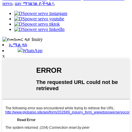
servo
,
uav ማገልገል ይችላል።
,
ኢሜል ላክ
WhatsApp
x