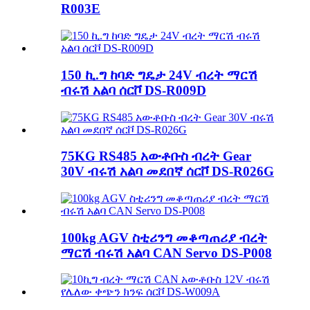
R003E
150 ኪ.ግ ከባድ ግዴታ 24V ብረት ማርሽ
ብሩሽ አልባ ሰርቮ DS-R009D
75KG RS485 አውቶቡስ ብረት Gear
30V ብሩሽ አልባ መደበኛ ሰርቮ DS-R026G
100kg AGV ስቲሪንግ መቆጣጠሪያ ብረት
ማርሽ ብሩሽ አልባ CAN Servo DS-P008