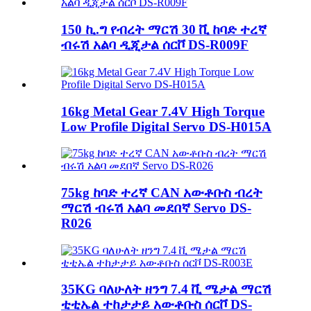
150 ኪ.ግ የብረት ማርሽ 30 ቪ ከባድ ተረኛ
ብሩሽ አልባ ዲጂታል ሰርቮ DS-R009F
16kg Metal Gear 7.4V High Torque
Low Profile Digital Servo DS-H015A
75kg ከባድ ተረኛ CAN አውቶቡስ ብረት
ማርሽ ብሩሽ አልባ መደበኛ Servo DS-
R026
35KG ባለሁለት ዘንግ 7.4 ቪ ሜታል ማርሽ
ቲቲኤል ተከታታይ አውቶቡስ ሰርቮ DS-