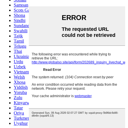
Samoan
Scots Gaelic
Shona
Sindhi
Sundanese
Swahili
Tajik
Tamil
Telugu
Thai
Ukrainian
Urdu
Uzbek
Vietnamese
Welsh
Xhosa
Yiddish
Yoruba
Zulu
Kinyarwanda
Tatar
Oriya
Turkmen
Uyghur