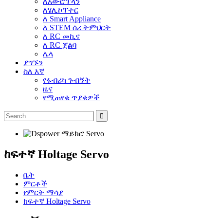
ለአውሮፕላን
ለሄሊኮፕተር
ለ Smart Appliance
ለ STEM ሰሪ ትምህርት
ለ RC መኪና
ለ RC ጀልባ
ሌላ
ያግኙን
ስለ እኛ
የፋብሪካ ጉብኝት
ዜና
የሚጠየቁ ጥያቄዎች
ከፍተኛ Holtage Servo
ቤት
ምርቶች
የምርት ማሳያ
ከፍተኛ Holtage Servo