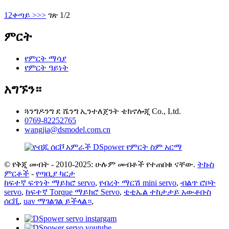
1
2
ቀጣይ >
>>
ገጽ 1/2
ምርት
የምርት ማሳያ
የምርት ዓይነት
አግኙን።
ጓንግዶንግ ደ ሼንግ ኢንተለጀንት ቴክኖሎጂ Co., Ltd.
0769-82252765
wangjia@dsmodel.com.cn
© የቅጂ መብት - 2010-2025: ሁሉም መብቶች የተጠበቁ ናቸው.
ትኩስ
ምርቶች
-
የጣቢያ ካርታ
ከፍተኛ ፍጥነት ማይክሮ servo
,
የብረት ማርሽ mini servo
,
ብልጥ ሮቦት
servo
,
ከፍተኛ Torque ማይክሮ Servo
,
ቲቲኤል ተከታታይ አውቶቡስ
ሰርቪ
,
uav ማገልገል ይችላል።
,