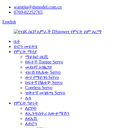
wangjia@dsmodel.com.cn
0769-82252765
English
ቤት
ድሮን መፍትሄ
የምርት ማሳያ
ማይክሮ ሰርቪ
ከፍተኛ Torque Servo
መደበኛ አገልጋይ
ብሩሽ የሌለው Servo
ውሃ የማይገባ Servo
ከፍተኛ ቮልቴጅ Servo
Coreless Servo
ዝቅተኛ መገለጫ Servo
ሌላ
የምርት ዓይነት
ለሮቦት
ለኢንዱስትሪ አውቶሜሽን
ለዩኤቪ
ለድሮን