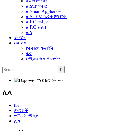
ለአውሮፕላን
ለሄሊኮፕተር
ለ Smart Appliance
ለ STEM ሰሪ ትምህርት
ለ RC መኪና
ለ RC ጀልባ
ሌላ
ያግኙን
ስለ እኛ
የፋብሪካ ጉብኝት
ዜና
የሚጠየቁ ጥያቄዎች
ሌላ
ቤት
ምርቶች
የምርት ማሳያ
ሌላ