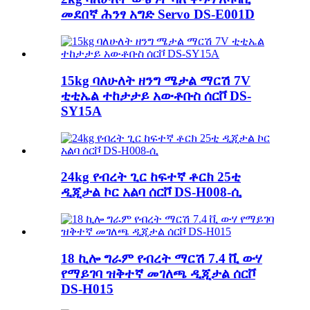
መደበኛ ሕንፃ አግድ Servo DS-E001D
15kg ባለሁለት ዘንግ ሜታል ማርሽ 7V
ቲቲኤል ተከታታይ አውቶቡስ ሰርቮ DS-
SY15A
24kg የብረት ጊር ከፍተኛ ቶርክ 25ቲ
ዲጂታል ኮር አልባ ሰርቮ DS-H008-ሲ
18 ኪሎ ግራም የብረት ማርሽ 7.4 ቪ ውሃ
የማይገባ ዝቅተኛ መገለጫ ዲጂታል ሰርቮ
DS-H015