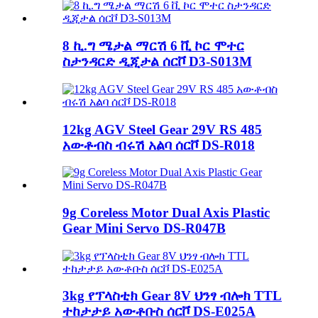
8 ኪ.ግ ሜታል ማርሽ 6 ቪ ኮር ሞተር
ስታንዳርድ ዲጂታል ሰርቮ D3-S013M
12kg AGV Steel Gear 29V RS 485
አውቶብስ ብሩሽ አልባ ሰርቮ DS-R018
9g Coreless Motor Dual Axis Plastic
Gear Mini Servo DS-R047B
3kg የፕላስቲክ Gear 8V ህንፃ ብሎክ TTL
ተከታታይ አውቶቡስ ሰርቮ DS-E025A