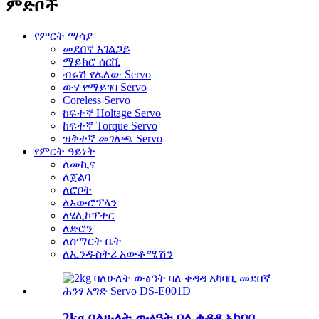
ምድቦች
የምርት ማሳያ
መደበኛ አገልጋይ
ማይክሮ ሰርቪ
ብሩሽ የሌለው Servo
ውሃ የማይገባ Servo
Coreless Servo
ከፍተኛ Holtage Servo
ከፍተኛ Torque Servo
ዝቅተኛ መገለጫ Servo
የምርት ዓይነት
ለመኪና
ለጀልባ
ለሮቦት
ለአውሮፕላን
ለሄሊኮፕተር
ለድሮን
ለስማርት ቤት
ለኢንዱስትሪ አውቶሜሽን
2kg ባለሁለት ውፅዓት ባለ ቀዳዳ አካባቢ