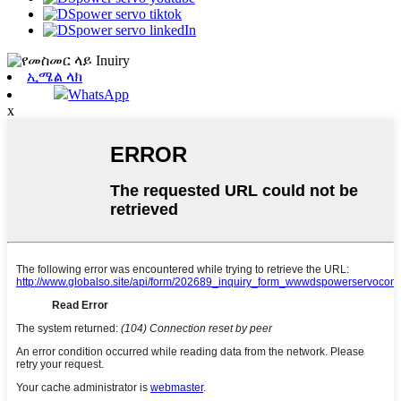
ኢሜል ላክ
WhatsApp
x