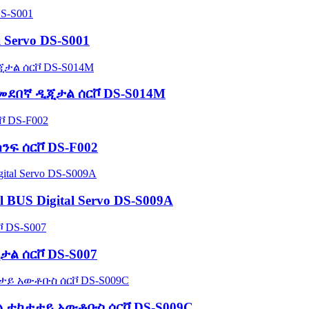
i Servo DS-S001
V መደበኛ ዲጂታል ሰርቮ DS-S014M
ፍ ሰርቮ DS-F002
l BUS Digital Servo DS-S009A
ታል ሰርቮ DS-S007
ል ተከታታይ አውቶቡስ ሰርቮ DS-S009C