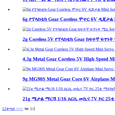
6g የፕላስቲክ Gear Coreless ሞተር 6V ዲጂታል M
2g Coreless 5V የፕላስቲክ Gear ከፍተኛ ፍጥነት
4.3g Metal Gear Coreless 5V High Speed ​​
9g MG90S Metal Gear Core 6V Airplane M
21g ሜታል ማርሽ 1/16 አርሲ መኪና 7V ኮር 25ቲ
1
2
ቀጣይ >
>>
ገጽ 1/2