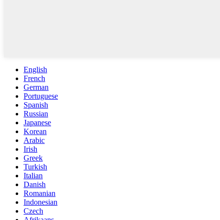
English
French
German
Portuguese
Spanish
Russian
Japanese
Korean
Arabic
Irish
Greek
Turkish
Italian
Danish
Romanian
Indonesian
Czech
Afrikaans