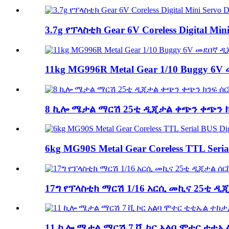
3.7g የፕላስቲክ Gear 6V Coreless Digital Min
11kg MG996R Metal Gear 1/10 Buggy 6
8 ኪሎ ሜታል ማርሽ 25ቲ ዲጂታል ቀጭን ቀጭን ክን
6kg MG90S Metal Gear Coreless TTL Seria
17ግ የፕላስቲክ ማርሽ 1/16 አርሲ መኪና 25ቲ ዲጂ
11 ኪሎ ሜታል ማርሽ 7 ቪ ኮር አልባ ሞተር ቲቲኤ