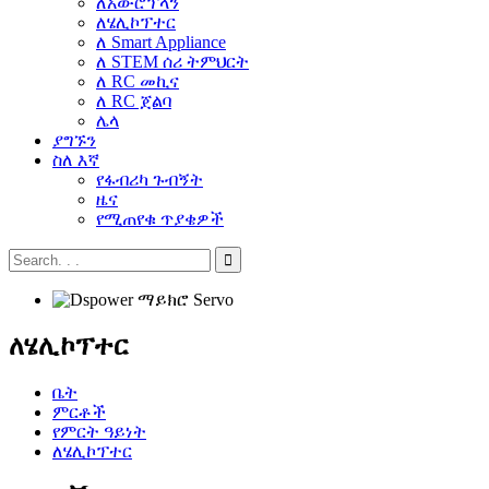
ለአውሮፕላን
ለሄሊኮፕተር
ለ Smart Appliance
ለ STEM ሰሪ ትምህርት
ለ RC መኪና
ለ RC ጀልባ
ሌላ
ያግኙን
ስለ እኛ
የፋብሪካ ጉብኝት
ዜና
የሚጠየቁ ጥያቄዎች
ለሄሊኮፕተር
ቤት
ምርቶች
የምርት ዓይነት
ለሄሊኮፕተር