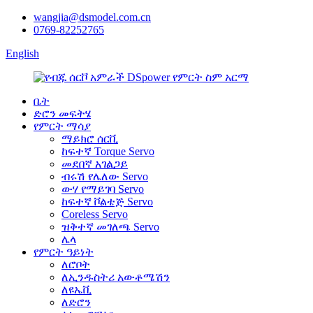
wangjia@dsmodel.com.cn
0769-82252765
English
ቤት
ድሮን መፍትሄ
የምርት ማሳያ
ማይክሮ ሰርቪ
ከፍተኛ Torque Servo
መደበኛ አገልጋይ
ብሩሽ የሌለው Servo
ውሃ የማይገባ Servo
ከፍተኛ ቮልቴጅ Servo
Coreless Servo
ዝቅተኛ መገለጫ Servo
ሌላ
የምርት ዓይነት
ለሮቦት
ለኢንዱስትሪ አውቶሜሽን
ለዩኤቪ
ለድሮን