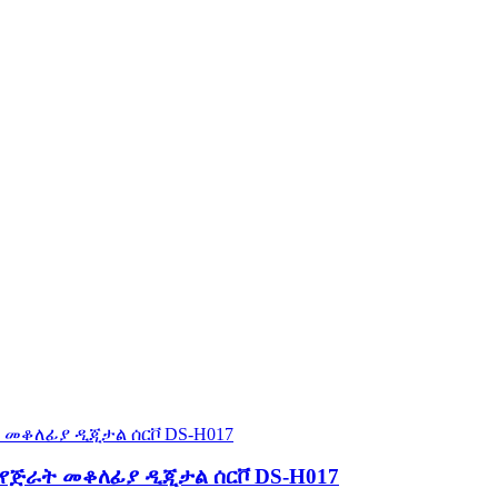
 የጅራት መቆለፊያ ዲጂታል ሰርቮ DS-H017