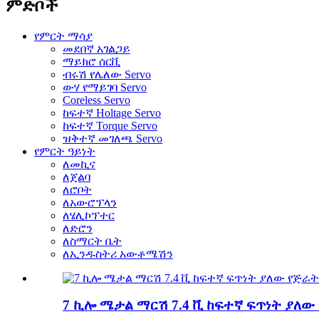
ምድቦች
የምርት ማሳያ
መደበኛ አገልጋይ
ማይክሮ ሰርቪ
ብሩሽ የሌለው Servo
ውሃ የማይገባ Servo
Coreless Servo
ከፍተኛ Holtage Servo
ከፍተኛ Torque Servo
ዝቅተኛ መገለጫ Servo
የምርት ዓይነት
ለመኪና
ለጀልባ
ለሮቦት
ለአውሮፕላን
ለሄሊኮፕተር
ለድሮን
ለስማርት ቤት
ለኢንዱስትሪ አውቶሜሽን
7 ኪሎ ሜታል ማርሽ 7.4 ቪ ከፍተኛ ፍጥነት ያለው