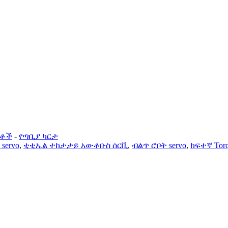
ርቶች
-
የጣቢያ ካርታ
servo
,
ቲቲኤል ተከታታይ አውቶቡስ ሰርቪ
,
ብልጥ ሮቦት servo
,
ከፍተኛ Tor