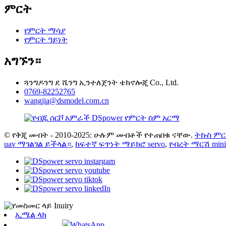
ምርት
የምርት ማሳያ
የምርት ዓይነት
አግኙን።
ጓንግዶንግ ደ ሼንግ ኢንተለጀንት ቴክኖሎጂ Co., Ltd.
0769-82252765
wangjia@dsmodel.com.cn
© የቅጂ መብት - 2010-2025: ሁሉም መብቶች የተጠበቁ ናቸው.
ትኩስ ም
uav ማገልገል ይችላል።
,
ከፍተኛ ፍጥነት ማይክሮ servo
,
የብረት ማርሽ mini 
ኢሜል ላክ
WhatsApp