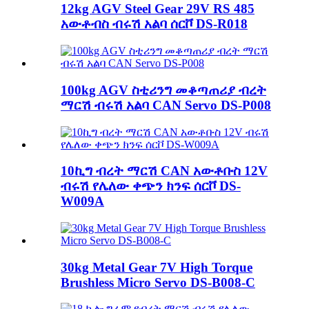
12kg AGV Steel Gear 29V RS 485
አውቶብስ ብሩሽ አልባ ሰርቮ DS-R018
100kg AGV ስቲሪንግ መቆጣጠሪያ ብረት
ማርሽ ብሩሽ አልባ CAN Servo DS-P008
10ኪግ ብረት ማርሽ CAN አውቶቡስ 12V
ብሩሽ የሌለው ቀጭን ክንፍ ሰርቮ DS-
W009A
30kg Metal Gear 7V High Torque
Brushless Micro Servo DS-B008-C