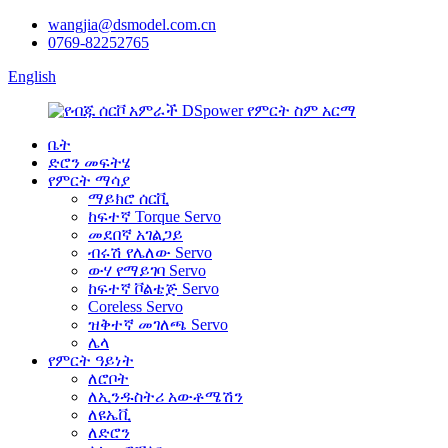
wangjia@dsmodel.com.cn
0769-82252765
English
ቤት
ድሮን መፍትሄ
የምርት ማሳያ
ማይክሮ ሰርቪ
ከፍተኛ Torque Servo
መደበኛ አገልጋይ
ብሩሽ የሌለው Servo
ውሃ የማይገባ Servo
ከፍተኛ ቮልቴጅ Servo
Coreless Servo
ዝቅተኛ መገለጫ Servo
ሌላ
የምርት ዓይነት
ለሮቦት
ለኢንዱስትሪ አውቶሜሽን
ለዩኤቪ
ለድሮን