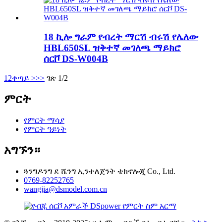
18 ኪሎ ግራም የብረት ማርሽ ብሩሽ የሌለው
HBL650SL ዝቅተኛ መገለጫ ማይክሮ
ሰርቮ DS-W004B
1
2
ቀጣይ >
>>
ገጽ 1/2
ምርት
የምርት ማሳያ
የምርት ዓይነት
አግኙን።
ጓንግዶንግ ደ ሼንግ ኢንተለጀንት ቴክኖሎጂ Co., Ltd.
0769-82252765
wangjia@dsmodel.com.cn