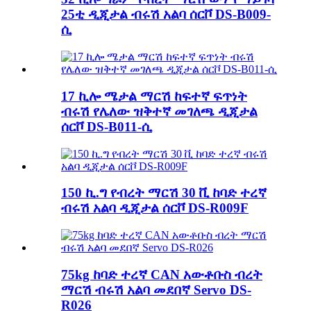
25ቲ ዲጂታል ብሩሽ አልባ ሰርቮ DS-B009-
ሲ
17 ኪሎ ሜታል ማርሽ ከፍተኛ ፍጥነት
ብሩሽ የሌለው ዝቅተኛ መገለጫ ዲጂታል
ሰርቮ DS-B011-ሲ
150 ኪ.ግ የብረት ማርሽ 30 ቪ ከባድ ተረኛ
ብሩሽ አልባ ዲጂታል ሰርቮ DS-R009F
75kg ከባድ ተረኛ CAN አውቶቡስ ብረት
ማርሽ ብሩሽ አልባ መደበኛ Servo DS-
R026