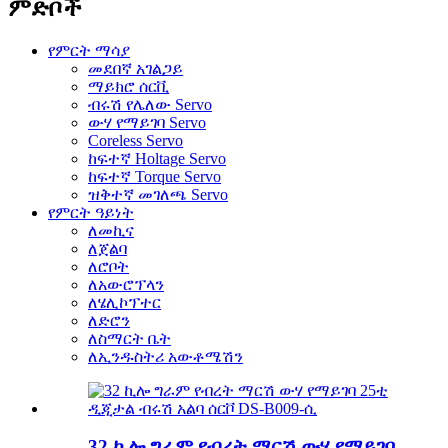
ምድቦች
የምርት ማሳያ
መደበኛ አገልጋይ
ማይክሮ ሰርቪ
ብሩሽ የሌለው Servo
ውሃ የማይገባ Servo
Coreless Servo
ከፍተኛ Holtage Servo
ከፍተኛ Torque Servo
ዝቅተኛ መገለጫ Servo
የምርት ዓይነት
ለመኪና
ለጀልባ
ለሮቦት
ለአውሮፕላን
ለሄሊኮፕተር
ለድሮን
ለስማርት ቤት
ለኢንዱስትሪ አውቶሜሽን
32 ኪሎ ግራም የብረት ማርሽ ውሃ የማይገባ