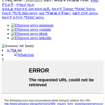
© የቅጂ መብት - 2010-2025: ሁሉም መብቶች የተጠበቁ ናቸው.
ትኩስ
ምርቶች
-
የጣቢያ ካርታ
ቲቲኤል ተከታታይ አውቶቡስ ሰርቪ
,
ከፍተኛ Torque ማይክሮ Servo
,
የብረት ማርሽ mini servo
,
uav ማገልገል ይችላል።
,
ብልጥ ሮቦት servo
,
ከፍተኛ ፍጥነት ማይክሮ servo
,
ኢሜል ላክ
WhatsApp
x