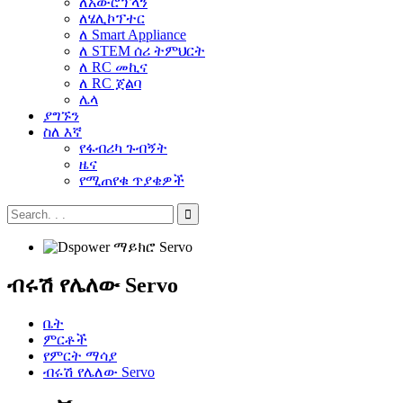
ለአውሮፕላን
ለሄሊኮፕተር
ለ Smart Appliance
ለ STEM ሰሪ ትምህርት
ለ RC መኪና
ለ RC ጀልባ
ሌላ
ያግኙን
ስለ እኛ
የፋብሪካ ጉብኝት
ዜና
የሚጠየቁ ጥያቄዎች
ብሩሽ የሌለው Servo
ቤት
ምርቶች
የምርት ማሳያ
ብሩሽ የሌለው Servo