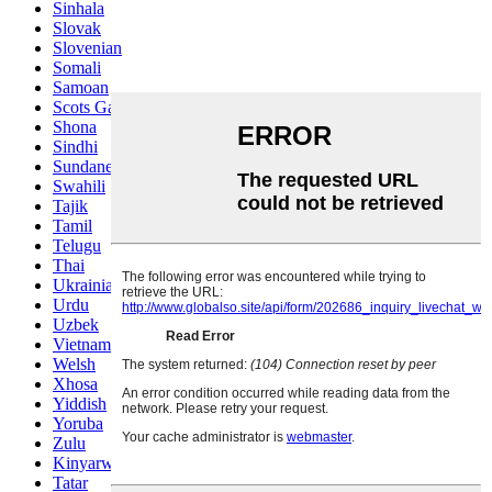
Sinhala
Slovak
Slovenian
Somali
Samoan
Scots Gaelic
Shona
Sindhi
Sundanese
Swahili
Tajik
Tamil
Telugu
Thai
Ukrainian
Urdu
Uzbek
Vietnamese
Welsh
Xhosa
Yiddish
Yoruba
Zulu
Kinyarwanda
Tatar