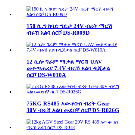
150 ኪ.ግ ከባድ ግዴታ 24V ብረት ማርሽ
ብሩሽ አልባ ሰርቮ DS-R009D
12 ኪሎ ግራም ሜታል ማርሽ UAV
መቆጣጠሪያ 7.4V ብሩሽ አልባ ዲጂታል
ሰርቮ DS-W010A
75KG RS485 አውቶቡስ ብረት Gear
30V ብሩሽ አልባ መደበኛ ሰርቮ DS-R026G