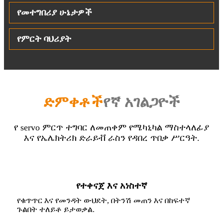
የመተግበሪያ ሁኔታዎች
የምርት ባህሪያት
ድምቀቶች
የኛ አገልጋዮች
የ servo ምርጥ ተግባር ለመጠቀም የሜካኒካል ማስተላለፊያ
እና የኤሌክትሪክ ድራይቭ ራስን የዳበረ ጥበቃ ሥርዓት.
የተቀናጀ እና አነስተኛ
የቁጥጥር እና የመንዳት ውህደት, በትንሽ መጠን እና በከፍተኛ
ጉልበት ተለይቶ ይታወቃል.