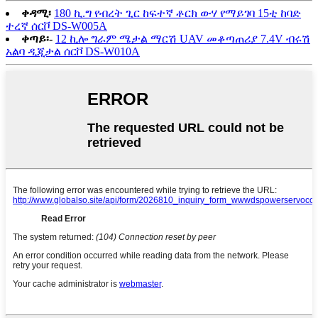
ቀዳሚ፡
180 ኪ.ግ የብረት ጊር ከፍተኛ ቶርክ ውሃ የማይገባ 15ቲ ከባድ
ተረኛ ሰርቮ DS-W005A
ቀጣይ፡-
12 ኪሎ ግራም ሜታል ማርሽ UAV መቆጣጠሪያ 7.4V ብሩሽ
አልባ ዲጂታል ሰርቮ DS-W010A