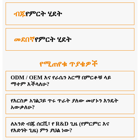
ብጁ
የምርት ሂደት
መደበኛ
የምርት ሂደት
የሚጠየቁ ጥያቄዎች
ODM / OEM እና የራሴን አርማ በምርቶቹ ላይ
ማተም እችላለሁ?
የእርስዎ አገልጋይ ጥሩ ጥራት ያለው መሆኑን እንዴት
አውቃለሁ?
ለአንድ ብጁ ሰርቪ፣ የ R&D ጊዜ (የምርምር እና
የእድገት ጊዜ) ምን ያህል ነው?