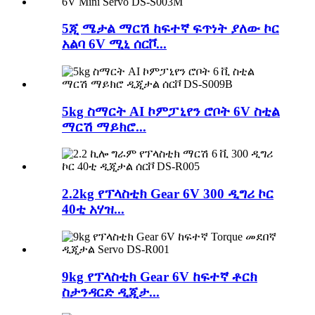
5ጂ ሜታል ማርሽ ከፍተኛ ፍጥነት ያለው ኮር
አልባ 6V ሚኒ ሰርቮ...
5kg ስማርት AI ኮምፓኒየን ሮቦት 6V ስቲል
ማርሽ ማይክሮ...
2.2kg የፕላስቲክ Gear 6V 300 ዲግሪ ኮር
40ቲ አሃዝ...
9kg የፕላስቲክ Gear 6V ከፍተኛ ቶርክ
ስታንዳርድ ዲጂታ...