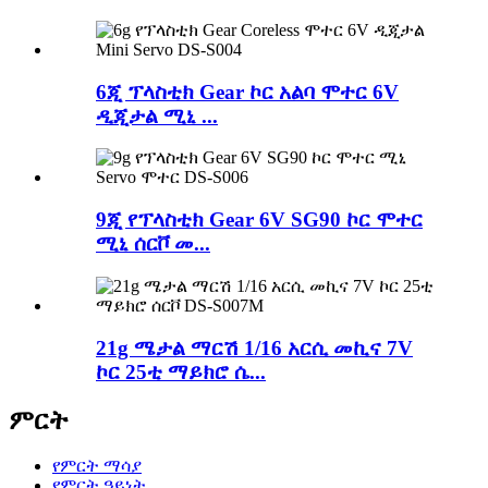
6ጂ ፕላስቲክ Gear ኮር አልባ ሞተር 6V
ዲጂታል ሚኒ ...
9ጂ የፕላስቲክ Gear 6V SG90 ኮር ሞተር
ሚኒ ሰርቮ መ...
21g ሜታል ማርሽ 1/16 አርሲ መኪና 7V
ኮር 25ቲ ማይክሮ ሴ...
ምርት
የምርት ማሳያ
የምርት ዓይነት