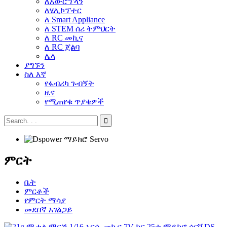
ለአውሮፕላን
ለሄሊኮፕተር
ለ Smart Appliance
ለ STEM ሰሪ ትምህርት
ለ RC መኪና
ለ RC ጀልባ
ሌላ
ያግኙን
ስለ እኛ
የፋብሪካ ጉብኝት
ዜና
የሚጠየቁ ጥያቄዎች
ምርት
ቤት
ምርቶች
የምርት ማሳያ
መደበኛ አገልጋይ