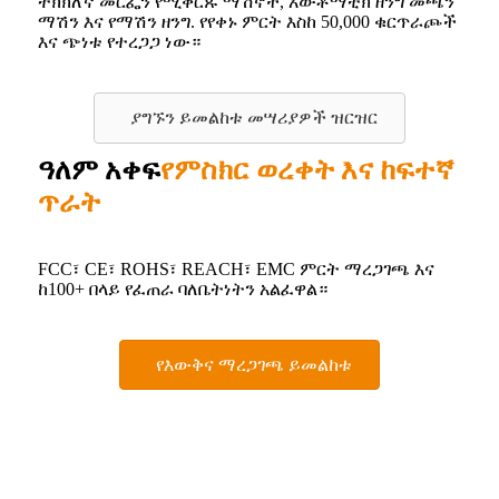
ትክክለኛ መርፌን የሚቀርጹ ማሽኖች, አውቶማቲክ ዘንግ መጫን
ማሽን እና የማሽን ዘንግ. የየቀኑ ምርት እስከ 50,000 ቁርጥራጮች
እና ጭነቱ የተረጋጋ ነው።
ያግኙን ይመልከቱ መሣሪያዎች ዝርዝር
ዓለም አቀፍ
የምስክር ወረቀት እና ከፍተኛ
ጥራት
FCC፣ CE፣ ROHS፣ REACH፣ EMC ምርት ማረጋገጫ እና
ከ100+ በላይ የፈጠራ ባለቤትነትን አልፈዋል።
የእውቅና ማረጋገጫ ይመልከቱ