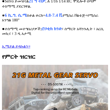
●
21 ግ ብቻ
Servo ይመዝናል
, ለ 1/16 1/14 RC ሞዴሎች በጣም
ተስማሚ ያደርገዋል.
●
6 ኪ.ግ. ሴ.ሜ
4.8-7.4 ቪ
ስቶል ቶርክ+
የሚሰራ ቮልቴጅ+የሚሰራ
አንግል 180°
●
ሮቦቲክ ክንድ
ተስማሚ መተግበሪያዎች;
፣ ስማርት አሻንጉሊት ፣ አርሲ
መኪና ፣ 3 ዲ አታሚ
ኢሜይል ይላኩልን።
የምርት ዝርዝር