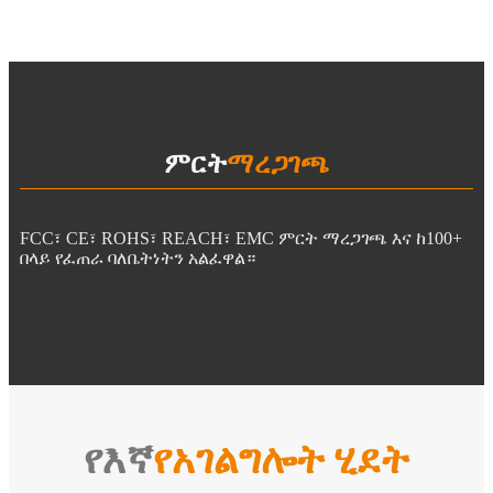
ምርት
ማረጋገጫ
FCC፣ CE፣ ROHS፣ REACH፣ EMC ምርት ማረጋገጫ እና ከ100+
በላይ የፈጠራ ባለቤትነትን አልፈዋል።
የእኛ
የአገልግሎት ሂደት