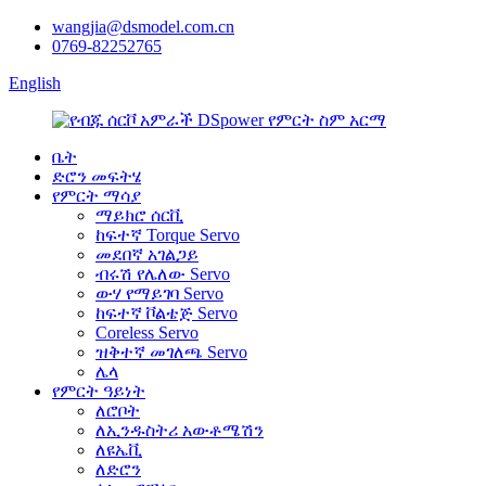
wangjia@dsmodel.com.cn
0769-82252765
English
ቤት
ድሮን መፍትሄ
የምርት ማሳያ
ማይክሮ ሰርቪ
ከፍተኛ Torque Servo
መደበኛ አገልጋይ
ብሩሽ የሌለው Servo
ውሃ የማይገባ Servo
ከፍተኛ ቮልቴጅ Servo
Coreless Servo
ዝቅተኛ መገለጫ Servo
ሌላ
የምርት ዓይነት
ለሮቦት
ለኢንዱስትሪ አውቶሜሽን
ለዩኤቪ
ለድሮን