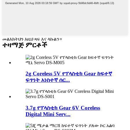
መልእክትህን እዚህ ጻፍ እና ላኩልን።
ተዛማጅ ምርቶች
2g Coreless 5V የፕላስቲክ Gear ከፍተኛ
ፍጥነት አነስተኛ ሰር...
3.7g የፕላስቲክ Gear 6V Coreless
Digital Mini Serv...