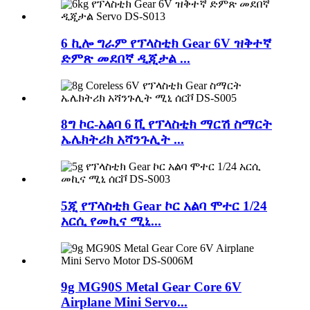
6 ኪሎ ግራም የፕላስቲክ Gear 6V ዝቅተኛ
ድምጽ መደበኛ ዲጂታል ...
8ግ ኮር-አልባ 6 ቪ የፕላስቲክ ማርሽ ስማርት
ኤሌክትሪክ አሻንጉሊት ...
5ጂ የፕላስቲክ Gear ኮር አልባ ሞተር 1/24
አርሲ የመኪና ሚኒ...
9g MG90S Metal Gear Core 6V
Airplane Mini Servo...