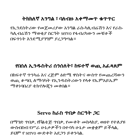
ትክክለኛ አንግል ፣ ባለብዙ አቀማመጥ ቁጥጥር
የኢንደስትሪው የመጀመሪያው አንግል ራስ-ካሊብሬሽን እና የራስ-
ካሊብሬሽን ማወቂያ ስርዓት servo የፋብሪካውን መቼቶች
በፍጥነት እንደሚያገግም ያረጋግጣል።
የበሰለ ኢንዱስትሪ ሰንሰለት፣ ከፍተኛ ወጪ አፈጻጸም
በከፍተኛ ጥንካሬ እና ረጅም ዕድሜ ዋስትና ውስጥ የመጨረሻውን
ወጪ ቆጣቢ ለማሳካት የኢንዱስትሪውን የላቀ የኤምአይኤም
ማቀነባበሪያ ቴክኖሎጂን መቀበል።
Servo ከራስ ጥበቃ ስርዓት ጋር
በማገድ ጥበቃ, የቮልቴጅ ጥበቃ, የሙቀት መከላከያ, ወዘተ የተለያዩ
ውስብስብ የሥራ ሁኔታዎችን በተሳካ ሁኔታ መቋቋም ይችላል,
ይህም የ servo ውድቀት አደጋን ይቀንሳል.