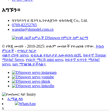
አግኙን።
ጓንግዶንግ ደ ሼንግ ኢንተለጀንት ቴክኖሎጂ Co., Ltd.
0769-82252765
wangjia@dsmodel.com.cn
© የቅጂ መብት - 2010-2025: ሁሉም መብቶች የተጠበቁ ናቸው.
ትኩስ
ምርቶች
-
የጣቢያ ካርታ
ብልጥ ሮቦት servo
,
ቲቲኤል ተከታታይ አውቶቡስ ሰርቪ
,
ከፍተኛ Torque
ማይክሮ Servo
,
የብረት ማርሽ mini servo
,
ከፍተኛ ፍጥነት ማይክሮ
servo
,
uav ማገልገል ይችላል።
,
ኢሜል ላክ
WhatsApp
x