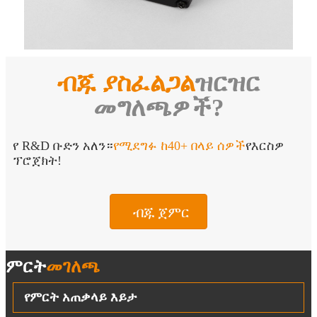
ብጁ ያስፈልጋል
ዝርዝር
መግለጫዎች?
የ R&D ቡድን አለን።
የሚደግፉ ከ40+ በላይ ሰዎች
የእርስዎ
ፕሮጀክት!
ብጁ ጀምር
ምርት
መገለጫ
የምርት አጠቃላይ እይታ