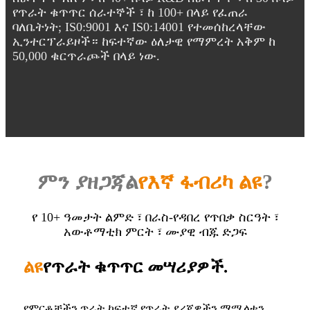
የጥራት ቁጥጥር ሰራተኞች ፣ ከ 100+ በላይ የፈጠራ
ባለቤትነት; IS0:9001 እና IS0:14001 የተመሰከረላቸው
ኢንተርፕራይዞች። ከፍተኛው ዕለታዊ የማምረት አቅም ከ
50,000 ቁርጥራጮች በላይ ነው.
ምን ያዘጋጃል
የእኛ ፋብሪካ ልዩ
?
የ 10+ ዓመታት ልምድ ፣ በራስ-የዳበረ የጥበቃ ስርዓት ፣
አውቶማቲክ ምርት ፣ ሙያዊ ብጁ ድጋፍ
ልዩ
የጥራት ቁጥጥር መሣሪያዎች.
የምርቶቻችን ጥራት ከፍተኛ የጥራት ደረጃዎችን ማሟላቱን