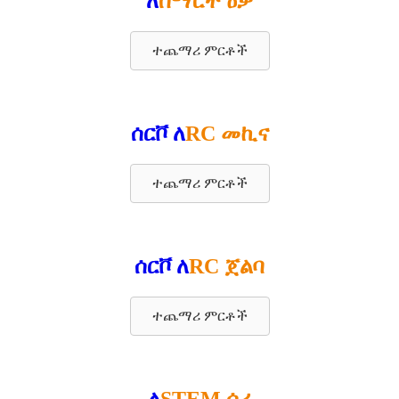
ለ
ስማርት ዕቃ
ተጨማሪ ምርቶች
ሰርቮ ለ
RC መኪና
ተጨማሪ ምርቶች
ሰርቮ ለ
RC ጀልባ
ተጨማሪ ምርቶች