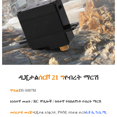
ዲጂታል
ሰርቮ 21 ግ
የብረት ማርሽ
ሞዴል፡
DS-S007M
አነስተኛ መጠን / RC ሞዴሎች / ከፍተኛ ትክክለኛነት የብረት ማርሽ
መሰረታዊ መረጃ፡
ዲጂታል አገልጋይ; PWM; የስቶል ቶርክ
6.0 ኪ.ግ.ሴ.ሜ
;