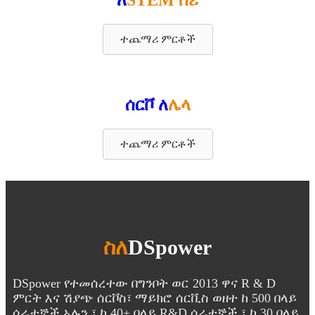
ለ
STEM ሰሪ
ተጨማሪ ምርቶች
ሰርቮ ለ
ሌላ
ተጨማሪ ምርቶች
ስለ
DSpower
DSpower የተመሰረተው በግንቦት ወር 2013 ዋና R & D
ምርት እና ሽያጭ ሰርቮስ፣ ማይክሮ ሰርቪስ ወዘተ ከ 500 በላይ
ሰራተኞች አሉን ፣ ከ 40+ በላይ R&D ሰራተኞች ፣ ከ 30 በላይ