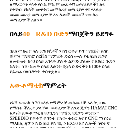
ለማረጋገጥ የላቀ የሲኤምኤም መፈተሻ መሣሪያዎች፣ ልዩ
የተገነቡ የክላች መዋቅር መሞከሪያ መሣሪያዎች፣ የእይታ
መመርመሪያ መሣሪያዎች እና ሌሎች መደበኛ የሙከራ
መሣሪያዎች አለን።
በላይ
40+ R&D ቡድን
ማበጀትን ይደግፉ
በአለም ዙሪያ ላሉ ደንበኞቻችን ከፕሮቶታይፕ ማበጀት እስከ
ጅምላ ማይክሮ ሰርቪስ ማምረት ድረስ ሙሉ የቴክኒክ ድጋፍ
ለመስጠት ከ40 በላይ አባላት ያሉት ልምድ ያለው የ R&D ቡድን
አለን። ከ10 አመት በላይ እድገት በኋላ ቡድናችን ከ100+ በላይ
የፈጠራ ባለቤትነት ተሰጥቷል።
አውቶማቲክ
ማምረት
የእኛ ፋብሪካ ከ 30 በላይ የማምረቻ መስመሮች አሉት, ብዙ
የማሰብ ችሎታ ያላቸው መሳሪያዎች እንደ ጃፓን HAMAI CNC
አይነት አውቶማቲክ የሆቢንግ ማሽን, የጃፓን ወንድም
SPEEDIO ከፍተኛ ፍጥነት ያለው ቁፋሮ እና የ CNC ማሽነሪ
ማእከል, ጃፓን NISSEI PN40, NEX50 እና ሌሎች ከፍተኛ-