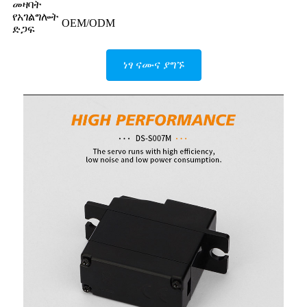
መዛባት
የአገልግሎት
OEM/ODM
ድጋፍ
ነፃ ናሙና ያግኙ