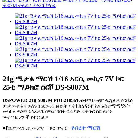
21g ሜታል ማርሽ 1/16 አርሲ መኪና 7V ኮር
25ቲ ማይክሮ ሰርቮ DS-S007M
DSPOWER 21g S007M PDI-2105MG
Metal Gear ዲጂታል ሰርቪስ
ሀ
የታመቀ እና ሁለገብ servo
በክብደት ፣ ትክክለኛነት እና አስተማማኝነት
መካከል ሚዛን አስፈላጊ በሚሆንበት በሬዲዮ ቁጥጥር ስር ለሆኑ
መተግበሪያዎች የተነደፈ።
●
የብረት ማርሽ
PA የፕላስቲክ መያዣ + ኮር ሞተር +