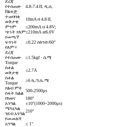
ደረጃ
የተሰጠው
4.8-7.4 ቪ ዲ.ሲ
ቮልቴጅ
ተጠባባቂ
10mA በ 4.8 ቪ
ወቅታዊ
ምንም
≤200mA በ 4.8V;
ጭነት የለም
≤210mA at6.0V
የመጫኛ
ፍጥነት
≤0.22 ሰከንድ/60°
የለም።
ደረጃ
የተሰጠው
≥1.5kgf · ሴሜ
Torque
ስቶል
≤2.7A
ወቅታዊ
ስቶል
≥6 ኪ.ግ.ሴ.ሜ
Torque
የልብ ምት
500-2500μs
ስፋት ክልል
የክወና
180°
አንግል
±10°(1000~2000μs)
ሜካኒካል
210°
ገደብ አንግል
የመመለሻ
አንግል
≤ 1°