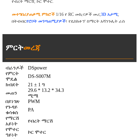
የብረት ማርሽ; ኮር ሞተር.
መተግበሪያ
ጠቃሚ ምክሮች
1/16
የ RC መኪናዎች መሪ;
3D አታሚ
;
በትብብር
የሮቦት መገጣጠሚያዎች
፣ የዴስክቶፕ ስማርት አሻንጉሊት ራስ
ምርት
መረጃ
ብራንዶች
DSpower
የምርት
DS-S007M
ሞዴል
ክብደት
21 ± 1 ግ
29.6 * 13.2 * 34.3
መጠን
ሚሜ
በይነገጽ
PWM
የጉዳይ
PA
ቁሳቁስ
የማርሽ
የብረት ማርሽ
አይነት
የሞተር
ኮር ሞተር
ዓይነት