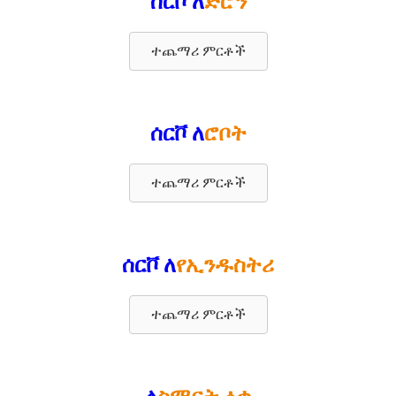
ሰርቮ ለ
ድሮን
ተጨማሪ ምርቶች
ሰርቮ ለ
ሮቦት
ተጨማሪ ምርቶች
ሰርቮ ለ
የኢንዱስትሪ
ተጨማሪ ምርቶች