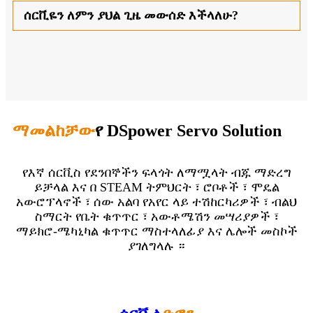
ሰርቪዬን ለምን ያህል ጊዜ መውሰድ እችላለሁ?
ማመልከቻው
የ DSpower Servo Solution
የእኛ ሰርቪስ የደንበኞችን ፍላጎት ለማሟላት ብጁ ማድረግ
ይቻላል እና በ STEAM ትምህርት ፣ ሮቦቶች ፣ ሞዴል
አውሮፕላኖች ፣ ሰው አልባ የአየር ላይ ተሽከርካሪዎች ፣ ብልህ
ስማርት የቤት ቁጥጥር ፣ አውቶሜሽን መሣሪያዎች ፣
ማይክሮ-ሜካኒካል ቁጥጥር ማስተላለፊያ እና ሌሎች መስኮች
ያገለግላሉ ።