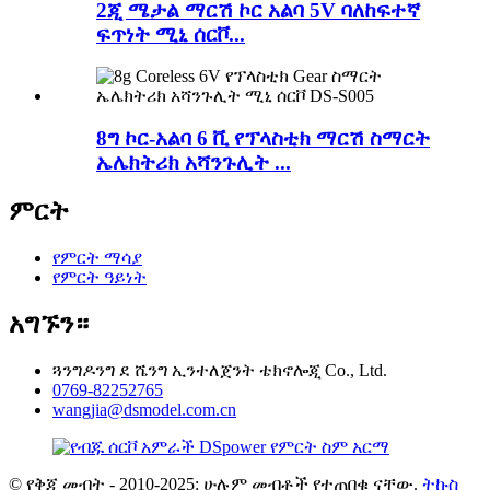
2ጂ ሜታል ማርሽ ኮር አልባ 5V ባለከፍተኛ
ፍጥነት ሚኒ ሰርቮ...
8ግ ኮር-አልባ 6 ቪ የፕላስቲክ ማርሽ ስማርት
ኤሌክትሪክ አሻንጉሊት ...
ምርት
የምርት ማሳያ
የምርት ዓይነት
አግኙን።
ጓንግዶንግ ደ ሼንግ ኢንተለጀንት ቴክኖሎጂ Co., Ltd.
0769-82252765
wangjia@dsmodel.com.cn
© የቅጂ መብት - 2010-2025: ሁሉም መብቶች የተጠበቁ ናቸው.
ትኩስ