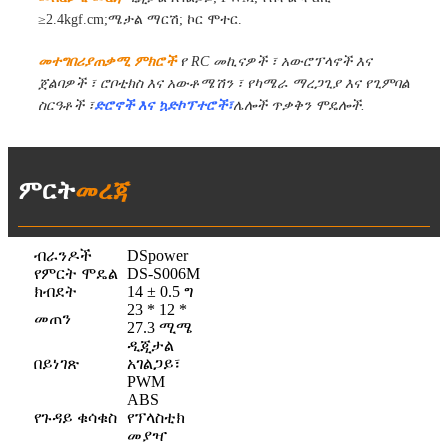
≥2.4kgf.cm;ሜታል ማርሽ; ኮር ሞተር.
መተግበሪያ
ጠቃሚ ምክሮች
የ RC መኪናዎች ፣ አውሮፕላኖች እና
ጀልባዎች ፣ ሮቦቲክስ እና አውቶሜሽን ፣ የካሜራ ማረጋጊያ እና የጊምባል
ስርዓቶች ፣
ድሮኖች እና ኳድኮፕተሮች፣
ሌሎች ጥቃቅን ሞዴሎች.
ምርት
መረጃ
ብራንዶች
DSpower
የምርት ሞዴል
DS-S006M
ክብደት
14 ± 0.5 ግ
23 * 12 *
መጠን
27.3 ሚሜ
ዲጂታል
በይነገጽ
አገልጋይ፣
PWM
ABS
የጉዳይ ቁሳቁስ
የፕላስቲክ
መያዣ