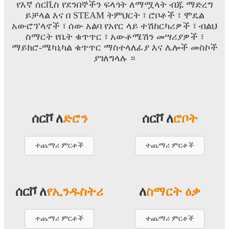
የእኛ ሰርቪስ የደንበኞችን ፍላጎት ለማሟላት ብጁ ማድረግ
ይቻላል እና በ STEAM ትምህርት ፣ ሮቦቶች ፣ ሞዴል
አውሮፕላኖች ፣ ሰው አልባ የአየር ላይ ተሽከርካሪዎች ፣ ብልህ
ስማርት የቤት ቁጥጥር ፣ አውቶሜሽን መሣሪያዎች ፣
ማይክሮ-ሜካኒካል ቁጥጥር ማስተላለፊያ እና ሌሎች መስኮች
ያገለግላሉ ።
ሰርቮ ለ
ድሮን
ሰርቮ ለ
ሮቦት
ተጨማሪ ምርቶች
ተጨማሪ ምርቶች
ሰርቮ ለ
የኢንዱስትሪ
ለ
ስማርት ዕቃ
ተጨማሪ ምርቶች
ተጨማሪ ምርቶች