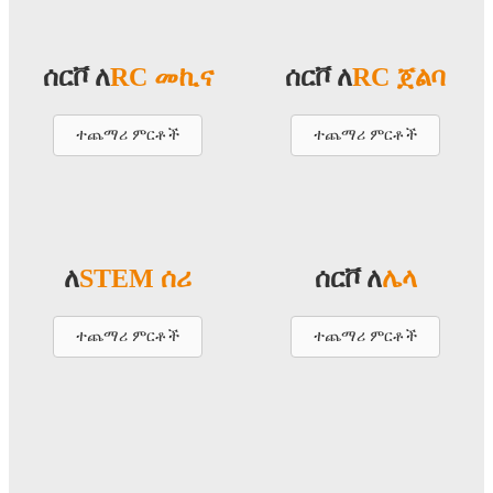
ሰርቮ ለ
RC መኪና
ሰርቮ ለ
RC ጀልባ
ተጨማሪ ምርቶች
ተጨማሪ ምርቶች
ለ
STEM ሰሪ
ሰርቮ ለ
ሌላ
ተጨማሪ ምርቶች
ተጨማሪ ምርቶች