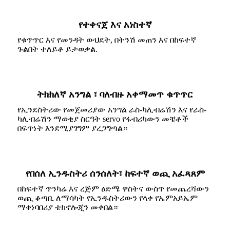
የተቀናጀ እና አነስተኛ
የቁጥጥር እና የመንዳት ውህደት, በትንሽ መጠን እና በከፍተኛ
ጉልበት ተለይቶ ይታወቃል.
ትክክለኛ አንግል ፣ ባለብዙ አቀማመጥ ቁጥጥር
የኢንደስትሪው የመጀመሪያው አንግል ራስ-ካሊብሬሽን እና የራስ-
ካሊብሬሽን ማወቂያ ስርዓት servo የፋብሪካውን መቼቶች
በፍጥነት እንደሚያገግም ያረጋግጣል።
የበሰለ ኢንዱስትሪ ሰንሰለት፣ ከፍተኛ ወጪ አፈጻጸም
በከፍተኛ ጥንካሬ እና ረጅም ዕድሜ ዋስትና ውስጥ የመጨረሻውን
ወጪ ቆጣቢ ለማሳካት የኢንዱስትሪውን የላቀ የኤምአይኤም
ማቀነባበሪያ ቴክኖሎጂን መቀበል።