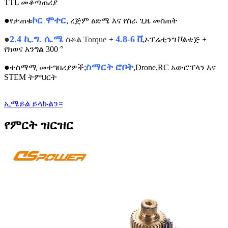
TTL መቆጣጠሪያ
●
ኮር ሞተር
የታጠቁ
, ረጅም ዕድሜ እና የስራ ጊዜ መስጠት
●
2.4 ኪ.ግ. ሴ.ሜ
4.8-6 ቪ
ስቶል Torque
+
ኦፕሬቲንግ ቮልቴጅ +
የክወና አንግል 300 °
●
ስማርት ሮቦት
ተስማሚ መተግበሪያዎች;
,Drone,RC አውሮፕላን እና
STEM ትምህርት
ኢሜይል ይላኩልን።
የምርት ዝርዝር