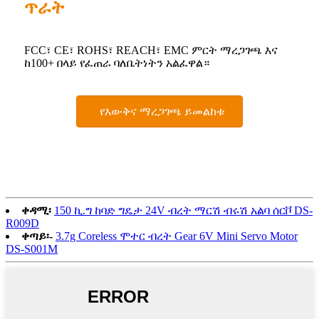
ጥራት
FCC፣ CE፣ ROHS፣ REACH፣ EMC ምርት ማረጋገጫ እና
ከ100+ በላይ የፈጠራ ባለቤትነትን አልፈዋል።
የእውቅና ማረጋገጫ ይመልከቱ
ቀዳሚ፡
150 ኪ.ግ ከባድ ግዴታ 24V ብረት ማርሽ ብሩሽ አልባ ሰርቮ DS-
R009D
ቀጣይ፡-
3.7g Coreless ሞተር ብረት Gear 6V Mini Servo Motor
DS-S001M