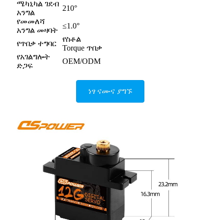
ሜካኒካል ገደብ
210°
አንግል
የመመለሻ
≤1.0°
አንግል መዛባት
የስቶል
የጥበቃ ተግባር
Torque ጥበቃ
የአገልግሎት
OEM/ODM
ድጋፍ
ነፃ ናሙና ያግኙ