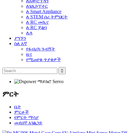
ለአውሮፕላን
ለሄሊኮፕተር
ለ Smart Appliance
ለ STEM ሰሪ ትምህርት
ለ RC መኪና
ለ RC ጀልባ
ሌላ
ያግኙን
ስለ እኛ
የፋብሪካ ጉብኝት
ዜና
የሚጠየቁ ጥያቄዎች
ምርት
ቤት
ምርቶች
የምርት ማሳያ
መደበኛ አገልጋይ