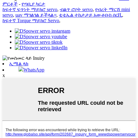
ምርቶች
-
የጣቢያ ካርታ
ከፍተኛ ፍጥነት ማይክሮ servo
,
ብልጥ ሮቦት servo
,
የብረት ማርሽ mini
servo
,
uav ማገልገል ይችላል።
,
ቲቲኤል ተከታታይ አውቶቡስ ሰርቪ
,
ከፍተኛ Torque ማይክሮ Servo
,
ኢሜል ላክ
WhatsApp
x