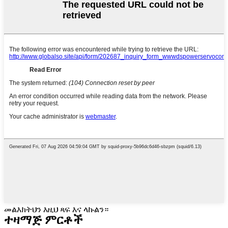
መልእክትህን እዚህ ጻፍ እና ላኩልን።
ተዛማጅ ምርቶች