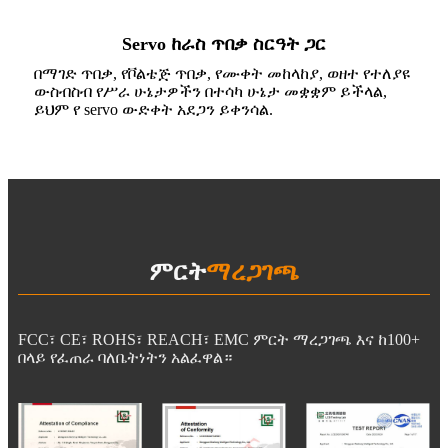
Servo ከራስ ጥበቃ ስርዓት ጋር
በማገድ ጥበቃ, የቮልቴጅ ጥበቃ, የሙቀት መከላከያ, ወዘተ የተለያዩ
ውስብስብ የሥራ ሁኔታዎችን በተሳካ ሁኔታ መቋቋም ይችላል,
ይህም የ servo ውድቀት አደጋን ይቀንሳል.
ምርት
ማረጋገጫ
FCC፣ CE፣ ROHS፣ REACH፣ EMC ምርት ማረጋገጫ እና ከ100+
በላይ የፈጠራ ባለቤትነትን አልፈዋል።