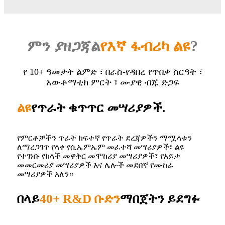
ምን ያዘጋጃል
የእኛ ፋብሪካ ልዩ
?
የ 10+ ዓመታት ልምድ ፣ በራስ-የዳበረ የጥበቃ ስርዓት ፣
አውቶማቲክ ምርት ፣ ሙያዊ ብጁ ድጋፍ
ልዩ
የጥራት ቁጥጥር መሣሪያዎች.
የምርቶቻችን ጥራት ከፍተኛ የጥራት ደረጃዎችን ማሟላቱን
ለማረጋገጥ የላቀ የሲኤምኤም መፈተሻ መሣሪያዎች፣ ልዩ
የተገነቡ የክላች መዋቅር መሞከሪያ መሣሪያዎች፣ የእይታ
መመርመሪያ መሣሪያዎች እና ሌሎች መደበኛ የሙከራ
መሣሪያዎች አለን።
በላይ
40+ R&D ቡድን
ማበጀትን ይደግፉ