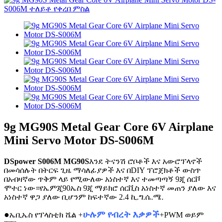
9g MG90S Metal Gear Core 6V Airplane
Mini Servo Motor DS-S006M
DSpower S006M
MG90S
እንደ ትናንሽ ሮቦቶች እና አውሮፕላኖች
በመሳሰሉት በትርፍ ጊዜ ማሳለፊያዎች እና በDIY ፕሮጀክቶች ውስጥ
በአብዛኛው ጥቅም ላይ የሚውለው አነስተኛ እና ተመጣጣኝ 9ጂ ሰርቮ
ሞተር ነው።የኤምጂ90ኤስ 9ጂ ማይክሮ ሰርቪስ አነስተኛ መጠን ያለው እና
አነስተኛ ዋጋ ያለው ቢሆንም ከፍተኛው 2.4 ኪ.ግ.ሴ.ሜ.
●
ሁሉም የብረት እቃዎች
ኤቢኤስ የፕላስቲክ ሼል +
+PWM ወይም