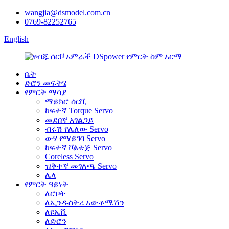
wangjia@dsmodel.com.cn
0769-82252765
English
ቤት
ድሮን መፍትሄ
የምርት ማሳያ
ማይክሮ ሰርቪ
ከፍተኛ Torque Servo
መደበኛ አገልጋይ
ብሩሽ የሌለው Servo
ውሃ የማይገባ Servo
ከፍተኛ ቮልቴጅ Servo
Coreless Servo
ዝቅተኛ መገለጫ Servo
ሌላ
የምርት ዓይነት
ለሮቦት
ለኢንዱስትሪ አውቶሜሽን
ለዩኤቪ
ለድሮን