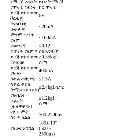
የማርሽ አይነት
የብረት ማርሽ
የሞተር ዓይነት
ኮር ሞተር
ደረጃ የተሰጠው
6V
ቮልቴጅ
ተጠባባቂ
≤20mA
ወቅታዊ
ምንም ጭነት
≤160mA
የለም
የመጫኛ
≤0.12
ፍጥነት የለም።
ሰከንድ/60°
ደረጃ የተሰጠው
≥0.35kgf ·
Torque
ሴሜ
ደረጃ የተሰጠው
400mA
የአሁኑ
ስቶል ወቅታዊ
≤1.5A
ስቶል ቶርክ
≥2.4kgf.ሴሜ
(የማይንቀሳቀስ)
የክብደት
≥1.2kgf ·
ጉልበት
ሴሜ
(ተለዋዋጭ)
የልብ ምት
500-2500μs
ስፋት ክልል
180± 10°
የክወና አንግል
(500 ~
2500μs)