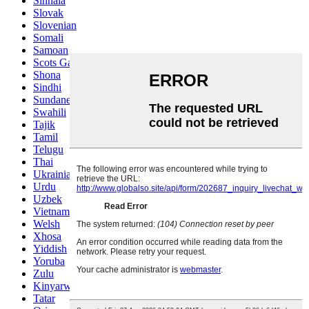
Sinhala
Slovak
Slovenian
Somali
Samoan
Scots Gaelic
Shona
Sindhi
Sundanese
Swahili
Tajik
Tamil
Telugu
Thai
Ukrainian
Urdu
Uzbek
Vietnamese
Welsh
Xhosa
Yiddish
Yoruba
Zulu
Kinyarwanda
Tatar