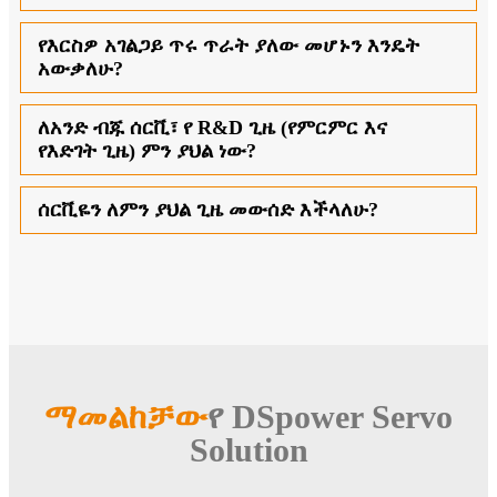
የእርስዎ አገልጋይ ጥሩ ጥራት ያለው መሆኑን እንዴት
አውቃለሁ?
ለአንድ ብጁ ሰርቪ፣ የ R&D ጊዜ (የምርምር እና
የእድገት ጊዜ) ምን ያህል ነው?
ሰርቪዬን ለምን ያህል ጊዜ መውሰድ እችላለሁ?
ማመልከቻው
የ DSpower Servo
Solution