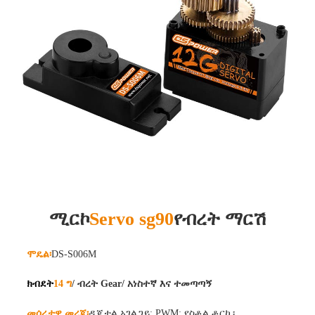
ሚርኮ
Servo sg90
የብረት ማርሽ
ሞዴል፡
DS-S006M
ክብደት
14 ግ
/ ብረት Gear
/ አነስተኛ እና ተመጣጣኝ
መሰረታዊ መረጃ፡
ዲጂታል አገልጋይ; PWM; የስቶል ቶርኪ፡