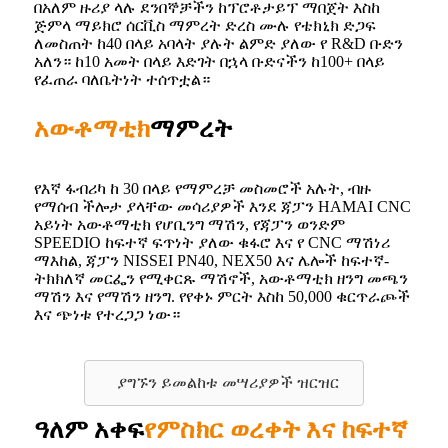
በአለም ዙሪያ ላሉ ደንበኞቻችን ከፕሮቶታይፕ ማበጀት እስከ
ጅምላ ማይክሮ ሰርቪስ ማምረት ድረስ ሙሉ የቴክኒክ ድጋፍ
ለመስጠት ከ40 በላይ አባላት ያሉት ልምድ ያለው የ R&D ቡድን
አለን። ከ10 አመት በላይ እድገት በኋላ ቡድናችን ከ100+ በላይ
የፈጠራ ባለቤትነት ተሰጥቷል።
አውቶማቲክ
ማምረት
የእኛ ፋብሪካ ከ 30 በላይ የማምረቻ መስመሮች አሉት, ብዙ
የማሰብ ችሎታ ያላቸው መሳሪያዎች እንደ ጃፓን HAMAI CNC
አይነት አውቶማቲክ የሆቢንግ ማሽን, የጃፓን ወንድም
SPEEDIO ከፍተኛ ፍጥነት ያለው ቁፋሮ እና የ CNC ማሽነሪ
ማእከል, ጃፓን NISSEI PN40, NEX50 እና ሌሎች ከፍተኛ-
ትክክለኛ መርፌን የሚቀርጹ ማሽኖች, አውቶማቲክ ዘንግ መጫን
ማሽን እና የማሽን ዘንግ. የየቀኑ ምርት እስከ 50,000 ቁርጥራጮች
እና ጭነቱ የተረጋጋ ነው።
ያግኙን ይመልከቱ መሣሪያዎች ዝርዝር
ዓለም አቀፍ
የምስክር ወረቀት እና ከፍተኛ