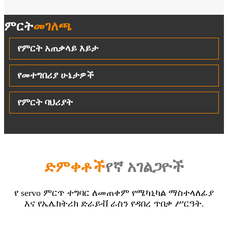
ምርት
መገለጫ
የምርት አጠቃላይ እይታ
የመተግበሪያ ሁኔታዎች
የምርት ባህሪያት
ድምቀቶች
የኛ አገልጋዮች
የ servo ምርጥ ተግባር ለመጠቀም የሜካኒካል ማስተላለፊያ
እና የኤሌክትሪክ ድራይቭ ራስን የዳበረ ጥበቃ ሥርዓት.