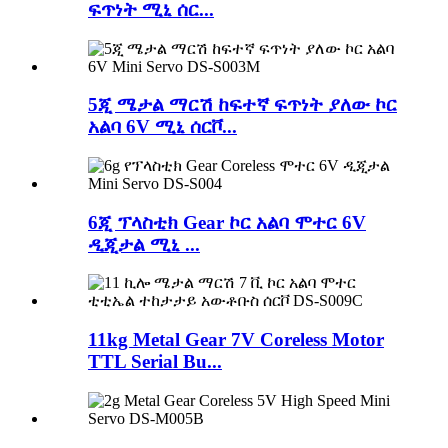
ፍጥነት ሚኒ ሰር...
5ጂ ሜታል ማርሽ ከፍተኛ ፍጥነት ያለው ኮር
አልባ 6V ሚኒ ሰርቮ...
6ጂ ፕላስቲክ Gear ኮር አልባ ሞተር 6V
ዲጂታል ሚኒ ...
11kg Metal Gear 7V Coreless Motor
TTL Serial Bu...