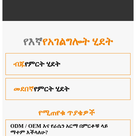
የእኛ
የአገልግሎት ሂደት
ብጁ
የምርት ሂደት
መደበኛ
የምርት ሂደት
የሚጠየቁ ጥያቄዎች
ODM / OEM እና የራሴን አርማ በምርቶቹ ላይ
ማተም እችላለሁ?