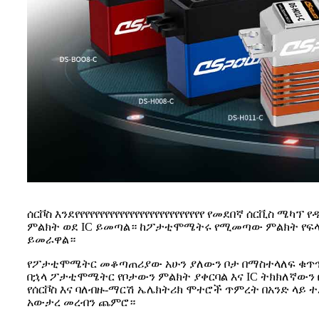
ሰርቮስ እንደየየየየየየየየየየየየየየየየየየየየየየየየየየ የመደበኛ ሰርቪስ ሜካ
ምልክት ወደ IC ይመጣል። ከፖታቲሞሜትሩ የሚመጣው ምልክት የፍላጎት 
ይመራዋል።
የፖታቲሞሜትር መቆጣጠሪያው አሁን ያለውን ቦታ በማስተላለፍ ቁጥጥር
በኋላ ፖታቲሞሜትር የቦታውን ምልክት ያቀርባል እና IC ትክክለኛውን 
የሰርቮስ እና ባለብዙ-ማርሽ ኤሌክትሪክ ሞተሮች ጥምረት በአንድ ላይ ተ
አውታረ መረብን ጨምሮ።