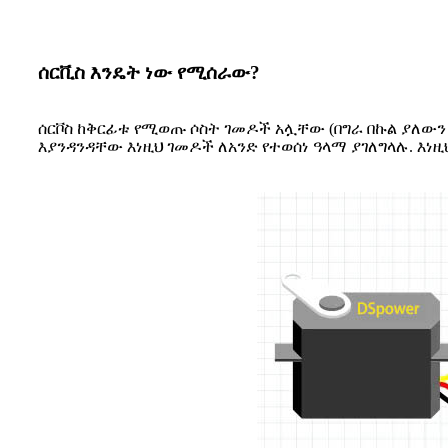
ሰርቪስ እንዴት ነው የሚሰራው?
ሰርቮስ ከቅርፊቱ የሚወጡ ሶስት ገመዶች አሏቸው (በግራ በኩል ያለውን
እያንዳንዳቸው እነዚህ ገመዶች ለአንድ የተወሰነ ዓላማ ያገለግላሉ. እነዚ