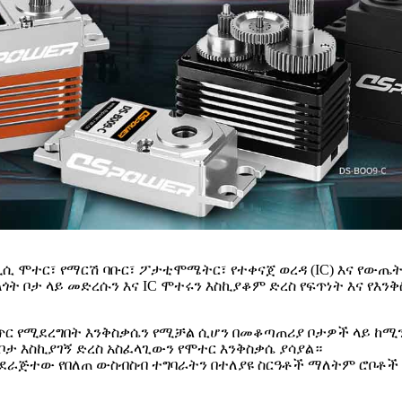
ፕ የዲሲ ሞተር፣ የማርሽ ባቡር፣ ፖታቲሞሜትር፣ የተቀናጀ ወረዳ (IC) እና የውጤት
ቦታ ላይ መድረሱን እና IC ሞተሩን እስኪያቆም ድረስ የፍጥነት እና የእንቅ
 የሚደረግበት እንቅስቃሴን የሚቻል ሲሆን በመቆጣጠሪያ ቦታዎች ላይ ከሚን
ቦታ እስኪያገኝ ድረስ አስፈላጊውን የሞተር እንቅስቃሴ ያሳያል።
ደራጅተው የበለጠ ውስብስብ ተግባራትን በተለያዩ ስርዓቶች ማለትም ሮቦቶች ፣ 