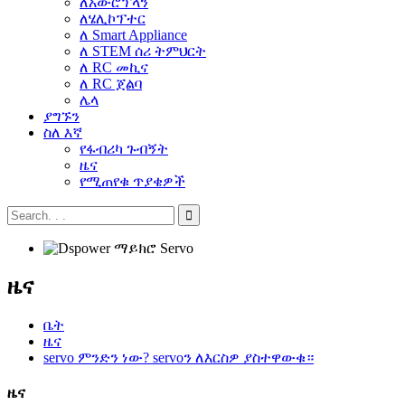
ለአውሮፕላን
ለሄሊኮፕተር
ለ Smart Appliance
ለ STEM ሰሪ ትምህርት
ለ RC መኪና
ለ RC ጀልባ
ሌላ
ያግኙን
ስለ እኛ
የፋብሪካ ጉብኝት
ዜና
የሚጠየቁ ጥያቄዎች
ዜና
ቤት
ዜና
servo ምንድን ነው? servoን ለእርስዎ ያስተዋውቁ።
ዜና