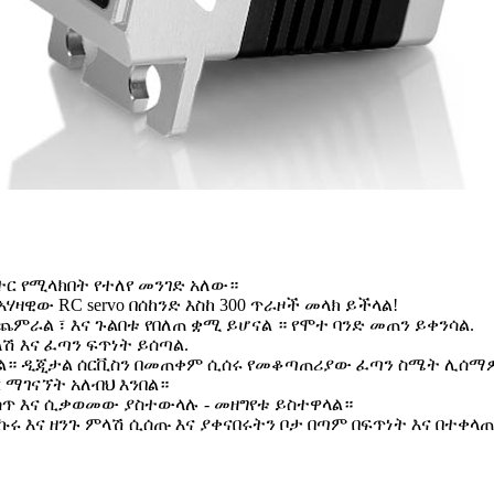
ርቮ ሞተር የሚላክበት የተለየ መንገድ አለው።
ሃዛዊው RC servo በሰከንድ እስከ 300 ጥራዞች መላክ ይችላል!
ጨምራል ፣ እና ጉልበቱ የበለጠ ቋሚ ይሆናል ። የሞተ ባንድ መጠን ይቀንሳል.
ሽ እና ፈጣን ፍጥነት ይሰጣል.
ሰጣል። ዲጂታል ሰርቪስን በመጠቀም ሲሰሩ የመቆጣጠሪያው ፈጣን ስሜት ሊሰማ
ር ማገናኘት አለብህ እንበል።
ሲሰጥ እና ሲቃወመው ያስተውላሉ - መዘግየቱ ይስተዋላል።
ራኩሩ እና ዘንጉ ምላሽ ሲሰጡ እና ያቀናበሩትን ቦታ በጣም በፍጥነት እና በተ