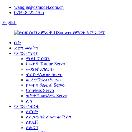
wangjia@dsmodel.com.cn
0769-82252765
English
ቤት
ድሮን መፍትሄ
የምርት ማሳያ
ማይክሮ ሰርቪ
ከፍተኛ Torque Servo
መደበኛ አገልጋይ
ብሩሽ የሌለው Servo
ውሃ የማይገባ Servo
ከፍተኛ ቮልቴጅ Servo
Coreless Servo
ዝቅተኛ መገለጫ Servo
ሌላ
የምርት ዓይነት
ለሮቦት
ለኢንዱስትሪ አውቶሜሽን
ለዩኤቪ
ለድሮን