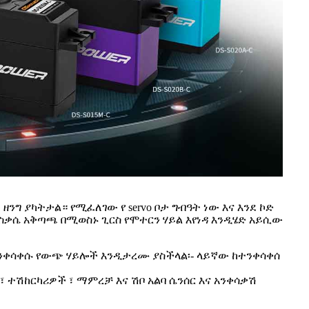
 ዘንግ ያካትታል። የሚፈለገው የ servo ቦታ ግብዓት ነው እና እንደ ኮድ
ስቃሴ አቅጣጫ በሚወስኑ ጊርስ የሞተርን ሃይል እየነዳ እንዲሄድ አይሲው
ቀሳቀሱ የውጭ ሃይሎች እንዲታረሙ ያስችላል፡- ላይኛው ከተንቀሳቀሰ
ተሽከርካሪዎች ፣ ማምረቻ እና ሽቦ አልባ ሴንሰር እና አንቀሳቃሽ