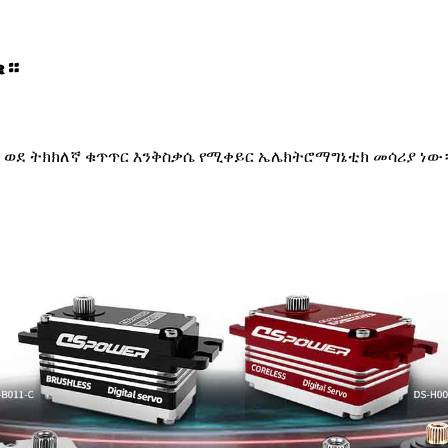
ቁ።
 ወደ ትክክለኛ ቁጥጥር እንቅስቃሴ የሚቀይር ኤሌክትሮማግኔቲክ መሳሪያ ነው