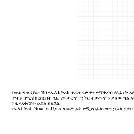
የመቆጣጠሪያው ሽቦ የኤሌክትሪክ ጥራጥሬዎችን የማቅረብ ሃላፊነት አለ
ሞተሩ በሚሽከረከርበት ጊዜ የፖታቲሞሜትር ተቃውሞን ይለውጣል እና
ጊዜ የአቅርቦት ኃይል ይዘጋል.
የኤሌክትሪክ ሽቦው ሰርቪሱን ለመሥራት የሚያስፈልገውን ኃይል ያቀርባል,