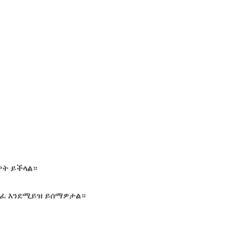
ዎት ይችላል።
ቀላጠፈ እንደሚይዝ ይሰማዎታል።