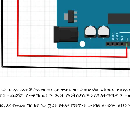
በት. በጥራጥሬዎች ትእዛዝ መሰረት ሞተሩ ወደ ትክክለኛው አቅጣጫ ይቀየራል
 በመጨረሻም የመቆጣጠሪያው ዑደት የእንቅስቃሴውን እና አቅጣጫውን መጠን
 እና የመሬቱ ሽቦ ከዋናው ጅረት የተለየ የግንኙነት መንገድ ያቀርባል. ይህ እ