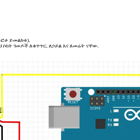
 ፎቶ ይመልከቱ).
ህ ሶስት ገመዶች ለቁጥጥር, ለኃይል እና ለመሬት ናቸው.