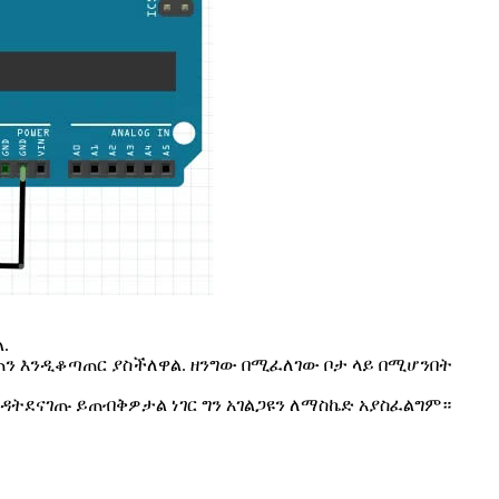
.
 እንዲቆጣጠር ያስችለዋል. ዘንግው በሚፈለገው ቦታ ላይ በሚሆንበት
ንዳትደናገጡ ይጠብቅዎታል ነገር ግን አገልጋዩን ለማስኬድ አያስፈልግም።