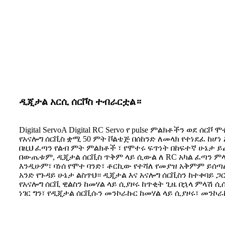
ዲጂታል አርሲ ሰርቮስ ተብራርቷል።
Digital ServoA Digital RC Servo የ pulse ምልክቶችን ወደ ሰ
የአናሎግ ሰርቪስ ቋሚ 50 ምት ቮልቴጅ በሰከንድ ለመላክ የተነደፈ ከሆነ አ
በዚህ ፈጣን የልብ ምት ምልክቶች ፣ የሞተሩ ፍጥነት በከፍተኛ ሁኔታ ይ
በውጤቱም, ዲጂታል ሰርቪስ ጥቅም ላይ ሲውል ለ RC አካል ፈጣን ምላ
እንዲሁም፣ ባነሰ የሞተ ባንድ፣ ቶርኪው የተሻለ የመያዝ አቅምም ይ
አንድ የጉዳይ ሁኔታ ልስጥህ። ዲጂታል እና አናሎግ ሰርቪስን ከተቀባይ ጋ
የአናሎግ ሰርቪ ዊልስን ከመሃል ላይ ሲያዞሩ ከጥቂት ጊዜ በኋላ ምላሽ 
ነገር ግን፣ የዲጂታል ሰርቪሱን መንኮራኩር ከመሃል ላይ ሲያዞሩ፣ መንኮ