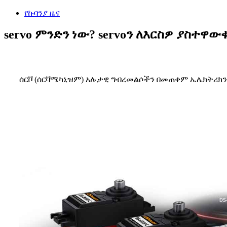
የኩባንያ ዜና
servo ምንድን ነው? servoን ለእርስዎ ያስተዋው
ሰርቮ (ሰርቫሜካኒዝም) አሉታዊ ግብረመልሶችን በመጠቀም ኤሌክትሪክን