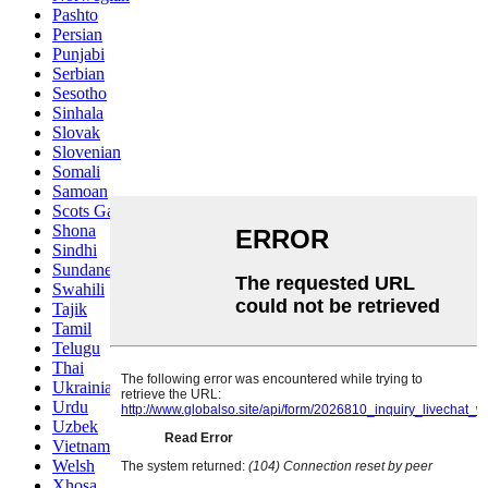
Pashto
Persian
Punjabi
Serbian
Sesotho
Sinhala
Slovak
Slovenian
Somali
Samoan
Scots Gaelic
Shona
Sindhi
Sundanese
Swahili
Tajik
Tamil
Telugu
Thai
Ukrainian
Urdu
Uzbek
Vietnamese
Welsh
Xhosa