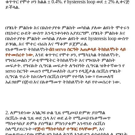
ቁጥጥር የሞተ ዞን ክልል ± 0.4%. የ hysteresis loop ወደ ± 2% ሊቀናጅ
ይችላል.
በግቤት ምልክቱ እና በአስተያየቱ ምልክት መካከል ያለው ልዩነት ሞተሩን
በሂስተር ዑደት ውስጥ እንዲንቀሳቀስ አያደርግም. በግቤት ምልክቱ እና
በአስተያየቱ ምልክት መካከል ያለው ልዩነት ወደ hysteresis loop ውስጥ
ይገባል, እና ሞተር ብሬክ እና ማቆም ይጀምራል.
የአቀማመጥ ትክክለኛነት
d
በ servo ስርዓት አጠቃላይ ትክክለኛነት ላይ
የተመሰረተ ነው
, እንደ ቁጥጥር የሞተ ዞን, የሜካኒካል ትክክለኛነት,
የግብረመልስ ፖታቲሞሜትር ትክክለኛነት እና የግብአት ምልክት
መፍታት. የግብአት ሲግናል መፍታት ለግብዓት ሲግናል ዝቅተኛውን የ
servo ስርዓት መጠን የሚያመለክት ሲሆን የዲጂታል ሰርቪስ የግቤት
ሲግናል ጥራት ከአናሎግ ሰርቪስ በጣም የተሻለ ነው። የመመለሻ
አፈፃፀም በጅብ እና በአቀማመጥ ትክክለኛነት ላይ የተመሰረተ ነው.
2. ለምንድነው አገልጋዩ ሁል ጊዜ የሚጮህ ድምጽ ያሰማል
ሰርቪሱ ሁል ጊዜ ወደ ኋላ እና ወደ ፊት የሚጮህ የአቀማመጥ
ማስተካከያ ድምፅ ያሰማል፣ ምክንያቱም አንዳንድ ሰርቪስ
ስለሚያደርጉት።
የጅብ ማስተካከያ ተግባር የላቸውም
, እና
የመቆጣጠሪያው የሞተ ዞን ክልል ትንሽ እንዲሆን ተስተካክሏል. የግቤት