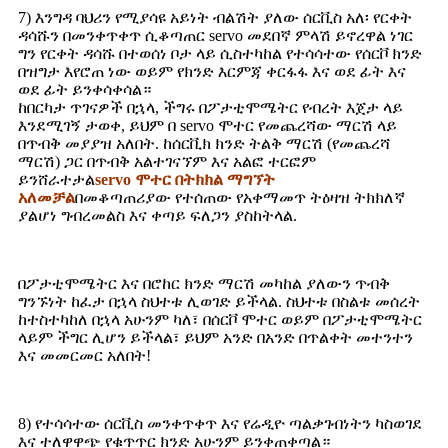
7) እንግዳ ባህሪን የሚያሳዩ አይነት ብልሽት ያለው ሰርቪስ አለ፡ የርቀት
ዳሳሹን በመንቀጥቀጥ ሲቆጣጠር servo መደበኛ ምላሽ ይኖረዋል ነገር
ግን የርቀት ዳሳሹ በተወሰነ ቦታ ላይ ሲስተካከል የተሳሳተው የሰርቮ ክንድ
በዝግታ እየሮጠ ነው ወይም የክንድ እርምጃ ቀርፋፋ እና ወደ ፊት እና
ወደ ፊት ይንቀሳቀሳል።
ከበርካታ ጥገናዎች በኋላ, ችግሩ በፖታቲሞሜትር የብረት እጀታ ላይ
እንደሚገኝ ታወቀ, ይህም በ servo ሞተር የመጨረሻው ማርሽ ላይ
በጥብቅ መያያዝ አለበት. ከሰርቪክ ክንድ ትልቅ ማርሽ (የመጨረሻ
ማርሽ) ጋር በጥብቅ አልተገናኘም እና አልፎ ተርፎም
ይንሸራተታል
servo ሞተር በትክክል ማግኘት
አለመቻል
በመቆጣጠሪያው የተሰጠው የአቀማመጥ ትዕዛዝ ትክክለኛ
ያልሆነ ግብረመልስ እና ቀጣይ ፍለጋን ያስከትላል.
በፖታቲሞሜትር እና በሮከር ክንድ ማርሽ መካከል ያለውን ጥብቅ
ግንኙነት ከፈታ በኋላ ስህተቱ ሊወገድ ይችላል. ስህተቱ በስልቱ መሰረት
ከተስተካከለ በኋላ አሁንም ካለ፣ በሰርቮ ሞተር ወይም በፖታቲሞሜትር
ላይም ችግር ሊሆን ይችላል፣ ይህም አንድ በአንድ በጥልቀት መተንተን
እና መመርመር አለበት!
8) የተሳሳተው ሰርቪስ መንቀጥቀጥ እና የሬዲዮ ጣልቃገብነትን ካስወገደ
እና ተለዋዋጭ የቁጥጥር ክንድ አሁንም ይንቀጠቀጣል።