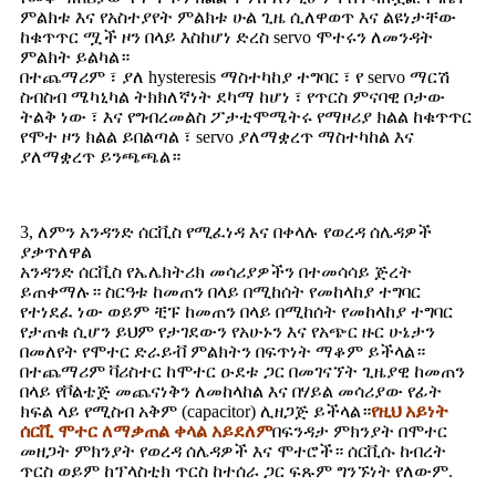
ምልክቱ እና የአስተያየት ምልክቱ ሁል ጊዜ ሲለዋወጥ እና ልዩነታቸው
ከቁጥጥር ሟች ዞን በላይ እስከሆነ ድረስ servo ሞተሩን ለመንዳት
ምልክት ይልካል።
በተጨማሪም ፣ ያለ hysteresis ማስተካከያ ተግባር ፣ የ servo ማርሽ
ስብስብ ሜካኒካል ትክክለኛነት ደካማ ከሆነ ፣ የጥርስ ምናባዊ ቦታው
ትልቅ ነው ፣ እና የግብረመልስ ፖታቲሞሜትሩ የማዞሪያ ክልል ከቁጥጥር
የሞተ ዞን ክልል ይበልጣል ፣ servo ያለማቋረጥ ማስተካከል እና
ያለማቋረጥ ይንጫጫል።
3, ለምን አንዳንድ ሰርቪስ የሚፈነዳ እና በቀላሉ የወረዳ ሰሌዳዎች
ያቃጥለዋል
አንዳንድ ሰርቪስ የኤሌክትሪክ መሳሪያዎችን በተመሳሳይ ጅረት
ይጠቀማሉ። ስርዓቱ ከመጠን በላይ በሚከሰት የመከላከያ ተግባር
የተነደፈ ነው ወይም ቺፑ ከመጠን በላይ በሚከሰት የመከላከያ ተግባር
የታጠቁ ሲሆን ይህም የታገደውን የአሁኑን እና የአጭር ዙር ሁኔታን
በመለየት የሞተር ድራይቭ ምልክትን በፍጥነት ማቆም ይችላል።
በተጨማሪም ቫሪስተር ከሞተር ዑደቱ ጋር በመገናኘት ጊዜያዊ ከመጠን
በላይ የቮልቴጅ መጨናነቅን ለመከላከል እና በሃይል መሳሪያው የፊት
ክፍል ላይ የሚስብ አቅም (capacitor) ሊዘጋጅ ይችላል።
የዚህ አይነት
ሰርቪ ሞተር ለማቃጠል ቀላል አይደለም
በፍንዳታ ምክንያት በሞተር
መዘጋት ምክንያት የወረዳ ሰሌዳዎች እና ሞተሮች። ሰርቪሱ ከብረት
ጥርስ ወይም ከፕላስቲክ ጥርስ ከተሰራ ጋር ፍጹም ግንኙነት የለውም.