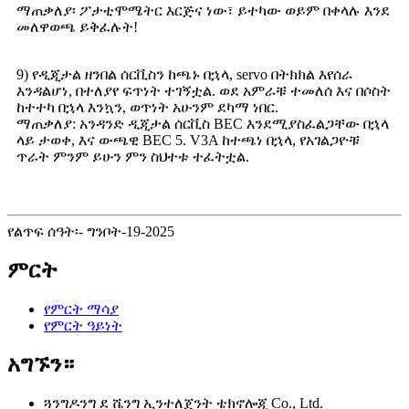
ማጠቃለያ፡ ፖታቲሞሜትር እርጅና ነው፣ ይተካው ወይም በቀላሉ እንደ
መለዋወጫ ይቅፈሉት!
9) የዲጂታል ዘንበል ሰርቪስን ከጫኑ በኋላ, servo በትክክል እየሰራ
እንዳልሆነ, በተለያየ ፍጥነት ተገኝቷል. ወደ አምራቹ ተመለሰ እና በሶስት
ከተተካ በኋላ እንኳን, ወጥነት አሁንም ደካማ ነበር.
ማጠቃለያ: አንዳንድ ዲጂታል ሰርቪስ BEC እንደሚያስፈልጋቸው በኋላ
ላይ ታወቀ, እና ውጫዊ BEC 5. V3A ከተጫነ በኋላ, የአገልጋዮቹ
ጥራት ምንም ይሁን ምን ስህተቱ ተፈትቷል.
የልጥፍ ሰዓት፡- ግንቦት-19-2025
ምርት
የምርት ማሳያ
የምርት ዓይነት
አግኙን።
ጓንግዶንግ ደ ሼንግ ኢንተለጀንት ቴክኖሎጂ Co., Ltd.