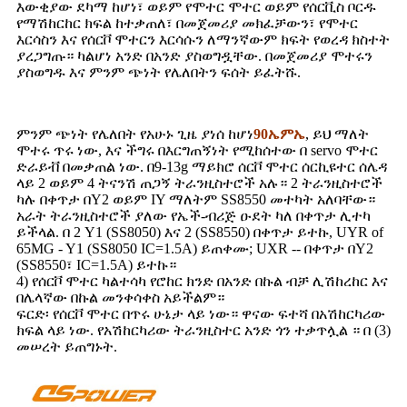
እውቂያው ደካማ ከሆነ፣ ወይም የሞተር ሞተር ወይም የሰርቪስ ቦርዱ
የማሽከርከር ክፍል ከተቃጠለ፣ በመጀመሪያ መክፈቻውን፣ የሞተር
እርሳስን እና የሰርቮ ሞተርን እርሳሱን ለማንኛውም ክፍት የወረዳ ክስተት
ያረጋግጡ። ካልሆነ አንድ በአንድ ያስወግዷቸው. በመጀመሪያ ሞተሩን
ያስወግዱ እና ምንም ጭነት የሌለበትን ፍሰት ይፈትሹ.
ምንም ጭነት የሌለበት የአሁኑ ጊዜ ያነሰ ከሆነ
90ኤምኤ
, ይህ ማለት
ሞተሩ ጥሩ ነው, እና ችግሩ በእርግጠኝነት የሚከሰተው በ servo ሞተር
ድራይቭ በመቃጠል ነው. በ9-13g ማይክሮ ሰርቮ ሞተር ሰርኪዩተር ሰሌዳ
ላይ 2 ወይም 4 ትናንሽ ጠጋኝ ትራንዚስተሮች አሉ። 2 ትራንዚስተሮች
ካሉ በቀጥታ በY2 ወይም IY ማለትም SS8550 መተካት አለባቸው።
አራት ትራንዚስተሮች ያለው የኤች-ብሪጅ ዑደት ካለ በቀጥታ ሊተካ
ይችላል. በ 2 Y1 (SS8050) እና 2 (SS8550) በቀጥታ ይተኩ, UYR of
65MG - Y1 (SS8050 IC=1.5A) ይጠቀሙ; UXR -- በቀጥታ በY2
(SS8550፣ IC=1.5A) ይተኩ።
4) የሰርቮ ሞተር ካልተሳካ የሮከር ክንድ በአንድ በኩል ብቻ ሊሽከረከር እና
በሌላኛው በኩል መንቀሳቀስ አይችልም።
ፍርድ፡ የሰርቮ ሞተር በጥሩ ሁኔታ ላይ ነው። ዋናው ፍተሻ በአሽከርካሪው
ክፍል ላይ ነው. የአሽከርካሪው ትራንዚስተር አንድ ጎን ተቃጥሏል ። በ (3)
መሠረት ይጠግኑት.