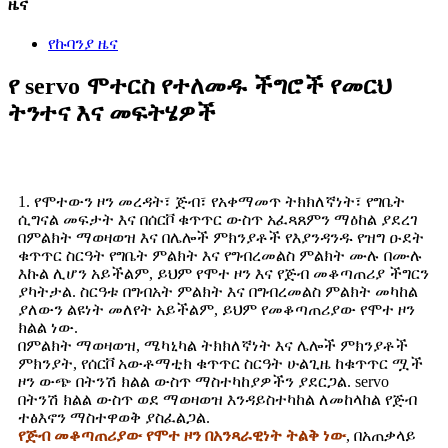
ዜና
የኩባንያ ዜና
የ servo ሞተርስ የተለመዱ ችግሮች የመርህ
ትንተና እና መፍትሄዎች
1. የሞተውን ዞን መረዳት፣ ጅብ፣ የአቀማመጥ ትክክለኛነት፣ የግቤት
ሲግናል መፍታት እና በሰርቮ ቁጥጥር ውስጥ አፈጻጸምን ማዕከል ያደረገ
በምልክት ማወዛወዝ እና በሌሎች ምክንያቶች የእያንዳንዱ የዝግ ዑደት
ቁጥጥር ስርዓት የግቤት ምልክት እና የግብረመልስ ምልክት ሙሉ በሙሉ
እኩል ሊሆን አይችልም, ይህም የሞተ ዞን እና የጅብ መቆጣጠሪያ ችግርን
ያካትታል. ስርዓቱ በግብአት ምልክት እና በግብረመልስ ምልክት መካከል
ያለውን ልዩነት መለየት አይችልም, ይህም የመቆጣጠሪያው የሞተ ዞን
ክልል ነው.
በምልክት ማወዛወዝ, ሜካኒካል ትክክለኛነት እና ሌሎች ምክንያቶች
ምክንያት, የሰርቮ አውቶማቲክ ቁጥጥር ስርዓት ሁልጊዜ ከቁጥጥር ሟች
ዞን ውጭ በትንሽ ክልል ውስጥ ማስተካከያዎችን ያደርጋል. servo
በትንሽ ክልል ውስጥ ወደ ማወዛወዝ እንዳይስተካከል ለመከላከል የጅብ
ተፅእኖን ማስተዋወቅ ያስፈልጋል.
የጅብ መቆጣጠሪያው የሞተ ዞን በአንጻራዊነት ትልቅ ነው
, በአጠቃላይ