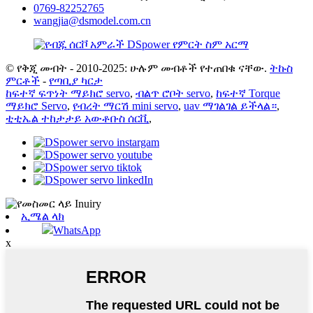
0769-82252765
wangjia@dsmodel.com.cn
© የቅጂ መብት - 2010-2025: ሁሉም መብቶች የተጠበቁ ናቸው.
ትኩስ
ምርቶች
-
የጣቢያ ካርታ
ከፍተኛ ፍጥነት ማይክሮ servo
,
ብልጥ ሮቦት servo
,
ከፍተኛ Torque
ማይክሮ Servo
,
የብረት ማርሽ mini servo
,
uav ማገልገል ይችላል።
,
ቲቲኤል ተከታታይ አውቶቡስ ሰርቪ
,
ኢሜል ላክ
WhatsApp
x