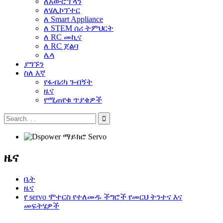
ለአውሮፕላን
ለሄሊኮፕተር
ለ Smart Appliance
ለ STEM ሰሪ ትምህርት
ለ RC መኪና
ለ RC ጀልባ
ሌላ
ያግኙን
ስለ እኛ
የፋብሪካ ጉብኝት
ዜና
የሚጠየቁ ጥያቄዎች
ዜና
ቤት
ዜና
የ servo ሞተርስ የተለመዱ ችግሮች የመርህ ትንተና እና
መፍትሄዎች