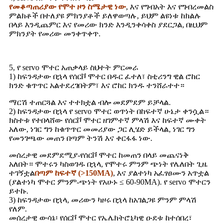
የመቆጣጠሪያው የሞተ ዞን ስሜታዊ ነው
, እና የግብአት እና የግብረመልስ
ምልክቶች በተለያዩ ምክንያቶች ይለዋወጣሉ, ይህም ልዩነቱ ከክልሉ
በላይ እንዲጨምር እና የመሪው ክንድ እንዲንቀሳቀስ ያደርጋል, በዚህም
ምክንያት የመሪው መንቀጥቀጥ.
5, የ servo ሞተር አጠቃላይ ስህተት ምርመራ
1) ከፍንዳታው በኋላ የሰርቮ ሞተር በዱር ፈተለ፣ ስቲሪንግ ዊል ሮከር
ክንድ ቁጥጥር አልተደረገበትም፣ እና ሮከር ክንዱ ተንሸራተተ።
ማርሽ ተጠርጓል እና ተተክቷል ብሎ መደምደም ይቻላል.
2) ከፍንዳታው በኋላ የ servo ሞተር ወጥነት በከፍተኛ ሁኔታ ቀንሷል።
ክስተቱ የተበላሸው የሰርቮ ሞተር ዘገምተኛ ምላሽ እና ከፍተኛ ሙቀት
አለው, ነገር ግን ከቁጥጥር መመሪያው ጋር ሊሄድ ይችላል, ነገር ግን
የመንገጫው መጠን በጣም ትንሽ እና ቀርፋፋ ነው.
መሰረታዊ መደምደሚያ-የሰርቮ ሞተር ከመጠን በላይ መጨናነቅ
አለበት። ሞተሩን ካስወገዱ በኋላ, የሞተሩ ምንም ጭነት የሌለበት ጊዜ
ተገኝቷል
በጣም ከፍተኛ (>150MA)
, እና ያልተነካ አፈፃፀሙን አጥቷል
(ያልተነካ ሞተር ምንም-ጭነት የአሁኑ ≤ 60-90MA). የ servo ሞተርን
ይተኩ.
3) ከፍንዳታው በኋላ, መሪውን ካዞሩ በኋላ ከአገልጋዩ ምንም ምላሽ
የለም.
መሰረታዊ ውሳኔ፡ የሰርቮ ሞተር የኤሌክትሮኒካዊ ዑደቱ ከተሰበረ፣