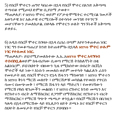
5) የሰርቮ ሞተርን ጠግኖ ካበራው በኋላ የሰርቮ ሞተር በአንድ አቅጣጫ
ተጣብቆ የሚጮህ ድምጽ ሲያሰማ ታወቀ።
ማጠቃለያ: የ servo ሞተር ወይም የፖታቲሞሜትር ተርሚናል ገመዶች
አወንታዊ እና አሉታዊ ተርሚናሎች በተሳሳተ መንገድ የተገናኙ
መሆናቸውን ያመለክታል. በቀላሉ የሞተርን ሁለት ግንኙነቶች አቅጣጫ
ይቀይሩ.
6) አዲስ የሰርቮ ሞተር ከገዛሁ በኋላ ሲበራ በጣም እየተንቀጠቀጠ ነበር
ነገር ግን የመቆጣጠሪያ ክንድ ከተጠቀምኩ በኋላ
ለ servo ሞተር ሁሉም
ነገር የተለመደ ነበር.
ማጠቃለያ፡- ይህ የሚያመለክተው እ.ኤ.አ
servo ሞተር አላግባብ
ተሰብስቧል
ወይም ከፋብሪካው ሲወጣ የማርሽ ትክክለኛነት በቂ
አልነበረም. ይህ ስህተት ብዙውን ጊዜ የሚከሰተው በብረት ሰርቪስ
ሞተሮች ላይ ነው። እነሱን መመለስ ወይም መተካት ካልፈለጉ ራስን
የመፍታት ዘዴ የሰርቫ ሞተርን የኋላ ሽፋንን ማስወገድ ፣ servo ሞተሩን
ከ servo ቅነሳ ማርሽ መለየት ፣ በማርሽዎቹ መካከል የተወሰነ የጥርስ
ሳሙና በመጭመቅ ፣ የማርሽ ሽፋንን ላይ ማድረግ ፣ የመቀነሻውን
የማርሽ ቦክስ ዊንጮችን መልበስ ፣ የ servo ሮክተር ክንድ መጫን እና
የሮክተሩን ብረት ለማሽከርከር ደጋግሞ በማሽከርከር የሮክተሩን ብረት
ማሽከርከር። የማርሽ ግጭት ጫጫታ ቀንሷል። የሰርቮ ማርሹን በቤንዚን
ካጸዱ በኋላ በማርሽው ላይ የሲሊኮን ዘይት ይጫኑ እና የሰርቮ ሞተርን
ስህተት ለመፍታት የሰርቮ ሞተርን ያሰባስቡ።