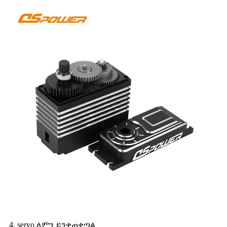
4, servo ለምን ይንቀጠቀጣል