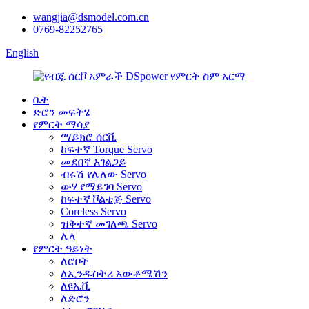
wangjia@dsmodel.com.cn
0769-82252765
English
ቤት
ድሮን መፍትሄ
የምርት ማሳያ
ማይክሮ ሰርቪ
ከፍተኛ Torque Servo
መደበኛ አገልጋይ
ብሩሽ የሌለው Servo
ውሃ የማይገባ Servo
ከፍተኛ ቮልቴጅ Servo
Coreless Servo
ዝቅተኛ መገለጫ Servo
ሌላ
የምርት ዓይነት
ለሮቦት
ለኢንዱስትሪ አውቶሜሽን
ለዩኤቪ
ለድሮን