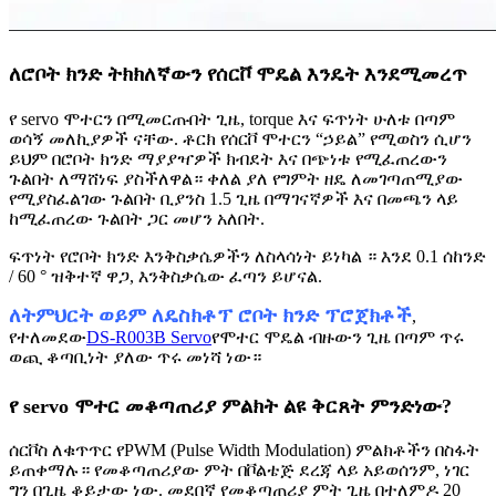
ለሮቦት ክንድ ትክክለኛውን የሰርቮ ሞዴል እንዴት እንደሚመረጥ
የ servo ሞተርን በሚመርጡበት ጊዜ, torque እና ፍጥነት ሁለቱ በጣም
ወሳኝ መለኪያዎች ናቸው. ቶርክ የሰርቮ ሞተርን “ኃይል” የሚወስን ሲሆን
ይህም በሮቦት ክንድ ማያያዣዎች ክብደት እና በጭነቱ የሚፈጠረውን
ጉልበት ለማሸነፍ ያስችለዋል። ቀለል ያለ የግምት ዘዴ ለመገጣጠሚያው
የሚያስፈልገው ጉልበት ቢያንስ 1.5 ጊዜ በማገናኛዎች እና በመጫን ላይ
ከሚፈጠረው ጉልበት ጋር መሆን አለበት.
ፍጥነት የሮቦት ክንድ እንቅስቃሴዎችን ለስላሳነት ይነካል ። እንደ 0.1 ሰከንድ
/ 60 ° ዝቅተኛ ዋጋ, እንቅስቃሴው ፈጣን ይሆናል.
ለትምህርት ወይም ለዴስክቶፕ ሮቦት ክንድ ፕሮጀክቶች
,
የተለመደው
DS-R003B Servo
የሞተር ሞዴል ብዙውን ጊዜ በጣም ጥሩ
ወጪ ቆጣቢነት ያለው ጥሩ መነሻ ነው።
የ servo ሞተር መቆጣጠሪያ ምልክት ልዩ ቅርጸት ምንድነው?
ሰርቮስ ለቁጥጥር የPWM (Pulse Width Modulation) ምልክቶችን በስፋት
ይጠቀማሉ። የመቆጣጠሪያው ምት በቮልቴጅ ደረጃ ላይ አይወሰንም, ነገር
ግን በጊዜ ቆይታው ነው. መደበኛ የመቆጣጠሪያ ምት ጊዜ በተለምዶ 20