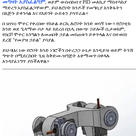
መግዛት አያስፈልግም
, ወይም ውስብስብ የ PID መለኪያ ማስተካከያ
ማድረግ አያስፈልጋቸውም. ይህ ለሮቦት ክንዶች የመግቢያ እንቅፋትን
በእጅጉ ይቀንሳል እና የእድገት ዑደቱን ያሳጥራል።
በ servo ሞተር የቀረበው የስቶል ቶርኪ ለሮቦት ክንድ ወሳኝ ነው። የሮቦቲክ
ክንድ ወደ ዒላማው ቦታ ላይ ከደረሰ በኋላ, በውጭ ኃይሎች ቢታወክም,
የሰርቮ ሞተር አንግልን ለመጠበቅ ኃይል መስጠቱን ይቀጥላል እና በተወሰነ
ደረጃ "የመያዝ ኃይል" ያሳያል.
ይህ ባህሪ ነው የሮቦት ክንድ ነገሮችን በተረጋጋ ሁኔታ እንዲይዝ ወይም ትንሽ
ግጭት በሚደርስበት ጊዜ ከቅድመ-ዝግጅት አቀማመጥ በቀላሉ
እንዳያፈነግጥ ያስችለዋል።