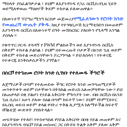
ማስላት ያስፈልግዎታል ፣ ይህም ለእያንዳንዱ የጋራ ሰርቪስ በጊዜ ሂደት
ወደሚለዋወጡ ማዕዘኖች ቅደም ተከተል ይለውጠዋል።
የሚፈለገውን የሮቦት ክንድ
በእውነተኛ ፕሮግራሚንግ እርስዎ መጀመሪያ
የመጨረሻ ውጤት ያቅዱ
. ከዚያ የተገላቢጦሽ ኪኒማቲክስን በመጠቀም
እያንዳንዱ ሰርቪስ በእውነተኛ ሰዓት መሽከርከር ያለበትን የዒላማ አንግል
ያሰላሉ።
የቁጥጥር ቦርዱ ተጓዳኝ የ PWM ምልክቶችን ወደ እያንዳንዱ ሰርቪስ
በቅደም ተከተል ይልካል ፣ ይህም በተመረጡት ቦታዎች በአንድ ጊዜ ወይም
በቅደም ተከተል መድረሳቸውን ያረጋግጣል ። ይህ ለስላሳ ፣ የተቀናጁ
የተቀናጁ እንቅስቃሴዎችን ያገኛል።
በሰርቮ የተገጠመ ሮቦት ክንድ ሲገነቡ የተለመዱ ችግሮች
ለጀማሪዎች በጣም የተለመደው ችግር የሮቦት ክንድ መገጣጠሚያዎች
መንቀጥቀጥ ወይም ቦታቸውን በትክክል መድረስ አለመቻላቸው ነው። ይህ
በአጠቃላይ በቂ ያልሆነ የኃይል አቅርቦት ምክንያት ነው. ብዙ ሰርቪስ በአንድ
ጊዜ ሲሰሩ፣ አሁን ያለው ስዕል በጣም ከፍተኛ ነው፣ ይህም የኮምፒዩተር
ዩኤስቢ ወደብ ወይም ቀላል የባትሪ ጥቅል ሊያሟላ ስለማይችል ከፍተኛ
የቮልቴጅ ውድቀት ያስከትላል።
መፍትሄው የተለየ፣ የተስተካከለ የሃይል አቅርቦት በበቂ ሃይል መጠቀም እና
ከእያንዳንዱ የሰርቮ ሃይል መስመር ጋር በትይዩ ትልቅ አቅም ያለው አቅም