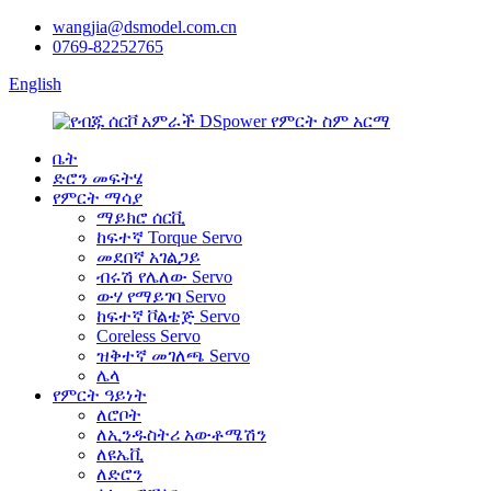
wangjia@dsmodel.com.cn
0769-82252765
English
ቤት
ድሮን መፍትሄ
የምርት ማሳያ
ማይክሮ ሰርቪ
ከፍተኛ Torque Servo
መደበኛ አገልጋይ
ብሩሽ የሌለው Servo
ውሃ የማይገባ Servo
ከፍተኛ ቮልቴጅ Servo
Coreless Servo
ዝቅተኛ መገለጫ Servo
ሌላ
የምርት ዓይነት
ለሮቦት
ለኢንዱስትሪ አውቶሜሽን
ለዩኤቪ
ለድሮን