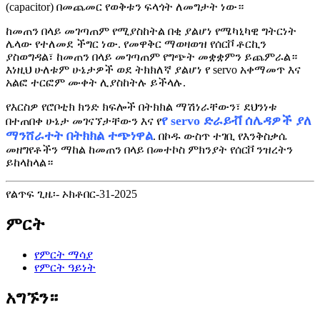
(capacitor) በመጨመር የወቅቱን ፍላጎት ለመግታት ነው።
ከመጠን በላይ መገጣጠም የሚያስከትል በቂ ያልሆነ የሜካኒካዊ ግትርነት
ሌላው የተለመደ ችግር ነው. የመዋቅር ማወዛወዝ የሰርቮ ቶርኪን
ያስወግዳል፣ ከመጠን በላይ መገጣጠም የግጭት መቋቋምን ይጨምራል።
እነዚህ ሁለቱም ሁኔታዎች ወደ ትክክለኛ ያልሆነ የ servo አቀማመጥ እና
አልፎ ተርፎም ሙቀት ሊያስከትሉ ይችላሉ.
የእርስዎ የሮቦቲክ ክንድ ክፍሎች በትክክል ማሽነራቸውን፣ ደህንነቱ
የ servo ድራይቭ ሰሌዳዎች ያለ
በተጠበቀ ሁኔታ መገናኘታቸውን እና የ
ማንሸራተት በትክክል ተጭነዋል
. በኮዱ ውስጥ ተገቢ የእንቅስቃሴ
መዘግየቶችን ማከል ከመጠን በላይ በመተኮስ ምክንያት የሰርቮ ንዝረትን
ይከላከላል።
የልጥፍ ጊዜ፡- ኦክቶበር-31-2025
ምርት
የምርት ማሳያ
የምርት ዓይነት
አግኙን።