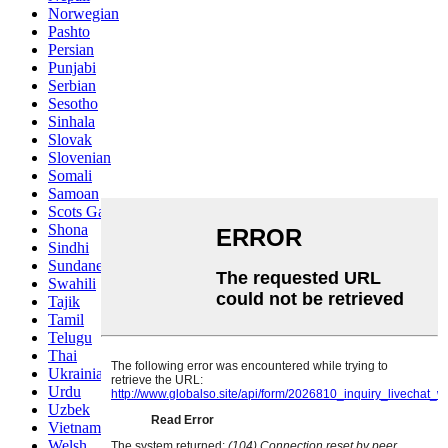
Norwegian
Pashto
Persian
Punjabi
Serbian
Sesotho
Sinhala
Slovak
Slovenian
Somali
Samoan
Scots Gaelic
Shona
Sindhi
Sundanese
Swahili
Tajik
Tamil
Telugu
Thai
Ukrainian
Urdu
Uzbek
Vietnamese
Welsh