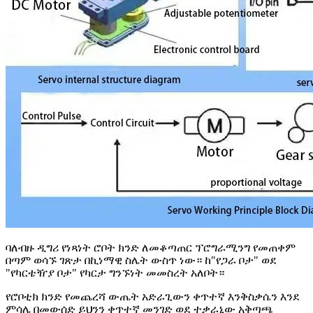
ባለብዙ ዲግሪ የነጻነት ሮቦት ክንድ ለመቆጣጠር ፕሮግራሚንግ የመጠቀም
በጣም ወሳኙ ገጽታ በኪነማዊ ስሌት ውስጥ ነው። ከ"የጋራ ቦታ" ወደ
"የካርቴዥያ ቦታ" የካርታ ግንኙነት መመስረት አለቦት።
የሮቦቲክ ክንድ የመጨረሻ ውጤት አድራጊውን ቀጥተኛ እንቅስቃሴን እንደ
ምሳሌ በመውሰድ ይህንን ቀጥተኛ መንገድ ወደ ተቃራኒው አቅጣጫ