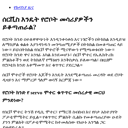
የኩባንያ ዜና
ሰርቪስ እንዴት የሮቦት መሳሪያዎችን
ይቆጣጠራል?
የሮቦት ክንድ በተለዋዋጭነት እንዲንቀሳቀስ እና ነገሮችን በትክክል እንዲይዝ
ለማስቻል ቁልፉ እያንዳንዱን መገጣጠሚያዎች በትክክል በመቆጣጠር ላይ
ነው። ይህ በትክክል የሰርቮ ሞተሮች ሚናቸውን የሚጫወቱበት ነው።
የሮቦት ክንድ ዋና አንፃፊ አካል እንደመሆኑ፣ ሰርቮ ሞተር የኤሌክትሪክ
ምልክቶችን ወደ ትክክለኛ የማዕዘን እንቅስቃሴ ይለውጣል፣ በዚህም
የሮቦቲክ ክንድ አቀማመጥ እና ቁጥጥር ያደርጋል።
ሰርቮ ሞተሮች የሮቦት እጆችን እንዴት እንደሚቆጣጠሩ መረዳት ወደ ሮቦት
ዲዛይን እና ማምረቻ ዓለም ወሳኝ እርምጃ ነው።
የሮቦት ክንድ የ servo ሞተር ቁጥጥር መሰረታዊ መርህ
ምንድነው?
የሰርቮ ሞተር ትንሽ የዲሲ ሞተር፣ የማርሽ ስብስብ እና የቦታ አስተያየት
ፖታቲሞሜትር ይዟል። የቁጥጥር ምልክት ሲልኩ የመቆጣጠሪያው ዑደት
ያንን ምልክት በፖታቲሞሜትር ከተመለሰው የአሁኑ አንግል ጋር
ያወዳድራል።