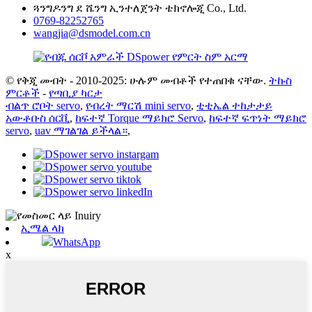
ጓንግዶንግ ደ ሼንግ ኢንተለጀንት ቴክኖሎጂ Co., Ltd.
0769-82252765
wangjia@dsmodel.com.cn
© የቅጂ መብት - 2010-2025: ሁሉም መብቶች የተጠበቁ ናቸው.
ትኩስ
ምርቶች
-
የጣቢያ ካርታ
ብልጥ ሮቦት servo
,
የብረት ማርሽ mini servo
,
ቲቲኤል ተከታታይ
አውቶቡስ ሰርቪ
,
ከፍተኛ Torque ማይክሮ Servo
,
ከፍተኛ ፍጥነት ማይክሮ
servo
,
uav ማገልገል ይችላል።
,
ኢሜል ላክ
WhatsApp
x