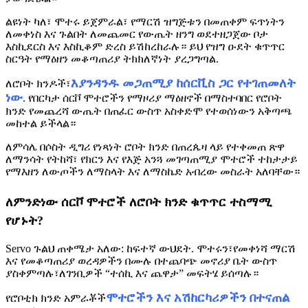
ልዩነት ካለ፣ ሞተሩ ይጀምራል፣ የማርሽ ዝግጅቱን በመጠቀም ፍጥነትን
ለመቀነስ እና ጉልበት ለመጨመር የውጤት ዘንግ ወደተዘጋጀው ቦታ
እስኪደርስ እና እስኪቆም ድረስ ይሽከረከራሉ። ይህ የዝግ ዑደት ቁጥጥር
ስርዓት የማዕዘን መቆጣጠሪያ ትክክለኛነት ያረጋግጣል.
እያንዳንዱ መጋጠሚያ ከሰርቪስ ጋር የተገጠመለት
ለሮቦት ክንዶች፣
ነው
. የበርካታ ሰርቮ ሞተሮችን የማዞሪያ ማዕዘኖች በማስተባበር የሮቦት
ክንድ የመጨረሻ ውጤት በጠፈር ውስጥ አስቀድሞ የተወሰነውን አቅጣጫ
መከተል ይችላል።
ለምሳሌ በሶስት ዲግሪ የነጻነት ሮቦት ክንድ በጠረጴዛ ላይ የተቀመጠ ጽዋ
ለማንሳት የትከሻ፣ የክርን እና የእጅ አንጓ መገጣጠሚያ ሞተሮች ተከታታይ
የማእዘን ለውጦችን ለማስላት እና ለማስኬድ አብረው መስራት አለባቸው።
ለምንድነው ሰርቮ ሞተሮች ለሮቦት ክንድ ቁጥጥር ተስማሚ
የሆኑት?
Servo ጉልህ ጠቀሜታ አለው: ከፍተኛ ውህደት. ሞተሩን፣የመቀነሻ ማርሽ
እና የመቆጣጠሪያ ወረዳዎችን በሙሉ በተጨባጭ መኖሪያ ቤት ውስጥ
ያስቀምጣሉ፣ለገንቢዎች “ተሰኪ እና ጨዋታ” መፍትሄ ይሰጣሉ።
ሞተሮችን እና አሽከርካሪዎችን በተናጠል
የሮቦቲክ ክንድ አምራቾች