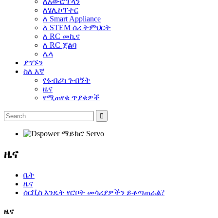
ለአውሮፕላን
ለሄሊኮፕተር
ለ Smart Appliance
ለ STEM ሰሪ ትምህርት
ለ RC መኪና
ለ RC ጀልባ
ሌላ
ያግኙን
ስለ እኛ
የፋብሪካ ጉብኝት
ዜና
የሚጠየቁ ጥያቄዎች
ዜና
ቤት
ዜና
ሰርቪስ እንዴት የሮቦት መሳሪያዎችን ይቆጣጠራል?
ዜና