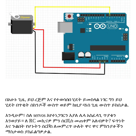
በአሁኑ ጊዜ, ይህ ረጅም እና የተወሳሰበ ሂደት ይመስላል ነገር ግን ይህ
ሂደት በጥቂት ሰከንዶች ውስጥ ወይም ከዚያ ባነሰ ጊዜ ውስጥ ይከሰታል.
እንዲሁም፣ ስለ servos እየተነጋገርን እያለ ሌላ አስፈላጊ ጥያቄን
እንወያይ። ለ RC መኪናዎ ምን ሰርቪስ መጠቀም አለብዎት? ፍጥነት
እና ጉልበት የሆኑትን ሰርቮስ ለመምረጥ ሁለት ዋና ዋና ምክንያቶችን
ማስታወስ ያስፈልግዎታል.