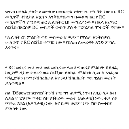
servo በቀላል ቃላት ለመግለጽ በመሠረቱ የቁጥጥር ሥርዓት ነው። በ RC
መኪኖች ቴክኒካል አኳኋን እንቅስቃሴውን በመቆጣጠር የ RC
መኪናዎችን የሚቆጣጠር ኤሌክትሮኒክ መሣሪያ ነው። በሌላ አነጋገር
ሰርቪስ በእርስዎ RC መኪኖች ውስጥ ያሉት ሜካኒካል ሞተሮች ናቸው።
የኤሌክትሪክ ምልክት ወደ መስመራዊ ወይም የዋልታ እንቅስቃሴ
መለወጥ የ RC ሰርቪስ ተግባር ነው። የበለጠ ለመረዳት አንድ ምሳሌ
እናጥና።
የ RC መኪና መሪ መሪ ወደ መኪናው የመቆጣጠሪያ ምልክት ይይዛል,
ከዚያም ዲኮድ ተደርጎ ወደ ሰርቪው ይላካል. ምልክቱ ሲደርስ አገልጋዩ
የሾፌሮቹን ዘንግ ይሽከረከራል እና ይህ ሽክርክሪት ወደ ዊልስ መሪነት
ይለወጣል።
ስለ 'DSpower servos' ትንሽ ነገር ግን ጠቃሚ ነጥብ እዚህ ላይ ልብ
ሊባል የሚገባው ጥቁር ሽቦ የባትሪው መሬት (አሉታዊ) ነው, ቀይ ሽቦ
የባትሪ ሃይል (አዎንታዊ) ነው, እና ቢጫ ወይም ነጭ ሽቦ የመቀበያ
ምልክት ነው.