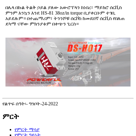
በሌላ በኩል ትልቅ ኃይል ያለው አውሮፕላን ከነበረ፣ ማይክሮ ሰርቪስ
ምንም እንኳን እንደ HS-81 38oz/in torque ቢያቀርቡም ተገቢ
አይደሉም። በተጨማሪም፣ ትንንሾቹ ሰርቮስ ከመደበኛ ሰርቪስ የበለጠ
ደካማ ናቸው ምክንያቱም በቀጭን ጊርስ።
የልጥፍ ሰዓት፡- ግንቦት-24-2022
ምርት
የምርት ማሳያ
የምርት ዓይነት