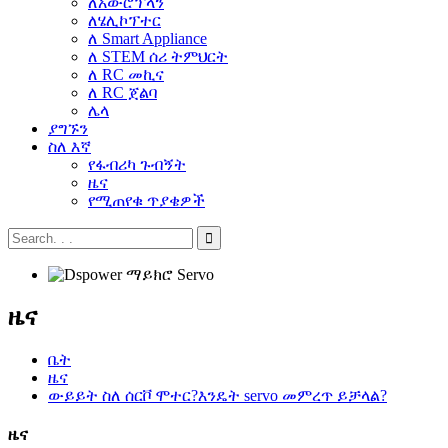
ለአውሮፕላን
ለሄሊኮፕተር
ለ Smart Appliance
ለ STEM ሰሪ ትምህርት
ለ RC መኪና
ለ RC ጀልባ
ሌላ
ያግኙን
ስለ እኛ
የፋብሪካ ጉብኝት
ዜና
የሚጠየቁ ጥያቄዎች
ዜና
ቤት
ዜና
ውይይት ስለ ሰርቮ ሞተር?እንዴት servo መምረጥ ይቻላል?
ዜና