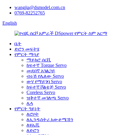
wangjia@dsmodel.com.cn
0769-82252765
English
ቤት
ድሮን መፍትሄ
የምርት ማሳያ
ማይክሮ ሰርቪ
ከፍተኛ Torque Servo
መደበኛ አገልጋይ
ብሩሽ የሌለው Servo
ውሃ የማይገባ Servo
ከፍተኛ ቮልቴጅ Servo
Coreless Servo
ዝቅተኛ መገለጫ Servo
ሌላ
የምርት ዓይነት
ለሮቦት
ለኢንዱስትሪ አውቶሜሽን
ለዩኤቪ
ለድሮን