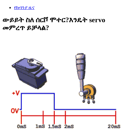
የኩባንያ ዜና
ውይይት ስለ ሰርቮ ሞተር?እንዴት servo
መምረጥ ይቻላል?