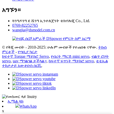
አግኙን።
ጓንግዶንግ ደ ሼንግ ኢንተለጀንት ቴክኖሎጂ Co., Ltd.
0769-82252765
wangjia@dsmodel.com.cn
© የቅጂ መብት - 2010-2025: ሁሉም መብቶች የተጠበቁ ናቸው.
ትኩስ
ምርቶች
-
የጣቢያ ካርታ
ከፍተኛ Torque ማይክሮ Servo
,
የብረት ማርሽ mini servo
,
ብልጥ ሮቦት
servo
,
uav ማገልገል ይችላል።
,
ከፍተኛ ፍጥነት ማይክሮ servo
,
ቲቲኤል
ተከታታይ አውቶቡስ ሰርቪ
,
ኢሜል ላክ
WhatsApp
x