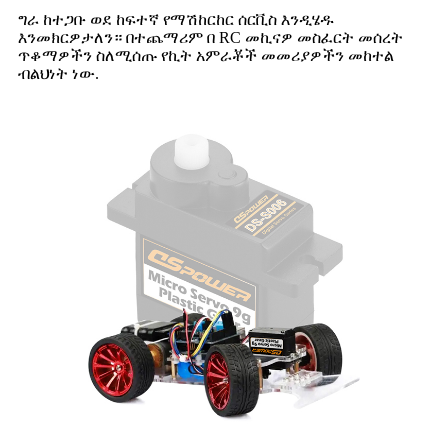
ግራ ከተጋቡ ወደ ከፍተኛ የማሽከርከር ሰርቪስ እንዲሄዱ
እንመክርዎታለን። በተጨማሪም በ RC መኪናዎ መስፈርት መሰረት
ጥቆማዎችን ስለሚሰጡ የኪት አምራቾች መመሪያዎችን መከተል
ብልህነት ነው.