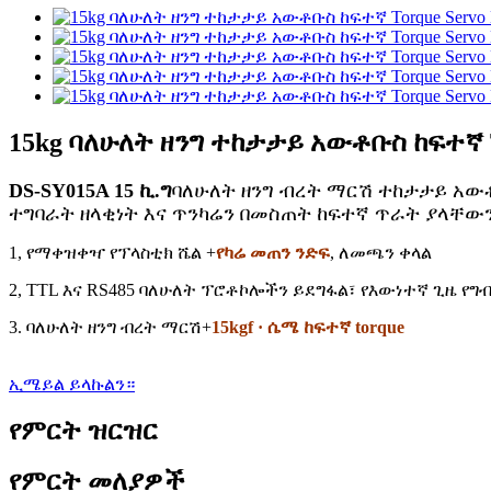
15kg ባለሁለት ዘንግ ተከታታይ አውቶቡስ ከፍተኛ T
DS-SY015A 15 ኪ.ግ
ባለሁለት ዘንግ ብረት ማርሽ ተከታታይ አውቶ
ተግባራት ዘላቂነት እና ጥንካሬን በመስጠት ከፍተኛ ጥራት ያላቸው
1, የማቀዝቀዣ የፕላስቲክ ሼል +
የካሬ መጠን ንድፍ
, ለመጫን ቀላል
2, TTL እና RS485 ባለሁለት ፕሮቶኮሎችን ይደግፋል፣ የእውነተኛ ጊዜ የ
3. ባለሁለት ዘንግ ብረት ማርሽ+
15kgf · ሴሜ ከፍተኛ torque
ኢሜይል ይላኩልን።
የምርት ዝርዝር
የምርት መለያዎች