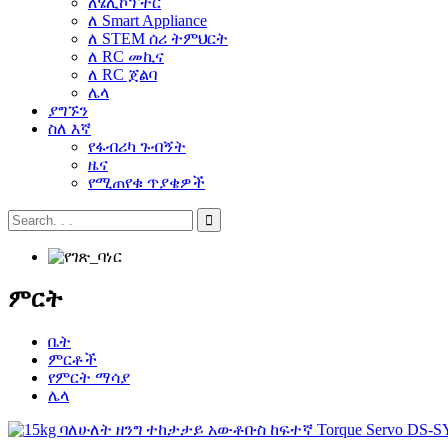
ለሄሊኮፕተር
ለ Smart Appliance
ለ STEM ሰሪ ትምህርት
ለ RC መኪና
ለ RC ጀልባ
ሌላ
ያግኙን
ስለ እኛ
የፋብሪካ ጉብኝት
ዜና
የሚጠየቁ ጥያቄዎች
ምርት
ቤት
ምርቶች
የምርት ማሳያ
ሌላ