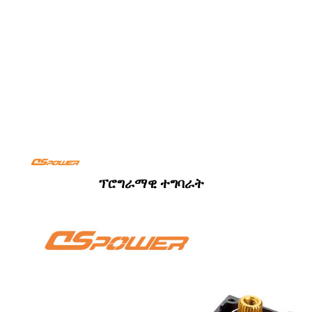
ፕሮግራማዊ ተግባራት