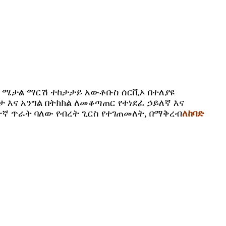
ግ ሜታል ማርሽ ተከታታይ አውቶቡስ ሰርቪኦ በተለያዩ
 እና አንግል በትክክል ለመቆጣጠር የተነደፈ ኃይለኛ እና
ፍተኛ ጥራት ባለው የብረት ጊርስ የተገጠመለት, በማቅረብ
ለከባድ