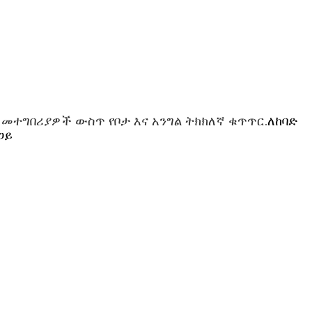
 መተግበሪያዎች ውስጥ የቦታ እና አንግል ትክክለኛ ቁጥጥር
ለከባድ
.
ጋይ