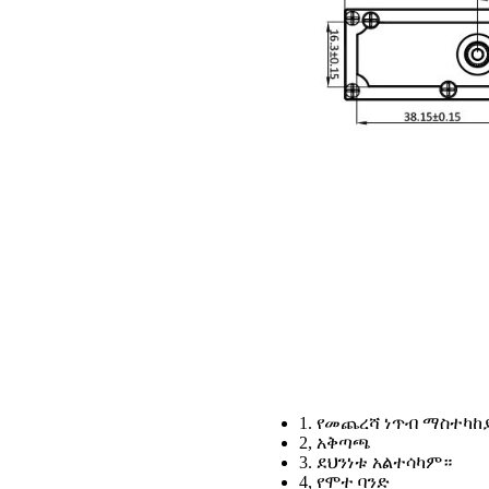
1. የመጨረሻ ነጥብ ማስተካከ
2, አቅጣጫ
3. ደህንነቱ አልተሳካም።
4, የሞተ ባንድ