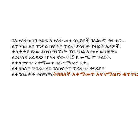
ባለሁለት ዘንግ ንድፍ ለሁለት መጥረቢያዎች ገለልተኛ ቁጥጥር።
ለጥንካሬ እና ጥንካሬ ከፍተኛ ጥራት ያላቸው የብረት እቃዎች.
ተከታታይ የአውቶቡስ ግንኙነት ፕሮቶኮል ለቀላል ውህደት።
ለኃይለኛ አፈጻጸም ከፍተኛው የ 15 ኪሎ ግራም ጉልበት.
ለተለዋዋጭ አቀማመጥ ሰፊ የማዞሪያ ቦታ.
ለትክክለኛ ግብረመልስ ባለከፍተኛ ጥራት መቀየሪያ።
ትክክለኛ አቀማመጥ እና የማዕዘን ቁጥጥር
ለትግበራዎች ተስማሚ