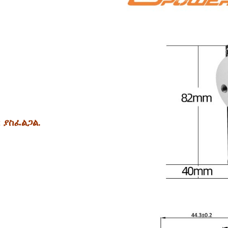
 ያስፈልጋል.