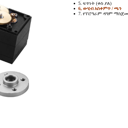
5. ፍጥነት (ቀስ ያለ)
6, ውሂብ አስቀምጥ / ጫን
7. የፕሮግራም ዳግም ማስጀ