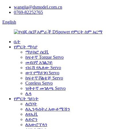
wangjia@dsmodel.com.cn
0769-82252765
English
ቤት
የምርት ማሳያ
ማይክሮ ሰርቪ
ከፍተኛ Torque Servo
መደበኛ አገልጋይ
ብሩሽ የሌለው Servo
ውሃ የማይገባ Servo
ከፍተኛ ቮልቴጅ Servo
Coreless Servo
ዝቅተኛ መገለጫ Servo
ሌላ
የምርት ዓይነት
ለሮቦት
ለኢንዱስትሪ አውቶሜሽን
ለዩኤቪ
ለድሮን
ለአውሮፕላን