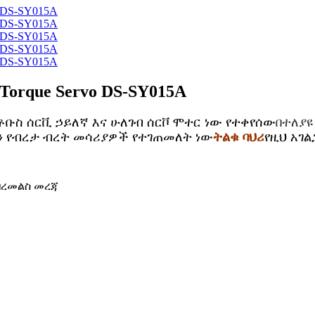
orque Servo DS-SY015A
ቡስ ሰርቪ ኃይለኛ እና ሁለገብ ሰርቮ ሞተር ነው የተቀየሰው
በተለያዩ
ን የብረታ ብረት መሳሪያዎች የተገጠመለት ነው
ትልቁ ባህሪ
የዚህ አገል
ግብረመልስ መረጃ