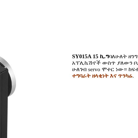
SY015A 15 ኪ.ግ
ባለሁለት ዘን
አፕሊኬሽኖች ውስጥ ያለውን ቦታ
ሁለገብ servo ሞተር ነው። ከ
ተግባራት ዘላቂነት እና ጥንካሬ
.