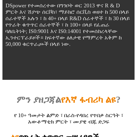
DSpower የተመሰረተው በግንቦት ወር 2013 ዋና R & D
ምርት እና ሽያጭ ሰርቮስ፣ ማይክሮ ሰርቪስ ወዘተ ከ 500 በላይ
ሰራተኞች አሉን ፣ ከ 40+ በላይ R&D ሰራተኞች ፣ ከ 30 በላይ
የጥራት ቁጥጥር ሰራተኞች ፣ ከ 100+ በላይ የፈጠራ
ባለቤትነት; IS0:9001 እና IS0:14001 የተመሰከረላቸው
ኢንተርፕራይዞች። ከፍተኛው ዕለታዊ የማምረት አቅም ከ
50,000 ቁርጥራጮች በላይ ነው.
ምን ያዘጋጃል
የእኛ ፋብሪካ ልዩ
?
የ 10+ ዓመታት ልምድ ፣ በራስ-የዳበረ የጥበቃ ስርዓት ፣
አውቶማቲክ ምርት ፣ ሙያዊ ብጁ ድጋፍ