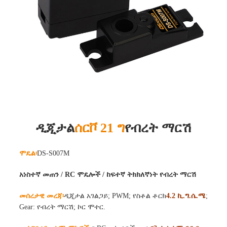
ዲጂታል
ሰርቮ 21 ግ
የብረት ማርሽ
ሞዴል፡
DS-S007M
አነስተኛ መጠን / RC ሞዴሎች / ከፍተኛ ትክክለኛነት የብረት ማርሽ
መሰረታዊ መረጃ፡
ዲጂታል አገልጋይ; PWM; የስቶል ቶርክ
4.2 ኪ.ግ.ሴ.ሜ
;
Gear: የብረት ማርሽ; ኮር ሞተር.