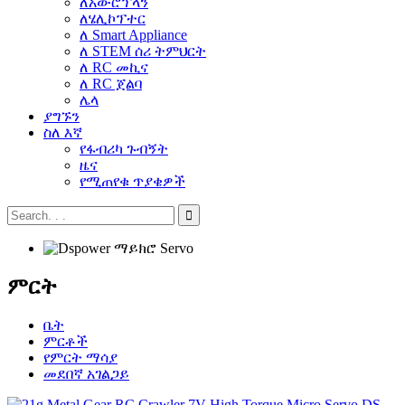
ለአውሮፕላን
ለሄሊኮፕተር
ለ Smart Appliance
ለ STEM ሰሪ ትምህርት
ለ RC መኪና
ለ RC ጀልባ
ሌላ
ያግኙን
ስለ እኛ
የፋብሪካ ጉብኝት
ዜና
የሚጠየቁ ጥያቄዎች
ምርት
ቤት
ምርቶች
የምርት ማሳያ
መደበኛ አገልጋይ