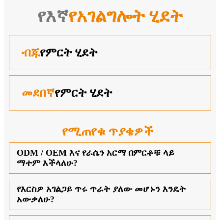
የእኛ
የአገልግሎት ሂደት
ብጁ
የምርት ሂደት
መደበኛ
የምርት ሂደት
የሚጠየቁ ጥያቄዎች
ODM / OEM እና የራሴን አርማ በምርቶቹ ላይ
ማተም እችላለሁ?
የእርስዎ አገልጋይ ጥሩ ጥራት ያለው መሆኑን እንዴት
አውቃለሁ?