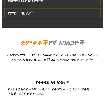
የመተግበሪያ ሁኔታዎች
የምርት ባህሪያት
ድምቀቶች
የኛ አገልጋዮች
የ servo ምርጥ ተግባር ለመጠቀም የሜካኒካል ማስተላለፊያ
እና የኤሌክትሪክ ድራይቭ ራስን የዳበረ ጥበቃ ሥርዓት.
የተቀናጀ እና አነስተኛ
የቁጥጥር እና የመንዳት ውህደት, በትንሽ መጠን እና በከፍተኛ
ጉልበት ተለይቶ ይታወቃል.