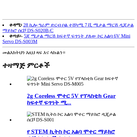
ቀዳሚ፡
28 ኪሎ ግራም ድርብ ቦል ተሸካሚ 7 ቪ ሜታል ማርሽ ዲጂታል
ማይክሮ ሰርቮ DS-S020B-C
ቀጣይ፡-
5ጂ ሜታል ማርሽ ከፍተኛ ፍጥነት ያለው ኮር አልባ 6V Mini
Servo DS-S003M
መልእክትህን እዚህ ጻፍ እና ላኩልን።
ተዛማጅ ምርቶች
2g Coreless ሞተር 5V የፕላስቲክ Gear
ከፍተኛ ፍጥነት ሚ...
የ STEM ኪትስ ኮር አልባ ሞተር ማይክሮ