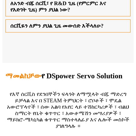
ለአንድ ብጁ ሰርቪ፣ የ R&D ጊዜ (የምርምር እና
የእድገት ጊዜ) ምን ያህል ነው?
ሰርቪዬን ለምን ያህል ጊዜ መውሰድ እችላለሁ?
ማመልከቻው
የ DSpower Servo Solution
የእኛ ሰርቪስ የደንበኞችን ፍላጎት ለማሟላት ብጁ ማድረግ
ይቻላል እና በ STEAM ትምህርት ፣ ሮቦቶች ፣ ሞዴል
አውሮፕላኖች ፣ ሰው አልባ የአየር ላይ ተሽከርካሪዎች ፣ ብልህ
ስማርት የቤት ቁጥጥር ፣ አውቶሜሽን መሣሪያዎች ፣
ማይክሮ-ሜካኒካል ቁጥጥር ማስተላለፊያ እና ሌሎች መስኮች
ያገለግላሉ ።