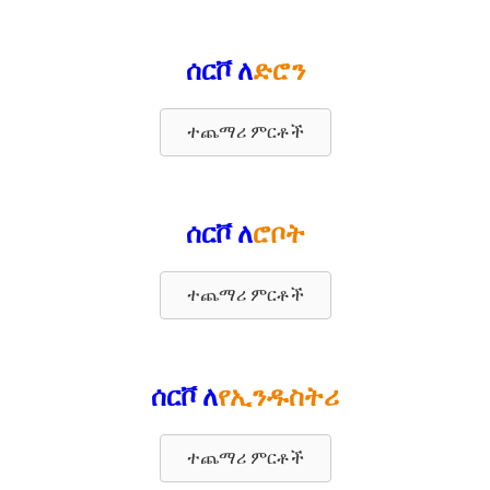
ሰርቮ ለ
ድሮን
ተጨማሪ ምርቶች
ሰርቮ ለ
ሮቦት
ተጨማሪ ምርቶች
ሰርቮ ለ
የኢንዱስትሪ
ተጨማሪ ምርቶች