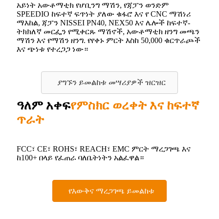
አይነት አውቶማቲክ የሆቢንግ ማሽን, የጃፓን ወንድም
SPEEDIO ከፍተኛ ፍጥነት ያለው ቁፋሮ እና የ CNC ማሽነሪ
ማእከል, ጃፓን NISSEI PN40, NEX50 እና ሌሎች ከፍተኛ-
ትክክለኛ መርፌን የሚቀርጹ ማሽኖች, አውቶማቲክ ዘንግ መጫን
ማሽን እና የማሽን ዘንግ. የየቀኑ ምርት እስከ 50,000 ቁርጥራጮች
እና ጭነቱ የተረጋጋ ነው።
ያግኙን ይመልከቱ መሣሪያዎች ዝርዝር
ዓለም አቀፍ
የምስክር ወረቀት እና ከፍተኛ
ጥራት
FCC፣ CE፣ ROHS፣ REACH፣ EMC ምርት ማረጋገጫ እና
ከ100+ በላይ የፈጠራ ባለቤትነትን አልፈዋል።
የእውቅና ማረጋገጫ ይመልከቱ