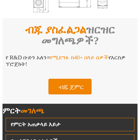
ብጁ ያስፈልጋል
ዝርዝር
መግለጫዎች?
የ R&D ቡድን አለን።
የሚደግፉ ከ40+ በላይ ሰዎች
የእርስዎ
ፕሮጀክት!
ብጁ ጀምር
ምርት
መገለጫ
የምርት አጠቃላይ እይታ