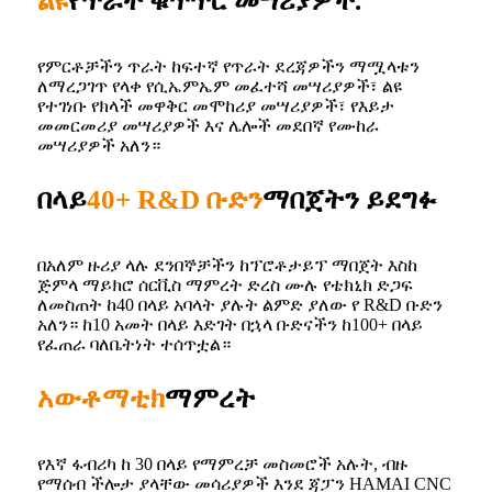
ልዩ
የጥራት ቁጥጥር መሣሪያዎች.
የምርቶቻችን ጥራት ከፍተኛ የጥራት ደረጃዎችን ማሟላቱን
ለማረጋገጥ የላቀ የሲኤምኤም መፈተሻ መሣሪያዎች፣ ልዩ
የተገነቡ የክላች መዋቅር መሞከሪያ መሣሪያዎች፣ የእይታ
መመርመሪያ መሣሪያዎች እና ሌሎች መደበኛ የሙከራ
መሣሪያዎች አለን።
በላይ
40+ R&D ቡድን
ማበጀትን ይደግፉ
በአለም ዙሪያ ላሉ ደንበኞቻችን ከፕሮቶታይፕ ማበጀት እስከ
ጅምላ ማይክሮ ሰርቪስ ማምረት ድረስ ሙሉ የቴክኒክ ድጋፍ
ለመስጠት ከ40 በላይ አባላት ያሉት ልምድ ያለው የ R&D ቡድን
አለን። ከ10 አመት በላይ እድገት በኋላ ቡድናችን ከ100+ በላይ
የፈጠራ ባለቤትነት ተሰጥቷል።
አውቶማቲክ
ማምረት
የእኛ ፋብሪካ ከ 30 በላይ የማምረቻ መስመሮች አሉት, ብዙ
የማሰብ ችሎታ ያላቸው መሳሪያዎች እንደ ጃፓን HAMAI CNC