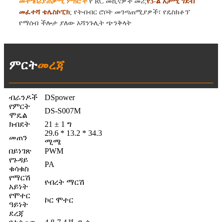
መተግበሪያ
ጠቃሚ ምክሮች
የ RC መኪናዎች መሪ;
የ3-ል አታሚ ገደብ
መፈተሻ ቴሌስኮፒክ
; የትብብር ሮቦት መገጣጠሚያዎች፣ የዴስክቶፕ
የማሰብ ችሎታ ያለው አሻንጉሊት ጭንቅላት
ምርት
መረጃ
ብራንዶች
DSpower
የምርት
DS-S007M
ሞዴል
ክብደት
21 ± 1 ግ
29.6 * 13.2 * 34.3
መጠን
ሚሜ
በይነገጽ
PWM
የጉዳይ
PA
ቁሳቁስ
የማርሽ
የብረት ማርሽ
አይነት
የሞተር
ኮር ሞተር
ዓይነት
ደረጃ