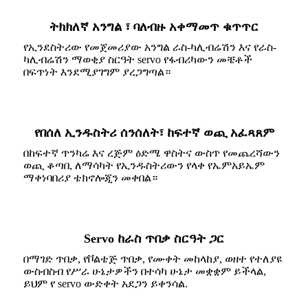
ትክክለኛ አንግል ፣ ባለብዙ አቀማመጥ ቁጥጥር
የኢንደስትሪው የመጀመሪያው አንግል ራስ-ካሊብሬሽን እና የራስ-
ካሊብሬሽን ማወቂያ ስርዓት servo የፋብሪካውን መቼቶች
በፍጥነት እንደሚያገግም ያረጋግጣል።
የበሰለ ኢንዱስትሪ ሰንሰለት፣ ከፍተኛ ወጪ አፈጻጸም
በከፍተኛ ጥንካሬ እና ረጅም ዕድሜ ዋስትና ውስጥ የመጨረሻውን
ወጪ ቆጣቢ ለማሳካት የኢንዱስትሪውን የላቀ የኤምአይኤም
ማቀነባበሪያ ቴክኖሎጂን መቀበል።
Servo ከራስ ጥበቃ ስርዓት ጋር
በማገድ ጥበቃ, የቮልቴጅ ጥበቃ, የሙቀት መከላከያ, ወዘተ የተለያዩ
ውስብስብ የሥራ ሁኔታዎችን በተሳካ ሁኔታ መቋቋም ይችላል,
ይህም የ servo ውድቀት አደጋን ይቀንሳል.