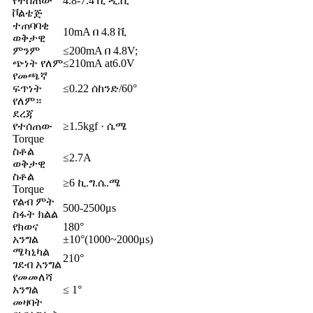
የተሰጠው
4.8-7.4 ቪ ዲ.ሲ
ቮልቴጅ
ተጠባባቂ
10mA በ 4.8 ቪ
ወቅታዊ
ምንም
≤200mA በ 4.8V;
ጭነት የለም
≤210mA at6.0V
የመጫኛ
ፍጥነት
≤0.22 ሰከንድ/60°
የለም።
ደረጃ
የተሰጠው
≥1.5kgf · ሴሜ
Torque
ስቶል
≤2.7A
ወቅታዊ
ስቶል
≥6 ኪ.ግ.ሴ.ሜ
Torque
የልብ ምት
500-2500μs
ስፋት ክልል
የክወና
180°
አንግል
±10°(1000~2000μs)
ሜካኒካል
210°
ገደብ አንግል
የመመለሻ
አንግል
≤ 1°
መዛባት