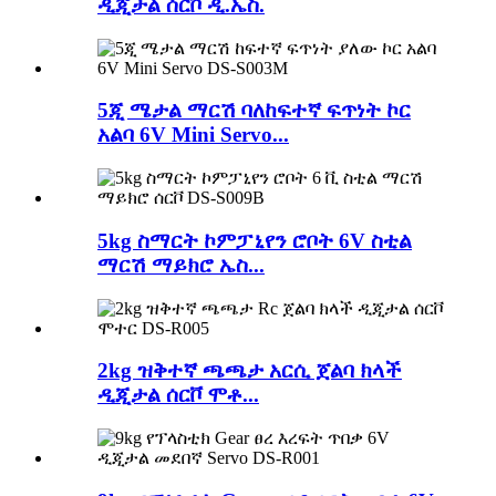
ዲጂታል ሰርቮ ዲ.ኤስ.
5ጂ ሜታል ማርሽ ባለከፍተኛ ፍጥነት ኮር
አልባ 6V Mini Servo...
5kg ስማርት ኮምፓኒየን ሮቦት 6V ስቲል
ማርሽ ማይክሮ ኤስ...
2kg ዝቅተኛ ጫጫታ አርሲ ጀልባ ክላች
ዲጂታል ሰርቮ ሞቶ...