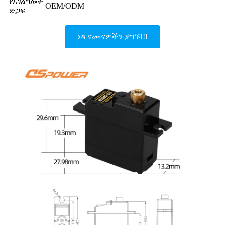
የአገልግሎት
OEM/ODM
ድጋፍ
ነጻ ናሙናዎችን ያግኙ!!!