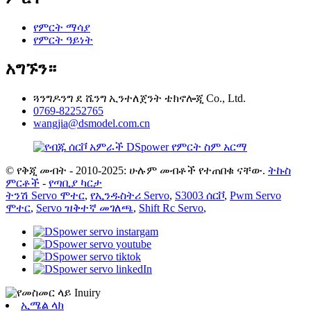
የምርት ማሳያ
የምርት ዓይነት
አግኙን።
ጓንግዶንግ ደ ሼንግ ኢንተለጀንት ቴክኖሎጂ Co., Ltd.
0769-82252765
wangjia@dsmodel.com.cn
© የቅጂ መብት - 2010-2025: ሁሉም መብቶች የተጠበቁ ናቸው.
ትኩስ
ምርቶች
-
የጣቢያ ካርታ
ትንሽ Servo ሞተር
,
የኢንዱስትሪ Servo
,
S3003 ሰርቮ
,
Pwm Servo
ሞተር
,
Servo ዝቅተኛ መገለጫ
,
Shift Rc Servo
,
ኢሜል ላክ