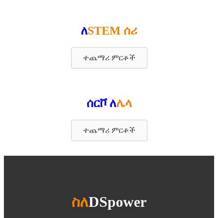
ለ
STEM ሰሪ
ተጨማሪ ምርቶች
ሰርቮ ለ
ሌላ
ተጨማሪ ምርቶች
ስለ
DSpower