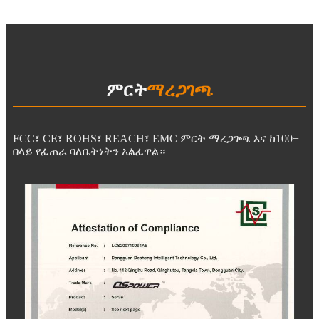
ምርት
ማረጋገጫ
FCC፣ CE፣ ROHS፣ REACH፣ EMC ምርት ማረጋገጫ እና ከ100+
በላይ የፈጠራ ባለቤትነትን አልፈዋል።