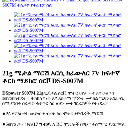
21g ሜታል ማርሽ አርሲ ክራውለር 7V ከፍተኛ
ቶርክ ማይክሮ ሰርቮ DS-S007M
DSpower S007M 21g
ዲጂታል ሰርቪ ሞተር ሀ
የታመቀ እና ሁለገብ
servo
በክብደት ፣ ትክክለኛነት እና አስተማማኝነት መካከል ሚዛን አስፈላጊ
በሚሆንበት በሬዲዮ ቁጥጥር ስር ለሆኑ መተግበሪያዎች የተነደፈ።
●
የብረት ማርሽ
PA የፕላስቲክ መያዣ + ብረት ኮር ሞተር +
●
Servo ይመዝናል
17 ግ ብቻ
, ለ RC ሞዴሎች በጣም ተስማሚ ያደርገዋል.