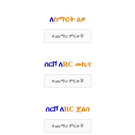
ለ
ስማርት ዕቃ
ተጨማሪ ምርቶች
ሰርቮ ለ
RC መኪና
ተጨማሪ ምርቶች
ሰርቮ ለ
RC ጀልባ
ተጨማሪ ምርቶች