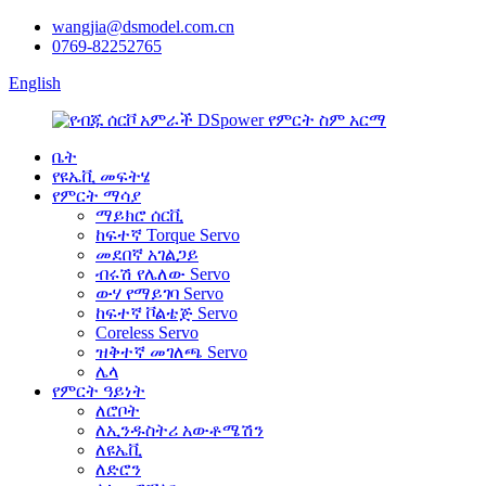
wangjia@dsmodel.com.cn
0769-82252765
English
ቤት
የዩኤቪ መፍትሄ
የምርት ማሳያ
ማይክሮ ሰርቪ
ከፍተኛ Torque Servo
መደበኛ አገልጋይ
ብሩሽ የሌለው Servo
ውሃ የማይገባ Servo
ከፍተኛ ቮልቴጅ Servo
Coreless Servo
ዝቅተኛ መገለጫ Servo
ሌላ
የምርት ዓይነት
ለሮቦት
ለኢንዱስትሪ አውቶሜሽን
ለዩኤቪ
ለድሮን