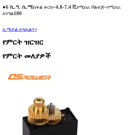
●
6 ኪ.ግ. ሴ.ሜ
4.8-7.4 ቪ
ስቶል ቶርክ+
የሚሰራ ቮልቴጅ+የሚሰራ
180
አንግል
ኢሜይል ይላኩልን።
የምርት ዝርዝር
የምርት መለያዎች