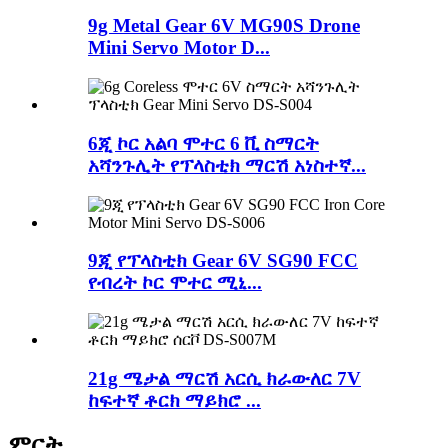
9g Metal Gear 6V MG90S Drone
Mini Servo Motor D...
6ጂ ኮር አልባ ሞተር 6 ቪ ስማርት
አሻንጉሊት የፕላስቲክ ማርሽ አነስተኛ...
9ጂ የፕላስቲክ Gear 6V SG90 FCC
የብረት ኮር ሞተር ሚኒ...
21g ሜታል ማርሽ አርሲ ክራውለር 7V
ከፍተኛ ቶርክ ማይክሮ ...
ምርት