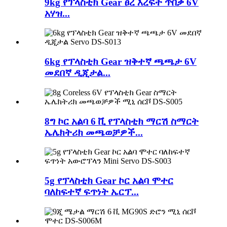
9kg የፕላስቲክ Gear ፀረ እረፍት ጥበቃ 6V
አሃዝ...
6kg የፕላስቲክ Gear ዝቅተኛ ጫጫታ 6V
መደበኛ ዲጂታል...
8ግ ኮር አልባ 6 ቪ የፕላስቲክ ማርሽ ስማርት
ኤሌክትሪክ መጫወቻዎች...
5g የፕላስቲክ Gear ኮር አልባ ሞተር
ባለከፍተኛ ፍጥነት ኤርፕ...