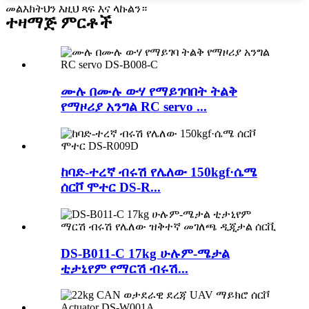
መልእክትህን እዚህ ጻፍ እና ላኩልን።
ተዛማጅ ምርቶች
ሙሉ በሙሉ ውሃ የማይገባበት ትልቅ
የማዞሪያ አንግል RC servo ...
ከባድ-ተረኛ ብሩሽ የሌለው 150kgf·ሴሜ
ሰርቮ ሞተር DS-R...
DS-B011-C 17kg ሁሉም-ሜታል
ቲታኒየም የማርሽ ብሩሽ...