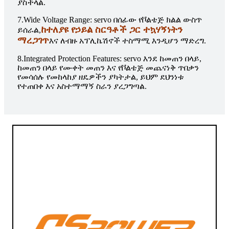
ያስችላል.
7.Wide Voltage Range: servo በሰፊው የቮልቴጅ ክልል ውስጥ
ከተለያዩ የኃይል ስርዓቶች ጋር ተኳሃኝነትን
ይሰራል,
ማረጋገጥ
እና ለብዙ አፕሊኬሽኖች ተስማሚ እንዲሆን ማድረግ.
8.Integrated Protection Features: servo እንደ ከመጠን በላይ,
ከመጠን በላይ የሙቀት መጠን እና የቮልቴጅ መጨናነቅ ጥበቃን
የመሳሰሉ የመከላከያ ዘዴዎችን ያካትታል, ይህም ደህንነቱ
የተጠበቀ እና አስተማማኝ ስራን ያረጋግጣል.