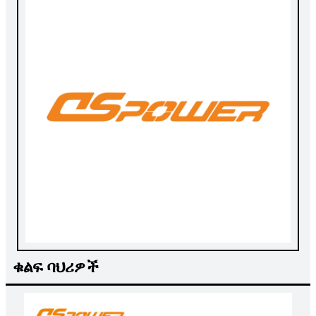
ቁልፍ ባህሪዎች