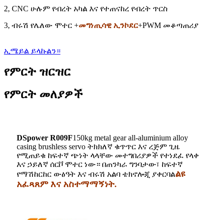
2, CNC ሁሉም የብረት አካል እና የተጠናከረ የብረት ጥርስ
3, ብሩሽ የሌለው ሞተር +
መግነጢሳዊ ኢንኮደር
+PWM መቆጣጠሪያ
ኢሜይል ይላኩልን።
የምርት ዝርዝር
የምርት መለያዎች
DSpower R009F
150kg metal gear all-aluminium alloy
casing brushless servo ትክክለኛ ቁጥጥር እና ረጅም ጊዜ
የሚጠይቁ ከፍተኛ ጭነት ላላቸው መተግበሪያዎች የተነደፈ የላቀ
እና ኃይለኛ ሰርቮ ሞተር ነው። በጠንካራ ግንባታው፣ ከፍተኛ
ልዩ
የማሽከርከር ውፅዓት እና ብሩሽ አልባ ቴክኖሎጂ ያቀርባል
አፈጻጸም እና አስተማማኝነት.