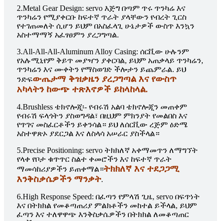
2.Metal Gear Design: servo እጅግ በጣም ጥሩ ጥንካሬ እና
ጥንካሬን የሚያቀርቡ ከፍተኛ ጥራት ያላቸውን የብረት ጊርስ
የተገጠመለት ሲሆን ይህም በአስፈላጊ ሁኔታዎች ውስጥ እንኳን
አስተማማኝ አፈፃፀምን ያረጋግጣል.
3.All-All-All-Aluminum Alloy Casing: ሰርቪው ሁሉንም
የአሉሚኒየም ቅይጥ መያዣን ያቀርባል, ይህም አጠቃላይ ጥንካሬን,
ጥንካሬን እና ሙቀትን የማስወገድ ችሎታን ይጨምራል. ይህ
ውጤታማ ቅዝቃዜን ያረጋግጣል እና የውስጥ
ንድፍ
አካላትን ከውጭ ተጽእኖዎች ይከላከላል.
4.Brushless ቴክኖሎጂ፡- የብሩሽ አልባ ቴክኖሎጂን መጠቀም
የብሩሽ ፍላጎትን ያስወግዳል፣ በዚህም ምክንያት የመልበስ እና
የጥገና መስፈርቶችን ይቀንሳል። ይህ ለሰርቪው ረጅም ዕድሜ
አስተዋጽኦ ያደርጋል እና ለስላሳ አሠራር ያስችላል።
5.Precise Positioning: servo ትክክለኛ አቀማመጥን ለማግኘት
የላቀ የቦታ ቁጥጥር ስልተ ቀመሮችን እና ከፍተኛ ጥራት
ትክክለኛ እና ተደጋጋሚ
ማመሳከሪያዎችን ይጠቀማል።
እንቅስቃሴዎችን ማንቃት
.
6.High Response Speed: በፈጣን የምላሽ ጊዜ, servo በፍጥነት
እና በትክክል የመቆጣጠሪያ ምልክቶችን መከተል ይችላል, ይህም
ፈጣን እና ተለዋዋጭ እንቅስቃሴዎችን በትክክል ለመቆጣጠር