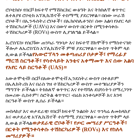
ሮቦቲክስ፡ የሰርቮ ከፍተኛ የማሽከርከር ውፅዓት እና ትክክለኛ ቁጥጥር
ለተለያዩ ሮቦቲክ አፕሊኬሽኖች ተስማሚ ያደርገዋል። በሰው ሠራሽ
ሮቦቶች፣ በኢንዱስትሪ ሮቦቶች፣ በኤክሶስሌቶንስ፣ ሰው አልባ የአየር ላይ
ተሽከርካሪዎች (UAVs) እና በውሃ ውስጥ በርቀት በሚንቀሳቀሱ
ተሽከርካሪዎች (ROVs) ውስጥ ሊያገለግል ይችላል።
ኤሮስፔስ፡ የሰርቫው ጠንካራ ግንባታ እና ከፍተኛ ሸክሞችን የማስተናገድ
ችሎታ ለኤሮስፔስ አፕሊኬሽኖች ምቹ ያደርገዋል። ውስጥ ጥቅም ላይ
የአውሮፕላን መቆጣጠሪያ ቦታዎች፣ የማረፊያ
ሊውል ይችላል
ማርሽ ስርዓቶች፣ የሳተላይት አንቴና አቀማመጥ እና ሰው አልባ
የአየር ላይ ስርዓቶች (UAS)።
አውቶሞቲቭ፡ ሰርቮ በአውቶሞቲቭ ኢንደስትሪ ውስጥ በተለይም
በኤሌክትሪክ እና በራስ ገዝ ተሽከርካሪዎች ውስጥ መተግበሪያዎችን
ማግኘት ይችላል። ትክክለኛ ቁጥጥር እና የተሻሻለ ደህንነትን በማረጋገጥ
በመሪው ሲስተም፣ ስሮትል ቁጥጥር፣ ብሬክ አንቀሳቃሾች እና እገዳ
ስርዓቶች ውስጥ ሊሰራ ይችላል።
መከላከያ እና ወታደራዊ፡ የሰርቮ ከፍተኛ ጉልበት እና ጥንካሬ ለመከላከያ
እና ወታደራዊ አፕሊኬሽኖች ተስማሚ ያደርገዋል። ውስጥ ጥቅም ላይ
ወታደራዊ ሮቦቶች፣ የጦር መሣሪያ ሥርዓቶች፣
ሊውል ይችላል
በርቀት የሚንቀሳቀሱ ተሽከርካሪዎች (ROVs) እና የስለላ
መሣሪያዎች።