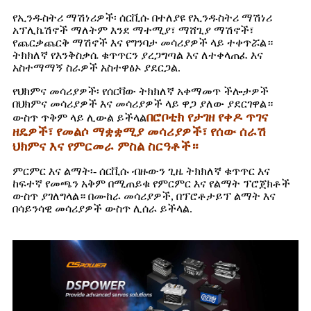
የኢንዱስትሪ ማሽነሪዎች፡ ሰርቪሱ በተለያዩ የኢንዱስትሪ ማሽነሪ
አፕሊኬሽኖች ማለትም እንደ ማተሚያ፣ ማሸጊያ ማሽኖች፣
የጨርቃጨርቅ ማሽኖች እና የግንባታ መሳሪያዎች ላይ ተቀጥሯል።
ትክክለኛ የእንቅስቃሴ ቁጥጥርን ያረጋግጣል እና ለተቀላጠፈ እና
አስተማማኝ ስራዎች አስተዋፅኦ ያደርጋል.
የህክምና መሳሪያዎች፡ የሰርቫው ትክክለኛ አቀማመጥ ችሎታዎች
በህክምና መሳሪያዎች እና መሳሪያዎች ላይ ዋጋ ያለው ያደርገዋል።
በሮቦቲክ የታገዘ የቀዶ ጥገና
ውስጥ ጥቅም ላይ ሊውል ይችላል
ዘዴዎች፣ የመልሶ ማቋቋሚያ መሳሪያዎች፣ የሰው ሰራሽ
ህክምና እና የምርመራ ምስል ስርዓቶች።
ምርምር እና ልማት፡- ሰርቪሱ ብዙውን ጊዜ ትክክለኛ ቁጥጥር እና
ከፍተኛ የመጫን አቅም በሚጠይቁ የምርምር እና የልማት ፕሮጀክቶች
ውስጥ ያገለግላል። በሙከራ መሳሪያዎች, በፕሮቶታይፕ ልማት እና
በሳይንሳዊ መሳሪያዎች ውስጥ ሊሰራ ይችላል.