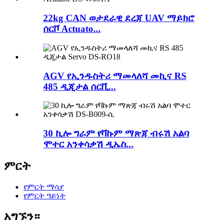
22kg CAN ወታደራዊ ደረጃ UAV ማይክሮ
ሰርቮ Actuato...
AGV የኢንዱስትሪ ማመላለሻ መኪና RS
485 ዲጂታል ሰርቪ...
30 ኪሎ ግራም የቫኩም ማጽጃ ብሩሽ አልባ
ሞተር አንቀሳቃሽ ዲኤስ...
ምርት
የምርት ማሳያ
የምርት ዓይነት
አግኙን።