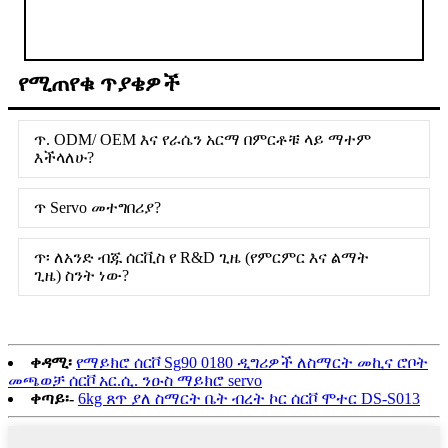
የሚጠየቁ ጥያቄዎች
ጥ. ODM/ OEM እና የራሴን አርማ በምርቶቹ ላይ ማተም
እችላለሁ?
ጥ Servo መተግበሪያ?
ጥ፡ ለአንድ ብጁ ሰርቪስ የ R&D ጊዜ (የምርምር እና ልማት
ጊዜ) ስንት ነው?
ቀዳሚ፡
የማይክሮ ሰርቮ Sg90 0180 ዲግሪዎች ለስማርት መኪና ሮቦት
መጫወቻ ሰርቮ አር.ሲ. ንዑስ ማይክሮ servo
ቀጣይ፡-
6kg ጸጥ ያለ ስማርት ቤት ብረት ኮር ሰርቮ ሞተር DS-S013