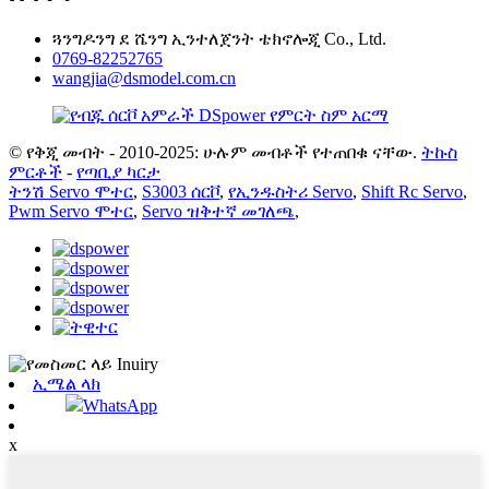
ጓንግዶንግ ደ ሼንግ ኢንተለጀንት ቴክኖሎጂ Co., Ltd.
0769-82252765
wangjia@dsmodel.com.cn
© የቅጂ መብት - 2010-2025: ሁሉም መብቶች የተጠበቁ ናቸው.
ትኩስ
ምርቶች
-
የጣቢያ ካርታ
ትንሽ Servo ሞተር
,
S3003 ሰርቮ
,
የኢንዱስትሪ Servo
,
Shift Rc Servo
,
Pwm Servo ሞተር
,
Servo ዝቅተኛ መገለጫ
,
ኢሜል ላክ
WhatsApp
x