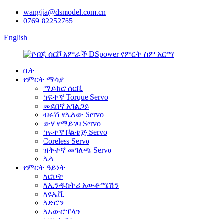
wangjia@dsmodel.com.cn
0769-82252765
English
ቤት
የምርት ማሳያ
ማይክሮ ሰርቪ
ከፍተኛ Torque Servo
መደበኛ አገልጋይ
ብሩሽ የሌለው Servo
ውሃ የማይገባ Servo
ከፍተኛ ቮልቴጅ Servo
Coreless Servo
ዝቅተኛ መገለጫ Servo
ሌላ
የምርት ዓይነት
ለሮቦት
ለኢንዱስትሪ አውቶሜሽን
ለዩኤቪ
ለድሮን
ለአውሮፕላን