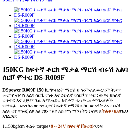
150KG ከፍተኛ ቶርክ ሜታል ማርሽ ብሩሽ አልባ
ሰርቮ ሞተር DS-R009F
DSpower R009F 150 ኪ.ግ
የብረት ማርሽ ሁሉም-አልሙኒየም ቅይጥ
መያዣ ብሩሽ አልባ ሰርቪ የላቀ እና ኃይለኛ የሰርቮ ሞተር ነው።
ትክክለኛ
ቁጥጥር እና ረጅም ጊዜ ለሚጠይቁ ከፍተኛ ጭነት መተግበሪያዎች
የተነደፈ
. በጠንካራው ግንባታ፣ ከፍተኛ የማሽከርከር ውፅዓት እና ብሩሽ
አልባ ቴክኖሎጂ ልዩ አፈፃፀም እና አስተማማኝነትን ይሰጣል
ትልቁ ባህሪ
የዚህ
አገልጋይ:
1,150kgfcm ትልቅ torque+
9 ~ 24V ከፍተኛ ቮልቴጅ
ንድፍ