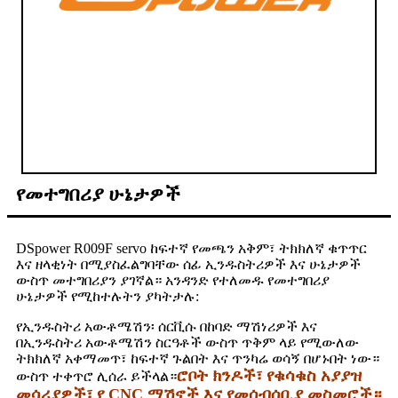
የመተግበሪያ ሁኔታዎች
DSpower R009F servo ከፍተኛ የመጫን አቅም፣ ትክክለኛ ቁጥጥር
እና ዘላቂነት በሚያስፈልግባቸው ሰፊ ኢንዱስትሪዎች እና ሁኔታዎች
ውስጥ መተግበሪያን ያገኛል። አንዳንድ የተለመዱ የመተግበሪያ
ሁኔታዎች የሚከተሉትን ያካትታሉ:
የኢንዱስትሪ አውቶሜሽን፡ ሰርቪሱ በከባድ ማሽነሪዎች እና
በኢንዱስትሪ አውቶሜሽን ስርዓቶች ውስጥ ጥቅም ላይ የሚውለው
ትክክለኛ አቀማመጥ፣ ከፍተኛ ጉልበት እና ጥንካሬ ወሳኝ በሆኑበት ነው።
ሮቦት ክንዶች፣ የቁሳቁስ አያያዝ
ውስጥ ተቀጥሮ ሊሰራ ይችላል።
መሳሪያዎች፣ የ CNC ማሽኖች እና የመሰብሰቢያ መስመሮች።