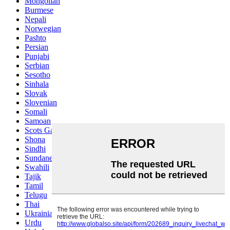
Mongolian
Burmese
Nepali
Norwegian
Pashto
Persian
Punjabi
Serbian
Sesotho
Sinhala
Slovak
Slovenian
Somali
Samoan
Scots Gaelic
Shona
Sindhi
Sundanese
Swahili
Tajik
Tamil
Telugu
Thai
Ukrainian
Urdu