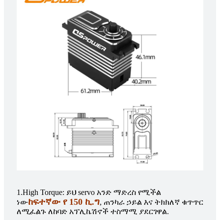
1.High Torque: ይህ servo አንድ ማድረስ የሚችል
ከፍተኛው የ 150 ኪ.ግ
ነው
, ጠንካራ ኃይል እና ትክክለኛ ቁጥጥር
ለሚፈልጉ ለከባድ አፕሊኬሽኖች ተስማሚ ያደርገዋል.