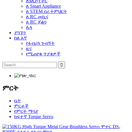
ለሄሊኮፕተር
ለ Smart Appliance
ለ STEM ሰሪ ትምህርት
ለ RC መኪና
ለ RC ጀልባ
ሌላ
ያግኙን
ስለ እኛ
የፋብሪካ ጉብኝት
ዜና
የሚጠየቁ ጥያቄዎች
ምርት
ቤት
ምርቶች
የምርት ማሳያ
ከፍተኛ Torque Servo