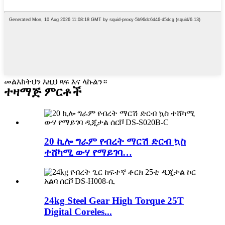
መልእክትህን እዚህ ጻፍ እና ላኩልን።
ተዛማጅ ምርቶች
20 ኪሎ ግራም የብረት ማርሽ ድርብ ኳስ
ተሸካሚ ውሃ የማይገባ…
24kg Steel Gear High Torque 25T
Digital Coreles...