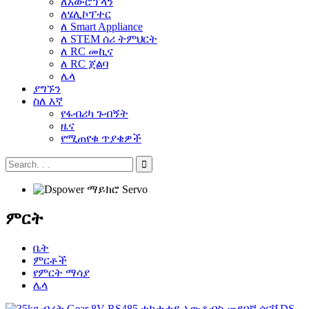
ለአውሮፕላን
ለሄሊኮፕተር
ለ Smart Appliance
ለ STEM ሰሪ ትምህርት
ለ RC መኪና
ለ RC ጀልባ
ሌላ
ያግኙን
ስለ እኛ
የፋብሪካ ጉብኝት
ዜና
የሚጠየቁ ጥያቄዎች
ምርት
ቤት
ምርቶች
የምርት ማሳያ
ሌላ