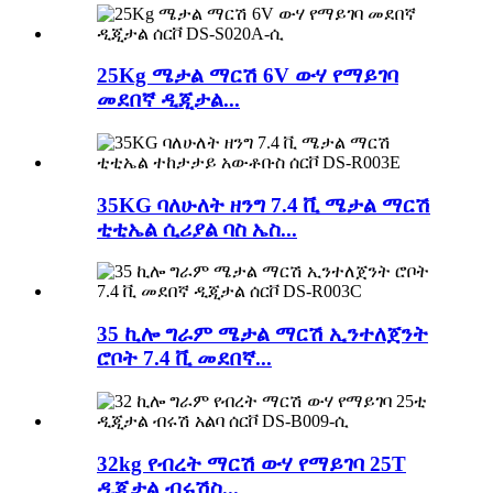
25Kg ሜታል ማርሽ 6V ውሃ የማይገባ
መደበኛ ዲጂታል...
35KG ባለሁለት ዘንግ 7.4 ቪ ሜታል ማርሽ
ቲቲኤል ሲሪያል ባስ ኤስ...
35 ኪሎ ግራም ሜታል ማርሽ ኢንተለጀንት
ሮቦት 7.4 ቪ መደበኛ...
32kg የብረት ማርሽ ውሃ የማይገባ 25T
ዲጂታል ብሩሽስ...