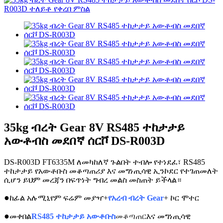
35kg ብረት Gear 8V RS485 ተከታታይ
አውቶብስ መደበኛ ሰርቮ DS-R003D
DS-R003D FT6335M ለመካከለኛ ጉልበት ተብሎ የተነደፈ፣ RS485
ተከታታይ የአውቶቡስ መቆጣጠሪያ እና መግነጢሳዊ ኢንኮደር የተገጠመለት
ሲሆን ይህም መረጃን በፍጥነት ግብረ መልስ መስጠት ይችላል።
●
ከፊል አሉሚኒየም ፍሬም መያዣ+
የአረብ ብረት Gear
+ ኮር ሞተር
●
መቀበል
RS485 ተከታታይ አውቶቡስ
መቆጣጠር
እና መግነጢሳዊ