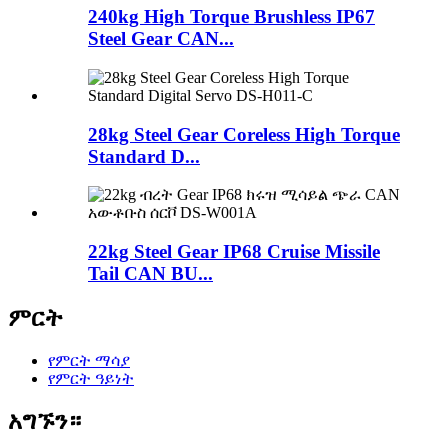
240kg High Torque Brushless IP67
Steel Gear CAN...
28kg Steel Gear Coreless High Torque
Standard D...
22kg Steel Gear IP68 Cruise Missile
Tail CAN BU...
ምርት
የምርት ማሳያ
የምርት ዓይነት
አግኙን።