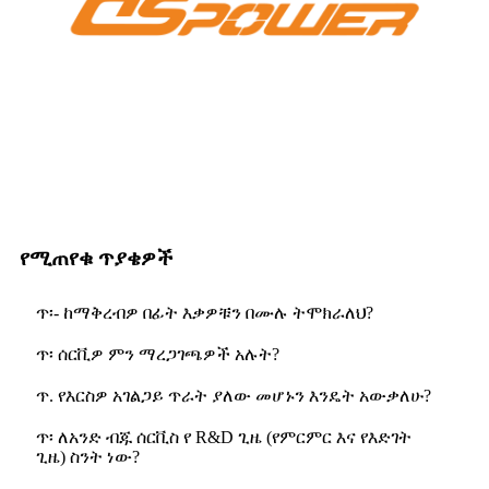
የሚጠየቁ ጥያቄዎች
ጥ፡- ከማቅረብዎ በፊት እቃዎቹን በሙሉ ትሞክራለህ?
ጥ፡ ሰርቪዎ ምን ማረጋገጫዎች አሉት?
ጥ. የእርስዎ አገልጋይ ጥራት ያለው መሆኑን እንዴት አውቃለሁ?
ጥ፡ ለአንድ ብጁ ሰርቪስ የ R&D ጊዜ (የምርምር እና የእድገት
ጊዜ) ስንት ነው?