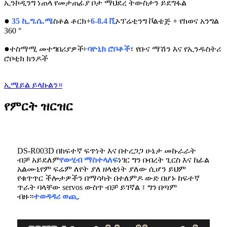
ኢንኮዲንግ ነጠላ የመታጠፊያ ቦታ ማህደረ ትውስታን ይደግፋል
●
35 ኪ.ግ.ሴ.ሜ
ስቶል ቶርክ+
6-8.4 ቪ
ኦፕሬቲንግ ቮልቴጅ + የክወና አንግል
360 °
●
ተስማሚ መተግበሪያዎች
፦
ባዮኒክ ሮቦቶች
፣ የቡና ማሽን እና የኢንዱስትሪ
ሮቦቲክ ክንዶች
ኢሜይል ይላኩልን።
የምርት ዝርዝር
DS-R003D በከፍተኛ ፍጥነት እና በተረጋጋ ሁኔታ መኩራራት
ብቻ አይደለም
የውሂብ ማስተላለፍ
ነገር ግን በብረት ጊርስ እና ከፊል
አልሙኒየም ፍሬም ለየት ያለ ዘላቂነት ያለው ሲሆን ይህም
የቁጥጥር ችሎታዎችን በማሳካት በተለምዶ ውድ በሆኑ ከፍተኛ
ጥራት ባላቸው servos ውስጥ ብቻ ይገኛል ፣ ግን በጣም
ብዙ።
ተወዳዳሪ ወጪ
.