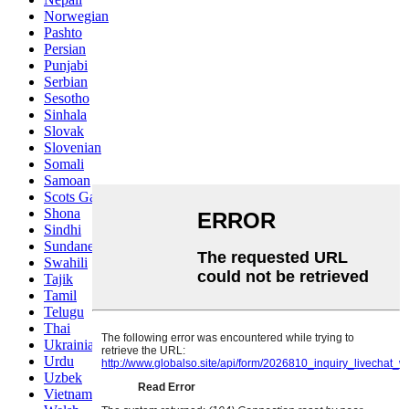
Norwegian
Pashto
Persian
Punjabi
Serbian
Sesotho
Sinhala
Slovak
Slovenian
Somali
Samoan
Scots Gaelic
Shona
Sindhi
Sundanese
Swahili
Tajik
Tamil
Telugu
Thai
Ukrainian
Urdu
Uzbek
Vietnamese