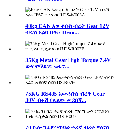
40kg CAN አውቶቡስ ብረት Gear 12V
ብሩሽ አልባ IP67 Dron...
35Kg Metal Gear High Torque 7.4V
ውሃ የማይገባ ቁፋሮ...
75KG RS485 አውቶቡስ ብረት Gear
30V ብሩሽ የሌለው መደበኛ...
70 ኪሎ ግራም የከባድ ተረኛ ብረት ማርሽ