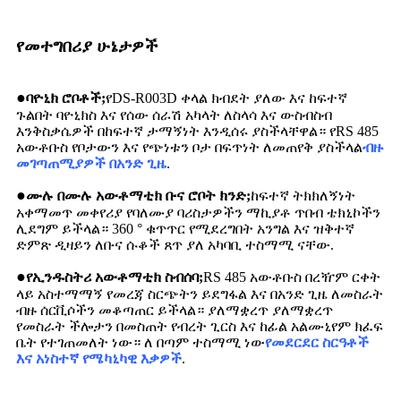
የመተግበሪያ ሁኔታዎች
●
ባዮኒክ ሮቦቶች;
የDS-R003D ቀላል ክብደት ያለው እና ከፍተኛ
ጉልበት ባዮኒክስ እና የሰው ሰራሽ አካላት ለስላሳ እና ውስብስብ
እንቅስቃሴዎች በከፍተኛ ታማኝነት እንዲሰሩ ያስችላቸዋል። የRS 485
አውቶቡስ የቦታውን እና የጭነቱን ቦታ በፍጥነት ለመጠየቅ ያስችላል
ብዙ
መገጣጠሚያዎች በአንድ ጊዜ
.
●
ሙሉ በሙሉ አውቶማቲክ ቡና ሮቦት ክንድ;
ከፍተኛ ትክክለኝነት
አቀማመጥ መቀየሪያ የባለሙያ ባሪስታዎችን ማኪያቶ ጥበብ ቴክኒኮችን
ሊደግም ይችላል። 360 ° ቁጥጥር የሚደረግበት አንግል እና ዝቅተኛ
ድምጽ ዲዛይን ለቡና ሱቆች ጸጥ ያለ አካባቢ ተስማሚ ናቸው.
●
የኢንዱስትሪ አውቶማቲክ ስብሰባ;
RS 485 አውቶቡስ በረዥም ርቀት
ላይ አስተማማኝ የመረጃ ስርጭትን ይደግፋል እና በአንድ ጊዜ ለመስራት
ብዙ ሰርቪሶችን መቆጣጠር ይችላል። ያለማቋረጥ ያለማቋረጥ
የመስራት ችሎታን በመስጠት የብረት ጊርስ እና ከፊል አልሙኒየም ክፈፍ
ቤት የተገጠመለት ነው። ለ በጣም ተስማሚ ነው
የመደርደር ስርዓቶች
እና አነስተኛ የሜካኒካዊ እቃዎች
.