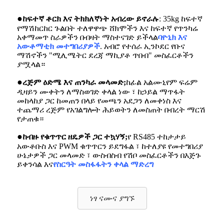
●
ከፍተኛ ቶርክ እና ትክክለኛነት አብረው ይኖራሉ
: 35kg ከፍተኛ
የማሽከርከር ጉልበት ተለዋዋጭ ሸክሞችን እና ከፍተኛ የጥንካሬ
አቀማመጥ ስራዎችን በብዛት ማስተናገድ ይችላል
ባዮኒክ እና
አውቶማቲክ መተግበሪያዎች
. አብሮ የተሰራ ኢንኮደር የቡና
ማሽኖችን "ሚሊሜትር ደረጃ ማኪያቶ ጥበብ" መስፈርቶችን
ያሟላል።
●
ረጅም ዕድሜ እና ጠንካራ መላመድ;
ከፊል አልሙኒየም ፍሬም
ዲዛይን ሙቀትን ለማስወገድ ቀላል ነው ፣ ከኃይል ማጥፋት
መከላከያ ጋር ከመጠን በላይ የመጫን አደጋን ለመቀነስ እና
ተጨማሪ ረጅም የአገልግሎት ሕይወትን ለመስጠት በብረት ማርሽ
የታጠቁ።
●
ከብዙ የቁጥጥር ዘዴዎች ጋር ተኳሃኝ;
የ RS485 ተከታታይ
አውቶቡስ እና PWM ቁጥጥርን ይደግፋል ፣ ከተለያዩ የመተግበሪያ
ሁኔታዎች ጋር መላመድ ፣ ውስብስብ የሽቦ መስፈርቶችን በእጅጉ
ይቀንሳል እና
የስርዓት መስፋፋትን ቀላል ማድረግ
ነፃ ናሙና ያግኙ