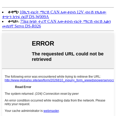
ቀዳሚ፡
10ኪግ ብረት ማርሽ CAN አውቶቡስ 12V ብሩሽ የሌለው
ቀጭን ክንፍ ሰርቮ DS-W009A
ቀጣይ፡-
75kg ከባድ ተረኛ CAN አውቶቡስ ብረት ማርሽ ብሩሽ አልባ
መደበኛ Servo DS-R026