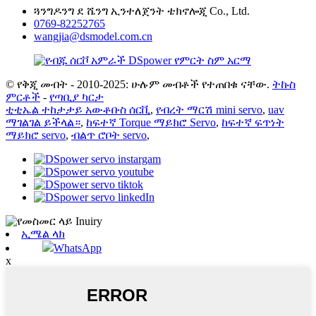
ጓንግዶንግ ደ ሼንግ ኢንተለጀንት ቴክኖሎጂ Co., Ltd.
0769-82252765
wangjia@dsmodel.com.cn
© የቅጂ መብት - 2010-2025: ሁሉም መብቶች የተጠበቁ ናቸው.
ትኩስ
ምርቶች
-
የጣቢያ ካርታ
ቲቲኤል ተከታታይ አውቶቡስ ሰርቪ
,
የብረት ማርሽ mini servo
,
uav
ማገልገል ይችላል።
,
ከፍተኛ Torque ማይክሮ Servo
,
ከፍተኛ ፍጥነት
ማይክሮ servo
,
ብልጥ ሮቦት servo
,
ኢሜል ላክ
WhatsApp
x