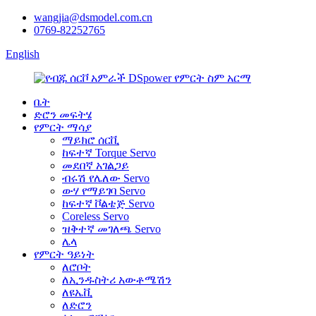
wangjia@dsmodel.com.cn
0769-82252765
English
ቤት
ድሮን መፍትሄ
የምርት ማሳያ
ማይክሮ ሰርቪ
ከፍተኛ Torque Servo
መደበኛ አገልጋይ
ብሩሽ የሌለው Servo
ውሃ የማይገባ Servo
ከፍተኛ ቮልቴጅ Servo
Coreless Servo
ዝቅተኛ መገለጫ Servo
ሌላ
የምርት ዓይነት
ለሮቦት
ለኢንዱስትሪ አውቶሜሽን
ለዩኤቪ
ለድሮን