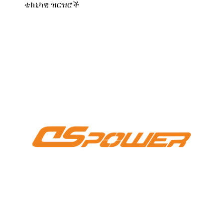
ቴክኒካዊ ዝርዝሮች