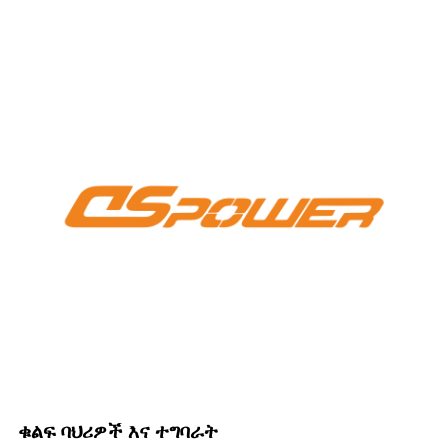
ቁልፍ ባህሪዎች እና ተግባራት