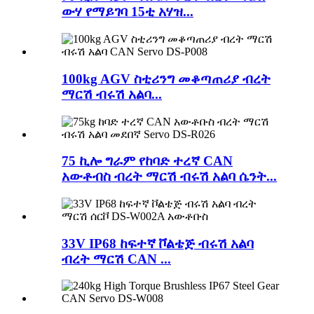
ውሃ የማይገባ 15ቲ አሃዝ...
100kg AGV ስቲሪንግ መቆጣጠሪያ ብረት
ማርሽ ብሩሽ አልባ...
75 ኪሎ ግራም የከባድ ተረኛ CAN
አውቶብስ ብረት ማርሽ ብሩሽ አልባ ሴንት...
33V IP68 ከፍተኛ ቮልቴጅ ብሩሽ አልባ
ብረት ማርሽ CAN ...